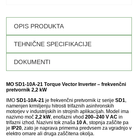
OPIS PRODUKTA
TEHNIČNE SPECIFIKACIJE
DOKUMENTI
MO SD1-10A-21 Torque Vector Inverter – frekvenčni
pretvornik 2,2 kW
IMO
SD1-10A-21
je frekvenčni pretvornik iz serije
SD1
,
namenjen krmiljenju hitrosti trifaznih asinhronskih
motorjev v industrijskih in strojnih aplikacijah. Model ima
nazivno moč
2,2 kW
, enofazni vhod
200–240 V AC
in
trifazni izhod. Nazivni tok znaša
10 A
, stopnja zaščite pa
je
IP20
, zato je naprava primerna predvsem za vgradnjo v
elektro omare ali druga zaščitena okolja.