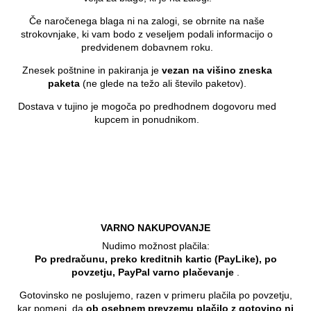
Če naročenega blaga ni na zalogi, se obrnite na naše
strokovnjake, ki vam bodo z veseljem podali informacijo o
predvidenem dobavnem roku.
Znesek poštnine in pakiranja je
vezan na višino zneska
paketa
(ne glede na težo ali število paketov).
Dostava v tujino je mogoča po predhodnem dogovoru med
kupcem in ponudnikom.
VARNO NAKUPOVANJE
Nudimo možnost plačila:
Po predračunu, preko kreditnih kartic (PayLike), po
povzetju, PayPal varno plačevanje
.
Gotovinsko ne poslujemo, razen v primeru plačila po povzetju,
kar pomeni, da
ob osebnem prevzemu plačilo z gotovino ni