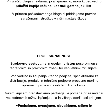
Pri vračilu blaga v reklamacijo ali garancijo, mora kupec vedno
priložiti kopijo računa, kot tudi garancijski list
.
V primeru poškodovanega blaga si pridržujemo pravice
zaračunanih stroškov v višini nastale škode.
PROFESIONALNOST
Strokovno svetovanje
in
osebni pristop
pospremljen s
teoretičnimi in praktičnimi znanji ter več-letnimi izkušnjami.
Smo vodilno in zaupanja vredno podjetje, specializirano za
distribucijo, prodajo in tehnično podporo procesne merilne
opreme in profesionalnih tehnik spajkanja.
Našim kupcem predstavljamo partnerja, ki pomaga pri reševanju
vsakodnevnih težav, lajšanju dela in višanju storilnosti pri njem.
»Poslušamo, svetujemo, obveščamo, učimo in