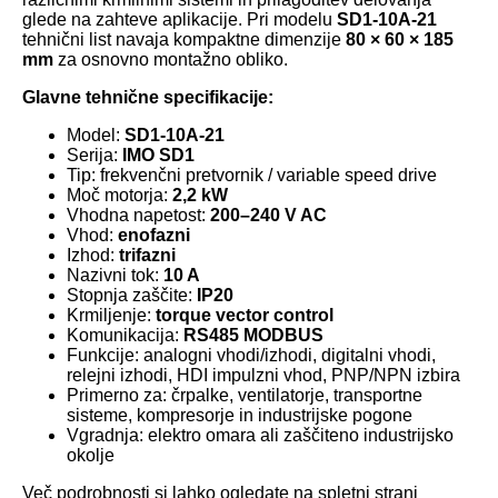
glede na zahteve aplikacije. Pri modelu
SD1-10A-21
tehnični list navaja kompaktne dimenzije
80 × 60 × 185
mm
za osnovno montažno obliko.
Glavne tehnične specifikacije:
Model:
SD1-10A-21
Serija:
IMO SD1
Tip: frekvenčni pretvornik / variable speed drive
Moč motorja:
2,2 kW
Vhodna napetost:
200–240 V AC
Vhod:
enofazni
Izhod:
trifazni
Nazivni tok:
10 A
Stopnja zaščite:
IP20
Krmiljenje:
torque vector control
Komunikacija:
RS485 MODBUS
Funkcije: analogni vhodi/izhodi, digitalni vhodi,
relejni izhodi, HDI impulzni vhod, PNP/NPN izbira
Primerno za: črpalke, ventilatorje, transportne
sisteme, kompresorje in industrijske pogone
Vgradnja: elektro omara ali zaščiteno industrijsko
okolje
Več podrobnosti si lahko ogledate na spletni strani