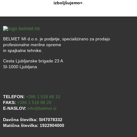
izboljšujemo«
.
BELMET MI d.o.o. je podjetje, specializirano za prodajo
profesionalne merilne opreme
in spajkalne tehnike.
Cesta Ljubljanske brigade 23 A
SI-1000 Ljubljana
TELEFON:
+386 1 518 88 10
FAKS:
+386 1 518 88 20
E-NASLOV:
info@belmet.si
Davčna številka: SI47078332
Matična številka: 1922904000