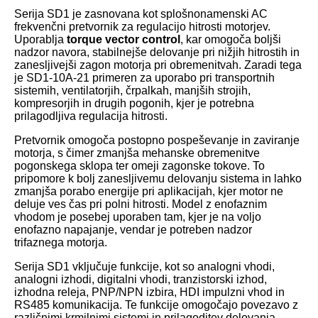
Serija SD1 je zasnovana kot splošnonamenski AC
frekvenčni pretvornik za regulacijo hitrosti motorjev.
Uporablja
torque vector control
, kar omogoča boljši
nadzor navora, stabilnejše delovanje pri nižjih hitrostih in
zanesljivejši zagon motorja pri obremenitvah. Zaradi tega
je SD1-10A-21 primeren za uporabo pri transportnih
sistemih, ventilatorjih, črpalkah, manjših strojih,
kompresorjih in drugih pogonih, kjer je potrebna
prilagodljiva regulacija hitrosti.
Pretvornik omogoča postopno pospeševanje in zaviranje
motorja, s čimer zmanjša mehanske obremenitve
pogonskega sklopa ter omeji zagonske tokove. To
pripomore k bolj zanesljivemu delovanju sistema in lahko
zmanjša porabo energije pri aplikacijah, kjer motor ne
deluje ves čas pri polni hitrosti. Model z enofaznim
vhodom je posebej uporaben tam, kjer je na voljo
enofazno napajanje, vendar je potreben nadzor
trifaznega motorja.
Serija SD1 vključuje funkcije, kot so analogni vhodi,
analogni izhodi, digitalni vhodi, tranzistorski izhod,
izhodna releja, PNP/NPN izbira, HDI impulzni vhod in
RS485 komunikacija. Te funkcije omogočajo povezavo z
različnimi krmilnimi sistemi in prilagoditev delovanja