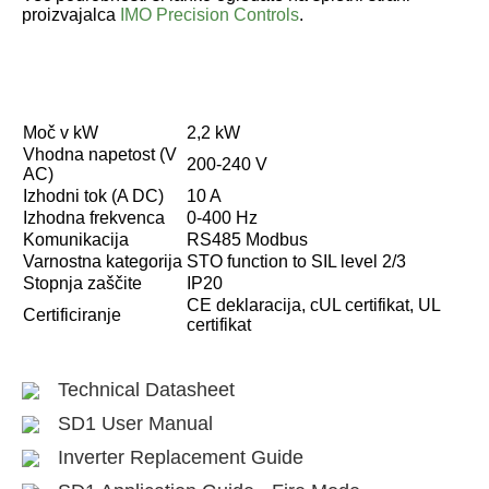
proizvajalca
IMO Precision Controls
.
Moč v kW
2,2 kW
Vhodna napetost (V
200-240 V
AC)
Izhodni tok (A DC)
10 A
Izhodna frekvenca
0-400 Hz
Komunikacija
RS485 Modbus
Varnostna kategorija
STO function to SIL level 2/3
Stopnja zaščite
IP20
CE deklaracija, cUL certifikat, UL
Certificiranje
certifikat
Technical Datasheet
SD1 User Manual
Inverter Replacement Guide