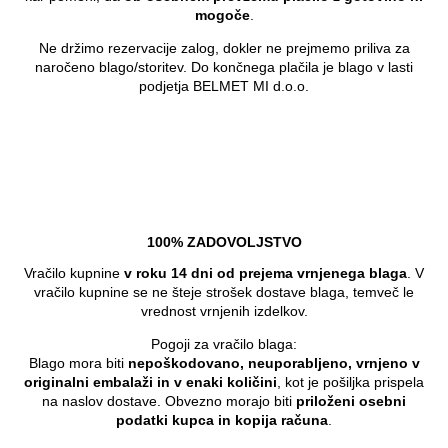
mogoče
.
Ne držimo rezervacije zalog, dokler ne prejmemo priliva za
naročeno blago/storitev. Do končnega plačila je blago v lasti
podjetja BELMET MI d.o.o.
100% ZADOVOLJSTVO
Vračilo kupnine
v roku 14 dni od prejema vrnjenega blaga
. V
vračilo kupnine se ne šteje strošek dostave blaga, temveč le
vrednost vrnjenih izdelkov.
Pogoji za vračilo blaga:
Blago mora biti
nepoškodovano, neuporabljeno, vrnjeno v
originalni embalaži in v enaki količini
, kot je pošiljka prispela
na naslov dostave. Obvezno morajo biti
priloženi osebni
podatki kupca in kopija računa
.