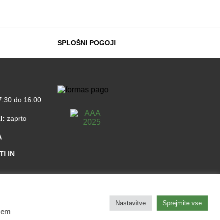
SPLOŠNI POGOJI
:30 do 16:00
I:
zaprto
A
I IN
Nastavitve
Sprejmite vse
ašem