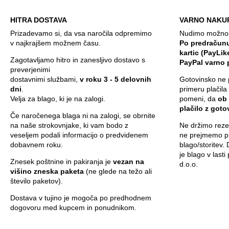
HITRA DOSTAVA
VARNO NAKU
Prizadevamo si, da vsa naročila odpremimo
Nudimo možnost
v najkrajšem možnem času.
Po predračunu
kartic (PayLik
Zagotavljamo hitro in zanesljivo dostavo s
PayPal varno 
preverjenimi
dostavnimi službami,
v roku 3 - 5 delovnih
Gotovinsko ne 
dni
.
primeru plačila
Velja za blago, ki je na zalogi.
pomeni, da
ob
plačilo z got
Če naročenega blaga ni na zalogi, se obrnite
na naše strokovnjake, ki vam bodo z
Ne držimo rezer
veseljem podali informacijo o predvidenem
ne prejmemo pr
dobavnem roku.
blago/storitev.
je blago v last
Znesek poštnine in pakiranja je
vezan na
d.o.o.
višino zneska paketa
(ne glede na težo ali
število paketov).
Dostava v tujino je mogoča po predhodnem
dogovoru med kupcem in ponudnikom.