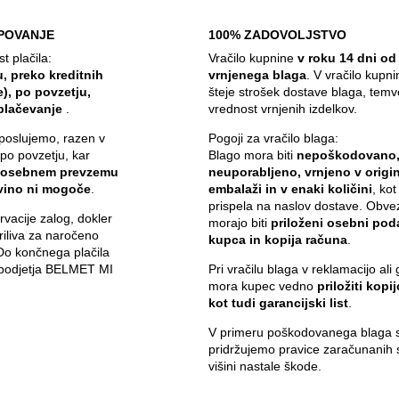
POVANJE
100% ZADOVOLJSTVO
 plačila:
Vračilo kupnine
v roku 14 dni od
, preko kreditnih
vrnjenega blaga
. V vračilo kupn
e), po povzetju,
šteje strošek dostave blaga, temv
plačevanje
.
vrednost vrnjenih izdelkov.
poslujemo, razen v
Pogoji za vračilo blaga:
 po povzetju, kar
Blago mora biti
nepoškodovano
 osebnem prevzemu
neuporabljeno, vrnjeno v origin
ovino ni mogoče
.
embalaži in v enaki količini
, kot
prispela na naslov dostave. Obve
vacije zalog, dokler
morajo biti
priloženi osebni pod
iliva za naročeno
kupca in kopija računa
.
 Do končnega plačila
i podjetja BELMET MI
Pri vračilu blaga v reklamacijo ali 
mora kupec vedno
priložiti kopi
kot tudi garancijski list
.
V primeru poškodovanega blaga s
pridržujemo pravice zaračunanih 
višini nastale škode.