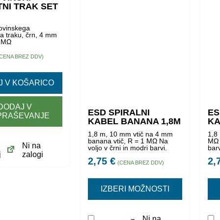
NI TRAK SET
ovinskega
a traku, črn, 4 mm
= 1 MΩ
(CENA BREZ DDV)
J V KOŠARICO
DODAJ V
ESD SPIRALNI
ES
PRAŠEVANJE
KABEL BANANA 1,8M
KA
1,8 m, 10 mm vtič na 4 mm
1,8
banana vtič, R = 1 MΩ Na
MΩ 
Ni na
voljo v črni in modri barvi.
bar
j
zalogi
2,75
€
2,
(CENA BREZ DDV)
IZBERI MOŽNOSTI
Ni na