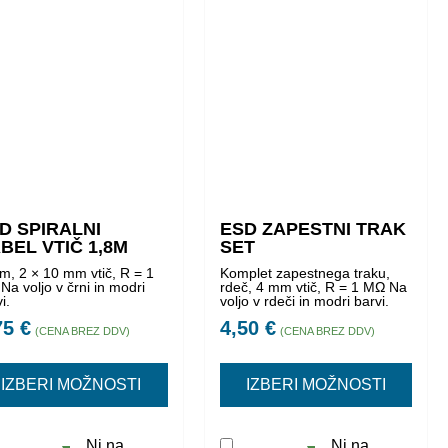
D SPIRALNI
ESD ZAPESTNI TRAK
BEL VTIČ 1,8M
SET
 m, 2 × 10 mm vtič, R = 1
Komplet zapestnega traku,
Na voljo v črni in modri
rdeč, 4 mm vtič, R = 1 MΩ Na
vi.
voljo v rdeči in modri barvi.
75
€
4,50
€
(CENA BREZ DDV)
(CENA BREZ DDV)
IZBERI MOŽNOSTI
IZBERI MOŽNOSTI
Ni na
Ni na