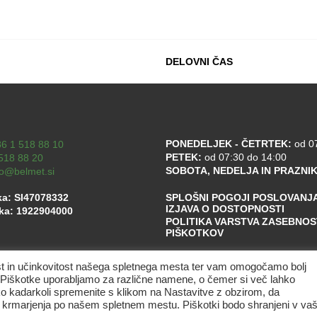
DELOVNI ČAS
PONEDELJEK - ČETRTEK:
od 07
6 1 518 88 10
PETEK:
od 07:30 do 14:00
518 88 20
SOBOTA, NEDELJA IN PRAZNIK
fo@belmet.si
ka: SI47078332
SPLOŠNI POGOJI POSLOVANJ
IZJAVA O DOSTOPNOSTI
lka: 1922904000
POLITIKA VARSTVA ZASEBNOST
PIŠKOTKOV
ost in učinkovitost našega spletnega mesta ter vam omogočamo bolj
i. Piškotke uporabljamo za različne namene, o čemer si več lahko
ko kadarkoli spremenite s klikom na Nastavitve z obzirom, da
o krmarjenja po našem spletnem mestu. Piškotki bodo shranjeni v v
©
2026
BELMET MI d.o.o. Vse pravice pridržane
|
avtorji: