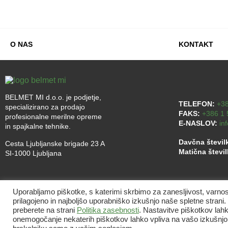
O NAS
KONTAKT
BELMET MI d.o.o. je podjetje,
TELEFON:
+38
specializirano za prodajo
FAKS:
+386 1 
profesionalne merilne opreme
E-NASLOV:
in
in spajkalne tehnike.
Davčna števil
Cesta Ljubljanske brigade 23 A
Matična števi
SI-1000 Ljubljana
Uporabljamo piškotke, s katerimi skrbimo za zanesljivost, varn
prilagojeno in najboljšo uporabniško izkušnjo naše spletne stran
preberete na strani
Politika zasebnosti
. Nastavitve piškotkov lah
onemogočanje nekaterih piškotkov lahko vpliva na vašo izkušnj