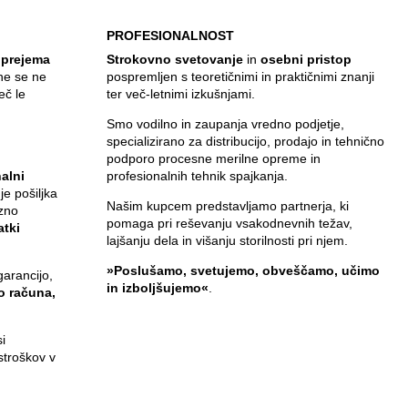
PROFESIONALNOST
 prejema
Strokovno svetovanje
in
osebni pristop
ine se ne
pospremljen s teoretičnimi in praktičnimi znanji
eč le
ter več-letnimi izkušnjami.
Smo vodilno in zaupanja vredno podjetje,
specializirano za distribucijo, prodajo in tehnično
,
podporo procesne merilne opreme in
alni
profesionalnih tehnik spajkanja.
 je pošiljka
Našim kupcem predstavljamo partnerja, ki
zno
pomaga pri reševanju vsakodnevnih težav,
atki
lajšanju dela in višanju storilnosti pri njem.
»Poslušamo, svetujemo, obveščamo, učimo
garancijo,
in izboljšujemo«
.
jo računa,
i
stroškov v