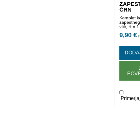
ZAPEST
ČRN
Komplet k
zapestneg
vtič, R 
9,90
€
DODA
POV
Primerja