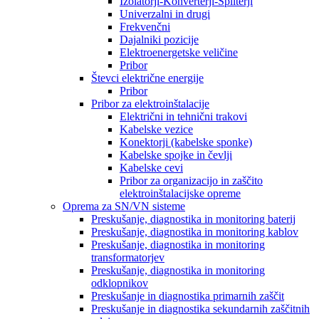
Izolatorji-Konverterji-Spliterji
Univerzalni in drugi
Frekvenčni
Dajalniki pozicije
Elektroenergetske veličine
Pribor
Števci električne energije
Pribor
Pribor za elektroinštalacije
Električni in tehnični trakovi
Kabelske vezice
Konektorji (kabelske sponke)
Kabelske spojke in čevlji
Kabelske cevi
Pribor za organizacijo in zaščito
elektroinštalacijske opreme
Oprema za SN/VN sisteme
Preskušanje, diagnostika in monitoring baterij
Preskušanje, diagnostika in monitoring kablov
Preskušanje, diagnostika in monitoring
transformatorjev
Preskušanje, diagnostika in monitoring
odklopnikov
Preskušanje in diagnostika primarnih zaščit
Preskušanje in diagnostika sekundarnih zaščitnih