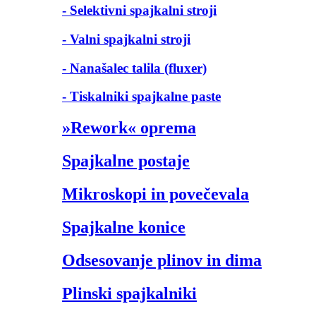
- Selektivni spajkalni stroji
- Valni spajkalni stroji
- Nanašalec talila (fluxer)
- Tiskalniki spajkalne paste
»Rework« oprema
Spajkalne postaje
Mikroskopi in povečevala
Spajkalne konice
Odsesovanje plinov in dima
Plinski spajkalniki