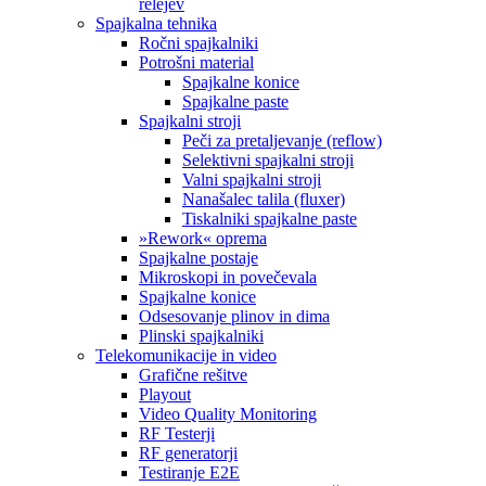
relejev
Spajkalna tehnika
Ročni spajkalniki
Potrošni material
Spajkalne konice
Spajkalne paste
Spajkalni stroji
Peči za pretaljevanje (reflow)
Selektivni spajkalni stroji
Valni spajkalni stroji
Nanašalec talila (fluxer)
Tiskalniki spajkalne paste
»Rework« oprema
Spajkalne postaje
Mikroskopi in povečevala
Spajkalne konice
Odsesovanje plinov in dima
Plinski spajkalniki
Telekomunikacije in video
Grafične rešitve
Playout
Video Quality Monitoring
RF Testerji
RF generatorji
Testiranje E2E