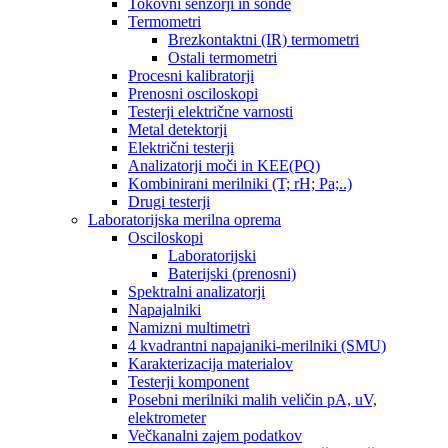
Tokovni senzorji in sonde
Termometri
Brezkontaktni (IR) termometri
Ostali termometri
Procesni kalibratorji
Prenosni osciloskopi
Testerji električne varnosti
Metal detektorji
Električni testerji
Analizatorji moči in KEE(PQ)
Kombinirani merilniki (T; rH; Pa;..)
Drugi testerji
Laboratorijska merilna oprema
Osciloskopi
Laboratorijski
Baterijski (prenosni)
Spektralni analizatorji
Napajalniki
Namizni multimetri
4 kvadrantni napajaniki-merilniki (SMU)
Karakterizacija materialov
Testerji komponent
Posebni merilniki malih veličin pA, uV,
elektrometer
Večkanalni zajem podatkov