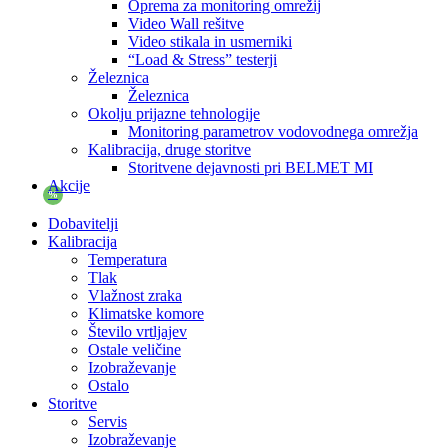
Oprema za monitoring omrežij
Video Wall rešitve
Video stikala in usmerniki
“Load & Stress” testerji
Železnica
Železnica
Okolju prijazne tehnologije
Monitoring parametrov vodovodnega omrežja
Kalibracija, druge storitve
Storitvene dejavnosti pri BELMET MI
Akcije
%
Dobavitelji
Kalibracija
Temperatura
Tlak
Vlažnost zraka
Klimatske komore
Število vrtljajev
Ostale veličine
Izobraževanje
Ostalo
Storitve
Servis
Izobraževanje