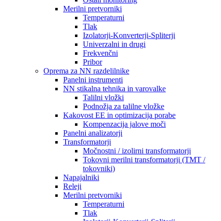
Merilni pretvorniki
Temperaturni
Tlak
Izolatorji-Konverterji-Spliterji
Univerzalni in drugi
Frekvenčni
Pribor
Oprema za NN razdelilnike
Panelni instrumenti
NN stikalna tehnika in varovalke
Talilni vložki
Podnožja za talilne vložke
Kakovost EE in optimizacija porabe
Kompenzacija jalove moči
Panelni analizatorji
Transformatorji
Močnostni / izolirni transformatorji
Tokovni merilni transformatorji (TMT /
tokovniki)
Napajalniki
Releji
Merilni pretvorniki
Temperaturni
Tlak