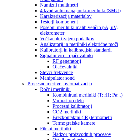
Namizni multimetri
4 kvadrantni napajaniki-merilniki (SMU)
Karakterizacija materialov
Testerji komponent
Posebni merilniki malih veličin pA, uV,
elektrometer
Večkanalni zajem podatkov
Analizatorji in merilniki električne moči
Kalibratorji in kalibracijski standardi
Signalni viri – ojačevalniki
RF generatorji
Ojačevalniki
Števci frekvence
Manipulator sond
Procesne meritve, avtomatizacija
Ročni merilniki
Kombinirani merilniki (T; rH; Pa;..)
Varnost pri delu
Procesni kalibratorji
CO2 merilniki
Brezkontaktni (IR) termometri
Termografske kamere
Fiksni merilniki
Nadzor proizvodnih procesov
Ostali monitoring