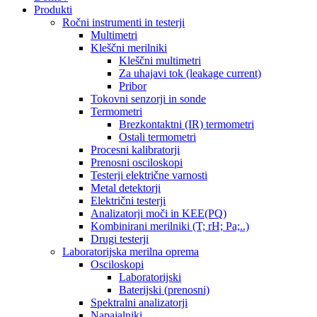
Produkti
Ročni instrumenti in testerji
Multimetri
Kleščni merilniki
Kleščni multimetri
Za uhajavi tok (leakage current)
Pribor
Tokovni senzorji in sonde
Termometri
Brezkontaktni (IR) termometri
Ostali termometri
Procesni kalibratorji
Prenosni osciloskopi
Testerji električne varnosti
Metal detektorji
Električni testerji
Analizatorji moči in KEE(PQ)
Kombinirani merilniki (T; rH; Pa;..)
Drugi testerji
Laboratorijska merilna oprema
Osciloskopi
Laboratorijski
Baterijski (prenosni)
Spektralni analizatorji
Napajalniki