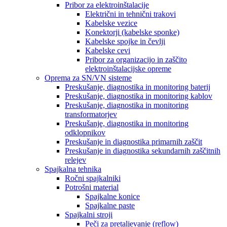
Pribor za elektroinštalacije
Električni in tehnični trakovi
Kabelske vezice
Konektorji (kabelske sponke)
Kabelske spojke in čevlji
Kabelske cevi
Pribor za organizacijo in zaščito
elektroinštalacijske opreme
Oprema za SN/VN sisteme
Preskušanje, diagnostika in monitoring baterij
Preskušanje, diagnostika in monitoring kablov
Preskušanje, diagnostika in monitoring
transformatorjev
Preskušanje, diagnostika in monitoring
odklopnikov
Preskušanje in diagnostika primarnih zaščit
Preskušanje in diagnostika sekundarnih zaščitnih
relejev
Spajkalna tehnika
Ročni spajkalniki
Potrošni material
Spajkalne konice
Spajkalne paste
Spajkalni stroji
Peči za pretaljevanje (reflow)