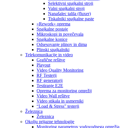
Selektivni spajkalni stroji
Valni spajkalni stroji
Nanašalec talila (fluxer)
Tiskalniki spajkalne paste
»Rework« oprema
Spajkalne postaje
Mikroskopi in povečevala
Spajkalne konice
Odsesovanje plinov in dima
Plinski spajkalniki
Telekomunikacije in video
Grafične rešitve
Playout
Video Quality Monitoring
RF Testerji
RF generatorji
Testiranje E2E
Oprema za monitoring omrežij
Video Wall rešitve
Video stikala in usmerniki
“Load & Stress” testerji
Železnica
Železnica
Okolju prijazne tehnologije
Monitoring parametrov vodovodnega omrežja