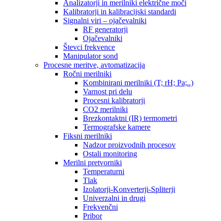
Analizatorji in merilniki električne moči
Kalibratorji in kalibracijski standardi
Signalni viri – ojačevalniki
RF generatorji
Ojačevalniki
Števci frekvence
Manipulator sond
Procesne meritve, avtomatizacija
Ročni merilniki
Kombinirani merilniki (T; rH; Pa;..)
Varnost pri delu
Procesni kalibratorji
CO2 merilniki
Brezkontaktni (IR) termometri
Termografske kamere
Fiksni merilniki
Nadzor proizvodnih procesov
Ostali monitoring
Merilni pretvorniki
Temperaturni
Tlak
Izolatorji-Konverterji-Spliterji
Univerzalni in drugi
Frekvenčni
Pribor