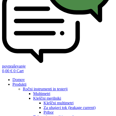
povpraševanje
0,00
€
0
Cart
Domov
Produkti
Ročni instrumenti in testerji
Multimetri
Kleščni merilniki
Kleščni multimetri
Za uhajavi tok (leakage current)
Pribor