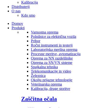
Kalibracija
Distributerji
O nas
Kdo smo
Domov
Produkti
Varnostna oprema
Polnilnice za električna vozila
Pribor
Ročni instrumenti in testerji
Laboratorijska merilna oprema
Procesne meritve, avtomatizacija
Oprema za NN razdelilnike
Oprema za SN/VN sisteme
Spajkalna tehnika
Telekomunikacije in video
Železnica
Okolju prijazne tehnologije
Veterinarska oprema
Kalibracija, druge storitve
Zaščitna očala