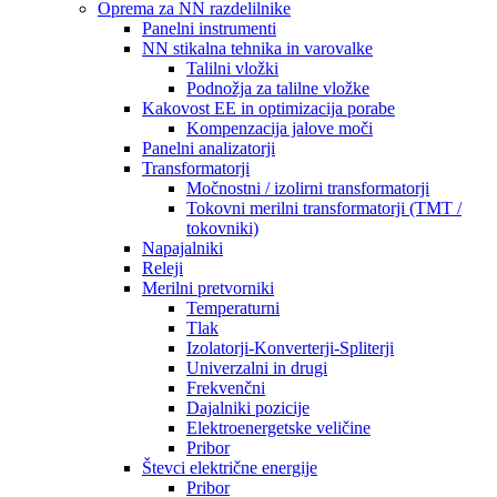
Oprema za NN razdelilnike
Panelni instrumenti
NN stikalna tehnika in varovalke
Talilni vložki
Podnožja za talilne vložke
Kakovost EE in optimizacija porabe
Kompenzacija jalove moči
Panelni analizatorji
Transformatorji
Močnostni / izolirni transformatorji
Tokovni merilni transformatorji (TMT /
tokovniki)
Napajalniki
Releji
Merilni pretvorniki
Temperaturni
Tlak
Izolatorji-Konverterji-Spliterji
Univerzalni in drugi
Frekvenčni
Dajalniki pozicije
Elektroenergetske veličine
Pribor
Števci električne energije
Pribor