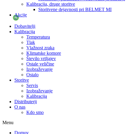
Kalibracija, druge storitve
Storitvene dejavnosti pri BELMET MI
Akcije
%
Dobavitelji
Kalibracija
Temperatura
Tlak
Vlažnost zraka
Klimatske komore
Število vrtljajev
Ostale veličine
Izobraževanje
Ostalo
Storitve
Servis
Izobraževanje
Kalibracija
Distributerji
O nas
Kdo smo
Menu
Domov