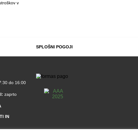
stroškov v
SPLOŠNI POGOJI
:30 do 16:00
I:
zaprto
A
I IN