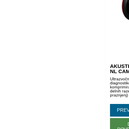
AKUST
NL CA
Ultrazvoč
diagnostik
komprimira
delnih raze
praznjenj)
PREV