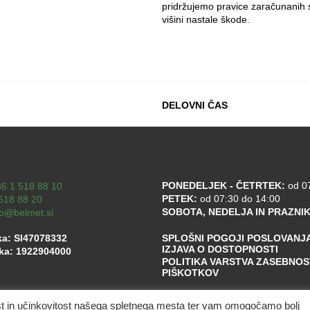
pridržujemo pravice zaračunanih 
višini nastale škode.
DELOVNI ČAS
PONEDELJEK - ČETRTEK:
od 07
6 1 518 88 10
PETEK:
od 07:30 do 14:00
518 88 20
SOBOTA, NEDELJA IN PRAZNIK
fo@belmet.si
ka: SI47078332
SPLOŠNI POGOJI POSLOVANJ
IZJAVA O DOSTOPNOSTI
lka: 1922904000
POLITIKA VARSTVA ZASEBNOST
PIŠKOTKOV
ost in učinkovitost našega spletnega mesta ter vam omogočamo bolj