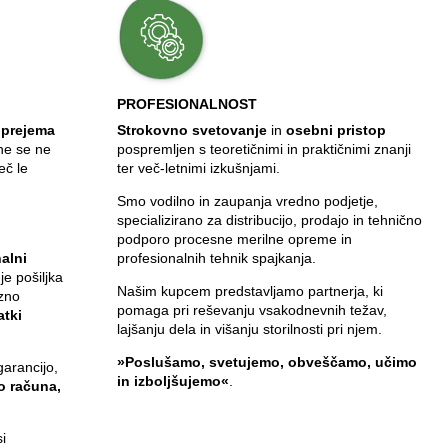
PROFESIONALNOST
 prejema
Strokovno svetovanje
in
osebni pristop
ine se ne
pospremljen s teoretičnimi in praktičnimi znanji
eč le
ter več-letnimi izkušnjami.
Smo vodilno in zaupanja vredno podjetje,
specializirano za distribucijo, prodajo in tehnično
,
podporo procesne merilne opreme in
alni
profesionalnih tehnik spajkanja.
 je pošiljka
Našim kupcem predstavljamo partnerja, ki
zno
pomaga pri reševanju vsakodnevnih težav,
atki
lajšanju dela in višanju storilnosti pri njem.
»Poslušamo, svetujemo, obveščamo, učimo
garancijo,
in izboljšujemo«
.
jo računa,
i