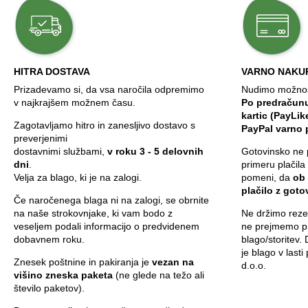
HITRA DOSTAVA
VARNO NAKU
Prizadevamo si, da vsa naročila odpremimo
Nudimo možnost
v najkrajšem možnem času.
Po predračunu
kartic (PayLik
Zagotavljamo hitro in zanesljivo dostavo s
PayPal varno 
preverjenimi
dostavnimi službami,
v roku 3 - 5 delovnih
Gotovinsko ne 
dni
.
primeru plačila
Velja za blago, ki je na zalogi.
pomeni, da
ob
plačilo z got
Če naročenega blaga ni na zalogi, se obrnite
na naše strokovnjake, ki vam bodo z
Ne držimo rezer
veseljem podali informacijo o predvidenem
ne prejmemo pr
dobavnem roku.
blago/storitev.
je blago v last
Znesek poštnine in pakiranja je
vezan na
d.o.o.
višino zneska paketa
(ne glede na težo ali
število paketov).