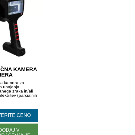
IČNA KAMERA
MERA
na kamera za
o uhajanja
nega zraka in/ali
lektritev (parcialnih
ERITE CENO
DODAJ V