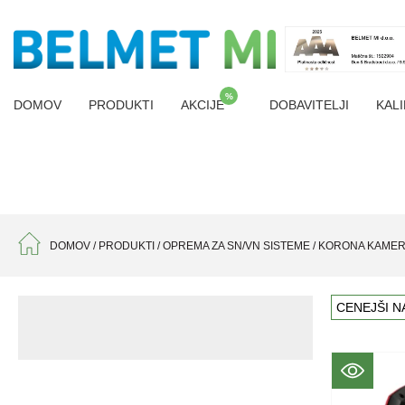
%
DOMOV
PRODUKTI
AKCIJE
DOBAVITELJI
KALI
DOMOV
/
PRODUKTI
/
OPREMA ZA SN/VN SISTEME
/
KORONA KAMER
CENEJŠI N