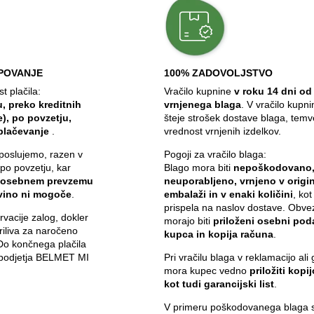
POVANJE
100% ZADOVOLJSTVO
 plačila:
Vračilo kupnine
v roku 14 dni od
, preko kreditnih
vrnjenega blaga
. V vračilo kupn
e), po povzetju,
šteje strošek dostave blaga, temv
plačevanje
.
vrednost vrnjenih izdelkov.
poslujemo, razen v
Pogoji za vračilo blaga:
 po povzetju, kar
Blago mora biti
nepoškodovano
 osebnem prevzemu
neuporabljeno, vrnjeno v origin
ovino ni mogoče
.
embalaži in v enaki količini
, kot
prispela na naslov dostave. Obve
vacije zalog, dokler
morajo biti
priloženi osebni pod
iliva za naročeno
kupca in kopija računa
.
 Do končnega plačila
i podjetja BELMET MI
Pri vračilu blaga v reklamacijo ali 
mora kupec vedno
priložiti kopi
kot tudi garancijski list
.
V primeru poškodovanega blaga s