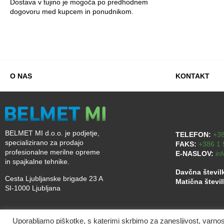
Dostava v tujino je mogoča po predhodnem
dogovoru med kupcem in ponudnikom.
O NAS
KONTAKT
BELMET MI d.o.o. je podjetje,
TELEFON:
+38
specializirano za prodajo
FAKS:
+386 1 
profesionalne merilne opreme
E-NASLOV:
in
in spajkalne tehnike.
Davčna števil
Cesta Ljubljanske brigade 23 A
Matična števi
SI-1000 Ljubljana
Uporabljamo piškotke, s katerimi skrbimo za zanesljivost, varn