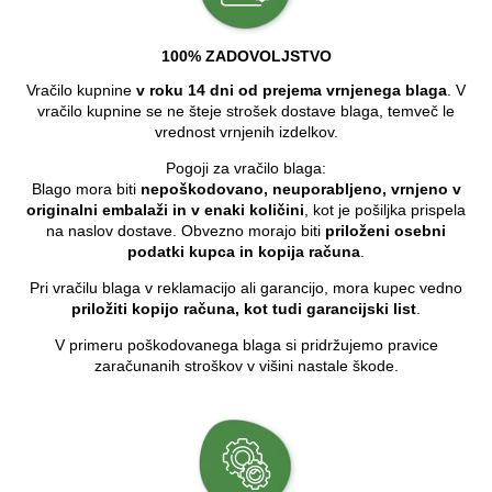
100% ZADOVOLJSTVO
Vračilo kupnine
v roku 14 dni od prejema vrnjenega blaga
. V
vračilo kupnine se ne šteje strošek dostave blaga, temveč le
vrednost vrnjenih izdelkov.
Pogoji za vračilo blaga:
Blago mora biti
nepoškodovano, neuporabljeno, vrnjeno v
originalni embalaži in v enaki količini
, kot je pošiljka prispela
na naslov dostave. Obvezno morajo biti
priloženi osebni
podatki kupca in kopija računa
.
Pri vračilu blaga v reklamacijo ali garancijo, mora kupec vedno
priložiti kopijo računa, kot tudi garancijski list
.
V primeru poškodovanega blaga si pridržujemo pravice
zaračunanih stroškov v višini nastale škode.