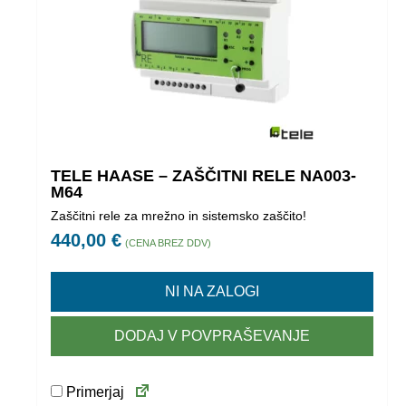
TELE HAASE – ZAŠČITNI RELE NA003-
M64
Zaščitni rele za mrežno in sistemsko zaščito!
440,00
€
(CENA BREZ DDV)
NI NA ZALOGI
DODAJ V POVPRAŠEVANJE
Primerjaj