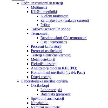
Ročni instrumenti in testerji
Multimetri
Kleščni merilniki
Kleščni multimetri
Za uhajavi tok (leakage current)
Pribor
Tokovni senzorji in sonde
Termometri
Brezkontaktni (IR) termometri
Ostali termometri
Procesni kalibratorji
Prenosni osciloskopi
Testerji električne varnosti
Metal detektorji
Električni testerji
Analizatorji moči in KEE(PQ)
Kombinirani merilniki (T; rH; Pa;..)
Drugi testerji
Laboratorijska merilna oprema
Osciloskopi
Laboratorijski
Baterijski (prenosni)
Spektralni analizatorji
Napajalniki
Namizni multimetri