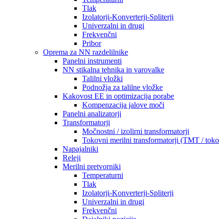
Tlak
Izolatorji-Konverterji-Spliterji
Univerzalni in drugi
Frekvenčni
Pribor
Oprema za NN razdelilnike
Panelni instrumenti
NN stikalna tehnika in varovalke
Talilni vložki
Podnožja za talilne vložke
Kakovost EE in optimizacija porabe
Kompenzacija jalove moči
Panelni analizatorji
Transformatorji
Močnostni / izolirni transformatorji
Tokovni merilni transformatorji (TMT / toko
Napajalniki
Releji
Merilni pretvorniki
Temperaturni
Tlak
Izolatorji-Konverterji-Spliterji
Univerzalni in drugi
Frekvenčni