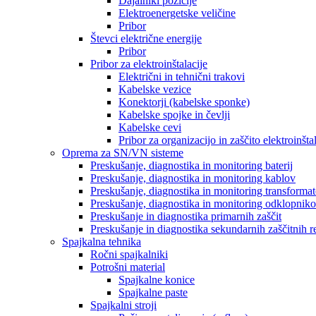
Dajalniki pozicije
Elektroenergetske veličine
Pribor
Števci električne energije
Pribor
Pribor za elektroinštalacije
Električni in tehnični trakovi
Kabelske vezice
Konektorji (kabelske sponke)
Kabelske spojke in čevlji
Kabelske cevi
Pribor za organizacijo in zaščito elektroinšt
Oprema za SN/VN sisteme
Preskušanje, diagnostika in monitoring baterij
Preskušanje, diagnostika in monitoring kablov
Preskušanje, diagnostika in monitoring transformat
Preskušanje, diagnostika in monitoring odklopnik
Preskušanje in diagnostika primarnih zaščit
Preskušanje in diagnostika sekundarnih zaščitnih r
Spajkalna tehnika
Ročni spajkalniki
Potrošni material
Spajkalne konice
Spajkalne paste
Spajkalni stroji