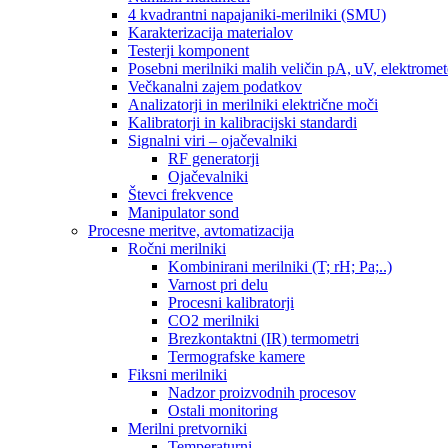
4 kvadrantni napajaniki-merilniki (SMU)
Karakterizacija materialov
Testerji komponent
Posebni merilniki malih veličin pA, uV, elektromet
Večkanalni zajem podatkov
Analizatorji in merilniki električne moči
Kalibratorji in kalibracijski standardi
Signalni viri – ojačevalniki
RF generatorji
Ojačevalniki
Števci frekvence
Manipulator sond
Procesne meritve, avtomatizacija
Ročni merilniki
Kombinirani merilniki (T; rH; Pa;..)
Varnost pri delu
Procesni kalibratorji
CO2 merilniki
Brezkontaktni (IR) termometri
Termografske kamere
Fiksni merilniki
Nadzor proizvodnih procesov
Ostali monitoring
Merilni pretvorniki
Temperaturni