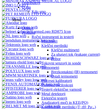
Distributerji
O nas
Kdo smo
Menu
Domov
Produkti
Ročni instrumenti in testerji
Multimetri
Kleščni merilniki
Kleščni multimetri
Za uhajavi tok (leakage current)
Pribor
Tokovni senzorji in sonde
Termometri
Brezkontaktni (IR) termometri
Ostali termometri
Procesni kalibratorji
Prenosni osciloskopi
Testerji električne varnosti
Metal detektorji
Električni testerji
Analizatorji moči in KEE(PQ)
Kombinirani merilniki (T; rH; Pa;..)