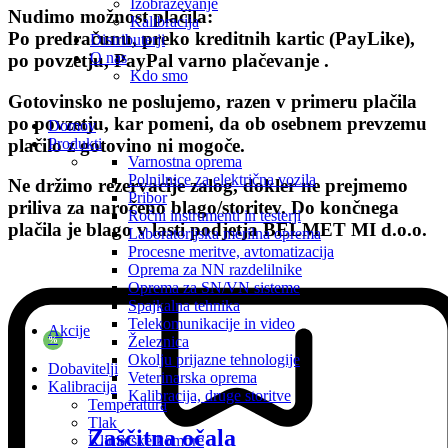
Izobraževanje
Nudimo možnost plačila:
Kalibracija
Po predračunu, preko kreditnih kartic (PayLike),
Distributerji
O nas
po povzetju, PayPal varno plačevanje
.
Kdo smo
Gotovinsko ne poslujemo, razen v primeru plačila
po povzetju, kar pomeni, da
ob osebnem prevzemu
Domov
plačilo z gotovino ni mogoče
.
Produkti
Varnostna oprema
Polnilnice za električna vozila
Ne držimo rezervacije zalog, dokler ne prejmemo
Pribor
priliva za naročeno blago/storitev. Do končnega
Ročni instrumenti in testerji
plačila je blago v lasti podjetja BELMET MI d.o.o.
Laboratorijska merilna oprema
Procesne meritve, avtomatizacija
Oprema za NN razdelilnike
Oprema za SN/VN sisteme
Spajkalna tehnika
Telekomunikacije in video
Akcije
Železnica
%
Okolju prijazne tehnologije
Dobavitelji
Veterinarska oprema
Kalibracija
Kalibracija, druge storitve
Temperatura
Tlak
Zaščitna očala
Klimatske komore