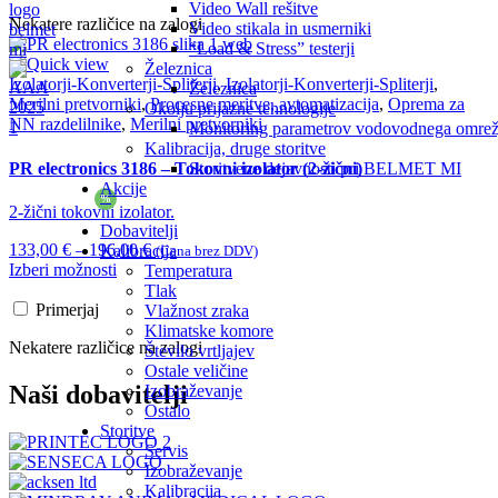
Video Wall rešitve
Nekatere različice na zalogi
Video stikala in usmerniki
“Load & Stress” testerji
Železnica
Izolatorji-Konverterji-Spliterji
,
Izolatorji-Konverterji-Spliterji
,
Železnica
Merilni pretvorniki
,
Procesne meritve, avtomatizacija
,
Oprema za
Okolju prijazne tehnologije
NN razdelilnike
,
Merilni pretvorniki
Monitoring parametrov vodovodnega omrež
Kalibracija, druge storitve
PR electronics 3186 – Tokovni izolator (2-žični)
Storitvene dejavnosti pri BELMET MI
Akcije
%
2-žični tokovni izolator.
Dobavitelji
133,00
€
–
196,00
€
Kalibracija
(Cena brez DDV)
Izberi možnosti
Temperatura
Tlak
Primerjaj
Vlažnost zraka
Klimatske komore
Nekatere različice na zalogi
Število vrtljajev
Ostale veličine
Naši dobavitelji
Izobraževanje
Ostalo
Storitve
Servis
Izobraževanje
Kalibracija