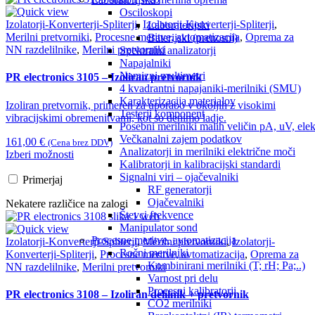
Osciloskopi
Izolatorji-Konverterji-Spliterji
,
Izolatorji-Konverterji-Spliterji
,
Laboratorijski
Merilni pretvorniki
,
Procesne meritve, avtomatizacija
,
Oprema za
Baterijski (prenosni)
NN razdelilnike
,
Merilni pretvorniki
Spektralni analizatorji
Napajalniki
Namizni multimetri
PR electronics 3105 – Izoliran pretvornik
4 kvadrantni napajaniki-merilniki (SMU)
Karakterizacija materialov
Izoliran pretvornik, primeren za uporabo v okoljih
z visokimi
Testerji komponent
vibracijskimi obremenitvami, kot so denimo
ladje.
Posebni merilniki malih veličin pA, uV, ele
Večkanalni zajem podatkov
161,00
€
(Cena brez DDV)
Analizatorji in merilniki električne moči
Izberi možnosti
Kalibratorji in kalibracijski standardi
Signalni viri – ojačevalniki
Primerjaj
RF generatorji
Ojačevalniki
Nekatere različice na zalogi
Števci frekvence
Manipulator sond
Procesne meritve, avtomatizacija
Izolatorji-Konverterji-Spliterji
,
Merilni pretvorniki
,
Izolatorji-
Ročni merilniki
Konverterji-Spliterji
,
Procesne meritve, avtomatizacija
,
Oprema za
Kombinirani merilniki (T; rH; Pa;..)
NN razdelilnike
,
Merilni pretvorniki
Varnost pri delu
Procesni kalibratorji
PR electronics 3108 – Izoliran delilnik + pretvornik
CO2 merilniki