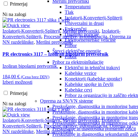
Merilni pretvorniki
Primerjaj
Temperaturni
Tlak
Ni na zalogi
Izolatorji-Konverterji-Spliterji
Univerzalni in drugi
Frekvenčni
Izolatorji-Konverterji-Spliterji
,
Merilni pretvorniki
,
Izolatorji-
Dajalniki pozicije
Konverterji-Spliterji
,
Procesne meritve, avtomatizacija
,
Oprema za
Elektroenergetske veličine
NN razdelilnike
,
Merilni pretvorniki
Pribor
Števci električne energije
PR electronics 3117 – Izoliran bipolarni pretvornik
Pribor
Pribor za elektroinštalacije
Izoliran bipolarni pretvornik.
Električni in tehnični trakovi
Kabelske vezice
184,00
€
(Cena brez DDV)
Konektorji (kabelske sponke)
Izberi možnosti
Kabelske spojke in čevlji
Kabelske cevi
Primerjaj
Pribor za organizacijo in zaščito elek
Oprema za SN/VN sisteme
Ni na zalogi
Preskušanje, diagnostika in monitoring bater
Preskušanje, diagnostika in monitoring kab
Preskušanje, diagnostika in monitoring tran
Izolatorji-Konverterji-Spliterji
,
Merilni pretvorniki
,
Izolatorji-
Preskušanje, diagnostika in monitoring odk
Konverterji-Spliterji
,
Procesne meritve, avtomatizacija
,
Oprema za
Preskušanje in diagnostika primarnih zaščit
NN razdelilnike
,
Merilni pretvorniki
Preskušanje in diagnostika sekundarnih zašči