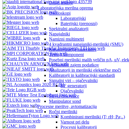
Drugi testerji
Laboratorijska merilna oprema
Osciloskopi
Laboratorijski
Baterijski (prenosni)
Spektralni analizatorji
Napajalniki
Namizni multimetri
4 kvadrantni napajaniki-merilniki (SMU)
Karakterizacija materialov
Testerji komponent
Posebni merilniki malih veličin pA, uV, ele
Večkanalni zajem podatkov
Analizatorji in merilniki električne moči
Kalibratorji in kalibracijski standardi
Signalni viri – ojačevalniki
RF generatorji
Ojačevalniki
Števci frekvence
Manipulator sond
Procesne meritve, avtomatizacija
Ročni merilniki
Kombinirani merilniki (T; rH; Pa;..)
Varnost pri delu
Procesni kalibratorji