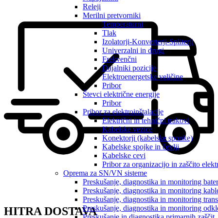
Releji
Merilni pretvorniki
Temperaturni
Tlak
Izolatorji-Konverterji-Spliterji
Univerzalni in drugi
Frekvenčni
Dajalniki pozicije
Elektroenergetske veličine
Pribor
Števci električne energije
Pribor
Pribor za elektroinštalacije
Električni in tehnični trakovi
Kabelske vezice
Konektorji (kabelske sponke)
Kabelske spojke in čevlji
Kabelske cevi
Pribor za organizacijo in zaščito elek
Oprema za SN/VN sisteme
Preskušanje, diagnostika in monitoring bater
Preskušanje, diagnostika in monitoring kab
Preskušanje, diagnostika in monitoring tran
Preskušanje, diagnostika in monitoring odk
HITRA DOSTAVA
Preskušanje in diagnostika primarnih zaščit