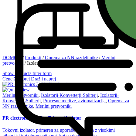
DOMOV
/
Produkti
/
Oprema za NN razdelilnike
/
Merilni
pretvorniki
/
Izolatorji-Konverterji-Spliterji
Show products filter form
Cenejši naprej
Dražji naprej
Merilni pretvorniki
,
Izolatorji-Konverterji-Spliterji
,
Izolatorji-
Konverterji-Spliterji
,
Procesne meritve, avtomatizacija
,
Oprema za
NN razdelilnike
,
Merilni pretvorniki
PR electronics 3103 – Tokovni izolator
Tokovni izolator, primeren za uporabo v okoljih
z visokimi
vibracijskimi obremenitvami, kot so denimo
ladje.