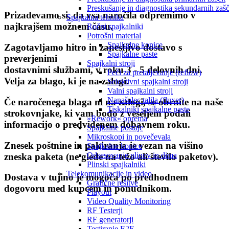
Preskušanje in diagnostika sekundarnih zašči
Prizadevamo si, da vsa naročila odpremimo v
Spajkalna tehnika
najkrajšem možnem času.
Ročni spajkalniki
Potrošni material
Spajkalne konice
Zagotavljamo hitro in zanesljivo dostavo s
Spajkalne paste
preverjenimi
Spajkalni stroji
dostavnimi službami,
v roku 3 - 5 delovnih dni
.
Peči za pretaljevanje (reflow)
Velja za blago, ki je na zalogi.
Selektivni spajkalni stroji
Valni spajkalni stroji
Nanašalec talila (fluxer)
Če naročenega blaga ni na zalogi, se obrnite na naše
Tiskalniki spajkalne paste
strokovnjake, ki vam bodo z veseljem podali
»Rework« oprema
informacijo o predvidenem dobavnem roku.
Spajkalne postaje
Mikroskopi in povečevala
Znesek poštnine in pakiranja je
vezan na višino
Spajkalne konice
Odsesovanje plinov in dima
zneska paketa
(ne glede na težo ali število paketov).
Plinski spajkalniki
Telekomunikacije in video
Dostava v tujino je mogoča po predhodnem
Grafične rešitve
dogovoru med kupcem in ponudnikom.
Playout
Video Quality Monitoring
RF Testerji
RF generatorji
Testiranje E2E