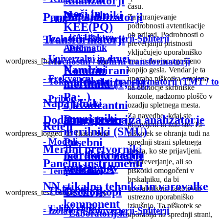
Analizatorji
času.
moči in
Napajalniki
Panelni analizatorji
Za shranjevanje
- Tlak
KEE(PQ)
podrobnosti avtentikacije
ob prijavi.
Podrobnosti o
- EA Elektro-
- Izolatorji-Konverterji-Spliterji
Transformatorji
preverjanju pristnosti
Automatik
- Pribor
vključujejo uporabniško
- Univerzalni in drugi
- Močnostni / izolirni transformatorji
wordpress_[hash]
seja
ime in dvojno zgoščeno
Namizni
Kombinirani
kopijo gesla.
Vendar je ta
- Frekvenčni
uporaba piškotka omejena
multimetri
- Tokovni merilni transformatorji (TMT / t
merilniki (T; rH;
na območje skrbniške
Pa;..)
konzole, nadzorno ploščo v
- Pribor
Napajalniki
4 kvadrantni
ozadju spletnega mesta.
Za navedbo, kdaj ste
napajaniki-
Drugi testerji
Dodatna oprema za analizatorje
Releji
prijavljeni in kdo ste.
Ta
merilniki (SMU)
wordpress_logged_in_[hash]
seja
piškotek se ohranja tudi na
Posebni
- Moduli
sprednji strani spletnega
Merilni pretvorniki
mesta, ko ste prijavljeni.
Karakterizacija
merilniki malih
Panelni instrumenti
Za preverjanje, ali so
materialov
veličin pA
- Temperaturni
piškotki omogočeni v
brskalniku, da bi
NN stikalna tehnika in varovalke
uporabnikom zagotovili
Testerji
Osciloskopi
- Tlak
wordpress_test_cookie
seja
ustrezno uporabniško
komponent
izkušnjo.
Ta piškotek se
- Talilni vložki
- Izolatorji-Konverterji-Spliterji
- Laboratorijski
uporablja na sprednji strani,