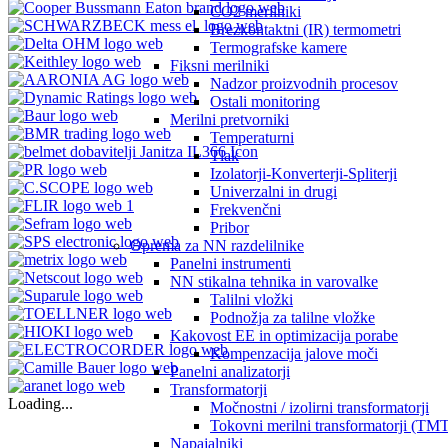
CO2 merilniki
Brezkontaktni (IR) termometri
Termografske kamere
Fiksni merilniki
Nadzor proizvodnih procesov
Ostali monitoring
Merilni pretvorniki
Temperaturni
Tlak
Izolatorji-Konverterji-Spliterji
Univerzalni in drugi
Frekvenčni
Pribor
Oprema za NN razdelilnike
Panelni instrumenti
NN stikalna tehnika in varovalke
Talilni vložki
Podnožja za talilne vložke
Kakovost EE in optimizacija porabe
Kompenzacija jalove moči
Panelni analizatorji
Transformatorji
Loading...
Močnostni / izolirni transformatorji
Tokovni merilni transformatorji (TMT
Napajalniki