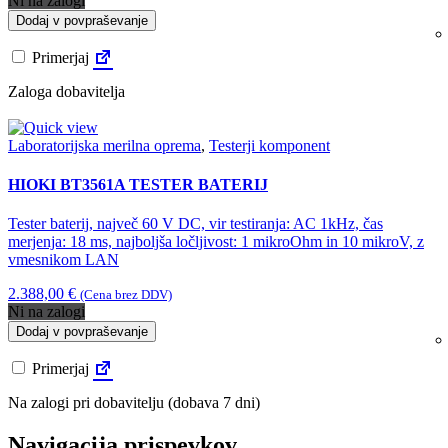
Ni na zalogi
Dodaj v povpraševanje
Primerjaj
Zaloga dobavitelja
Laboratorijska merilna oprema
,
Testerji komponent
HIOKI BT3561A TESTER BATERIJ
Tester baterij, največ 60 V DC, vir testiranja: AC 1kHz, čas
merjenja: 18 ms, najboljša ločljivost: 1 mikroOhm in 10 mikroV, z
vmesnikom LAN
2.388,00
€
(Cena brez DDV)
Ni na zalogi
Dodaj v povpraševanje
Primerjaj
Na zalogi pri dobavitelju (dobava 7 dni)
Navigacija prispevkov