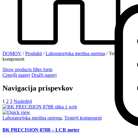
DOMOV
/
Produkti
/
Laboratorijska merilna oprema
/
Testerji
komponent
Show products filter form
Cenejši naprej
Dražji naprej
Navigacija prispevkov
1
2
3
Naslednji
Laboratorijska merilna oprema
,
Testerji komponent
BK PRECISION 878B – LCR meter