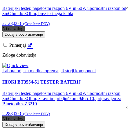
Baterijski tester, napetostni razpon 6V in 60V, upornostni razpon od
3mOhm do 3Ohm, brez testnega kabla
2.128,00
€
(Cena brez DDV)
Ni na zalogi
Dodaj v povpraševanje
Primerjaj
Zaloga dobavitelja
Laboratorijska merilna oprema
,
Testerji komponent
HIOKI BT3554-51 TESTER BATERIJ
Baterijski tester, napetostni razpon 6V in 60V, upornostni razpon
3mOhm do 3Ohm, z ravnim priključkom 9465-10, pripravljen za
Bluetooth z Z3210
2.288,00
€
(Cena brez DDV)
Ni na zalogi
Dodaj v povpraševanje