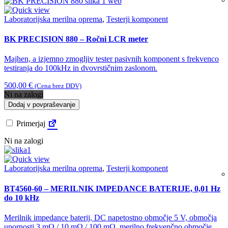
Laboratorijska merilna oprema
,
Testerji komponent
BK PRECISION 880 – Ročni LCR meter
Majhen, a izjemno zmogljiv tester pasivnih komponent s frekvenco
testiranja do 100kHz in dvovrstičnim zaslonom.
500,00
€
(Cena brez DDV)
Ni na zalogi
Dodaj v povpraševanje
Primerjaj
Ni na zalogi
Laboratorijska merilna oprema
,
Testerji komponent
BT4560-60 – MERILNIK IMPEDANCE BATERIJE, 0,01 Hz
do 10 kHz
Merilnik impedance baterij, DC napetostno območje 5 V, območja
upornosti 3 mΩ / 10 mΩ / 100 mΩ, merilno frekvenčno območje