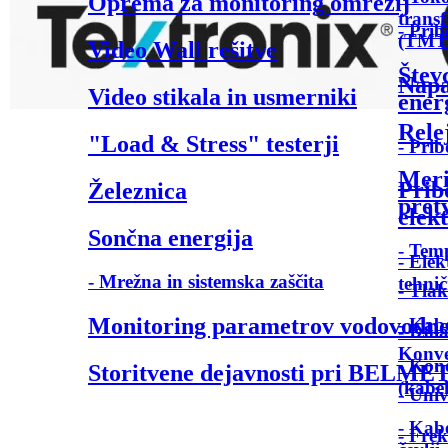
Oprema za monitoring omrežij
trans
- Prib
(TMT 
Video Wall rešitve
Štev
Napa
Video stikala in usmerniki
ener
Rele
"Load & Stress" testerji
- Prib
Meri
Prib
Železnica
pret
elekt
Sončna energija
- Tem
- Elek
- Mrežna in sistemska zaščita
tehnič
- Tlak
Monitoring parametrov vodovodn
- Kabe
- Izola
Konver
- Kon
Storitvene dejavnosti pri BELME
(kabe
- Univ
- Kabe
- Fre