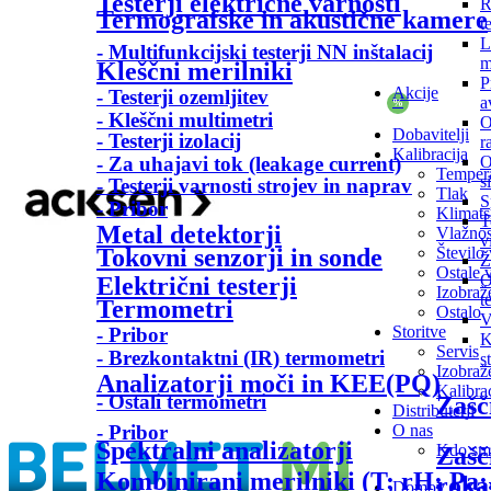
Testerji električne varnosti
R
Termografske in akustične kamere
t
L
- Multifunkcijski testerji NN inštalacij
m
Kleščni merilniki
P
Akcije
- Testerji ozemljitev
a
%
- Kleščni multimetri
O
Dobavitelji
- Testerji izolacij
r
Kalibracija
O
- Za uhajavi tok (leakage current)
Temper
s
- Testerji varnosti strojev in naprav
Tlak
S
- Pribor
Klimat
T
Metal detektorji
Vlažnos
v
Število 
Tokovni senzorji in sonde
Ž
Ostale v
O
Električni testerji
Izobraž
t
Termometri
Ostalo
V
Storitve
- Pribor
K
Servis
- Brezkontaktni (IR) termometri
s
Izobraž
Analizatorji moči in KEE(PQ)
Kalibra
- Ostali termometri
Zašč
Distributerji
O nas
- Pribor
Spektralni analizatorji
Kdo sm
Zašč
Kombinirani merilniki (T; rH; Pa;.
roka
Domov