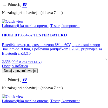
Primerjaj
Na zalogi pri dobavitelju (dobava 7 dni)
Laboratorijska merilna oprema
,
Testerji komponent
HIOKI BT3554-52 TESTER BATERIJ
Baterijski tester, napetostni razpon 6V in 60V, upornostni razpon
3mOhm do 3Ohm, s poševnim priključkom L2020, pripravljen za
Bluetooth z Z3210
2.358,00
€
(Cena brez DDV)
Dodaj v košarico
Dodaj v povpraševanje
Primerjaj
Na zalogi pri dobavitelju (dobava 7 dni)
Laboratorijska merilna oprema
,
Testerji komponent