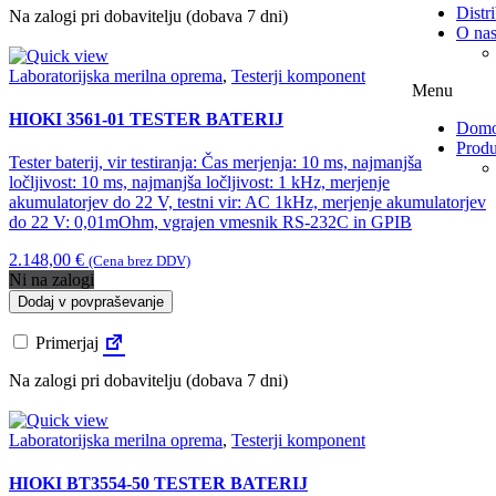
Distri
Na zalogi pri dobavitelju (dobava 7 dni)
O na
Laboratorijska merilna oprema
,
Testerji komponent
Menu
HIOKI 3561-01 TESTER BATERIJ
Dom
Produ
Tester baterij, vir testiranja: Čas merjenja: 10 ms, najmanjša
ločljivost: 10 ms, najmanjša ločljivost: 1 kHz, merjenje
akumulatorjev do 22 V, testni vir: AC 1kHz, merjenje akumulatorjev
do 22 V: 0,01mOhm, vgrajen vmesnik RS-232C in GPIB
2.148,00
€
(Cena brez DDV)
Ni na zalogi
Dodaj v povpraševanje
Primerjaj
Na zalogi pri dobavitelju (dobava 7 dni)
Laboratorijska merilna oprema
,
Testerji komponent
HIOKI BT3554-50 TESTER BATERIJ