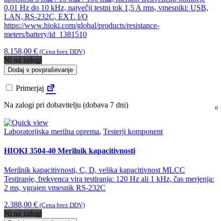
0,01 Hz do 10 kHz, največji testni tok 1,5 A rms, vmesniki: USB,
LAN, RS-232C, EXT. I/O
https://www.hioki.com/global/products/resistance-
meters/battery/id_1381510
8.158,00
€
(Cena brez DDV)
Ni na zalogi
Dodaj v povpraševanje
Primerjaj
Na zalogi pri dobavitelju (dobava 7 dni)
Laboratorijska merilna oprema
,
Testerji komponent
HIOKI 3504-40 Merilnik kapacitivnosti
Merilnik kapacitivnosti, C, D, velika kapacitivnost MLCC
Testiranje, frekvenca vira testiranja: 120 Hz ali 1 kHz, čas merjenja:
2 ms, vgrajen vmesnik RS-232C
2.388,00
€
(Cena brez DDV)
Ni na zalogi