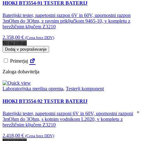
HIOKI BT3554-91 TESTER BATERIJ
Baterijski tester, napetostni razpon 6V in 60V, upornostni razpon
3mOhm do 3Ohm, z ravnim priključkom 9465-10, v kompletu z
brezžičnim ključem Z3210
2.358,00
€
(Cena brez DDV)
Ni na zalogi
Dodaj v povpraševanje
Primerjaj
Zaloga dobavitelja
Laboratorijska merilna oprema
,
Testerji komponent
HIOKI BT3554-92 TESTER BATERIJ
Baterijski tester, napetostni razponi 6V in 60V, upornostni razponi
3mOhm do 3Ohm, s kotnim vodnikom L2020, v kompletu z
brezžičnim ključem Z3210
2.418,00
€
(Cena brez DDV)