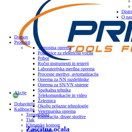
Distri
O na
Domov
Produkti
Varnostna oprema
Polnilnice za električna vozila
Pribor
Ročni instrumenti in testerji
Laboratorijska merilna oprema
Procesne meritve, avtomatizacija
Oprema za NN razdelilnike
Oprema za SN/VN sisteme
Spajkalna tehnika
Akcije
Telekomunikacije in video
%
Železnica
Dobavitelji
Okolju prijazne tehnologije
Kalibracija
Veterinarska oprema
Temperatura
Kalibracija, druge storitve
Tlak
Klimatske komore
Zaščitna očala
Vlažnost zraka