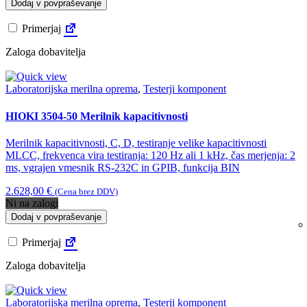
Dodaj v povpraševanje
Primerjaj
Zaloga dobavitelja
Laboratorijska merilna oprema
,
Testerji komponent
HIOKI 3504-50 Merilnik kapacitivnosti
Merilnik kapacitivnosti, C, D, testiranje velike kapacitivnosti
MLCC, frekvenca vira testiranja: 120 Hz ali 1 kHz, čas merjenja: 2
ms, vgrajen vmesnik RS-232C in GPIB, funkcija BIN
2.628,00
€
(Cena brez DDV)
Ni na zalogi
Dodaj v povpraševanje
Primerjaj
Zaloga dobavitelja
Laboratorijska merilna oprema
,
Testerji komponent