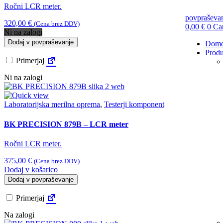
Ročni LCR meter.
povpraševa
320,00
€
(Cena brez DDV)
0,00
€
0
Ca
Ni na zalogi
Dodaj v povpraševanje
Dom
Produ
Primerjaj
Ni na zalogi
Laboratorijska merilna oprema
,
Testerji komponent
BK PRECISION 879B – LCR meter
Ročni LCR meter.
375,00
€
(Cena brez DDV)
Dodaj v košarico
Dodaj v povpraševanje
Primerjaj
Na zalogi