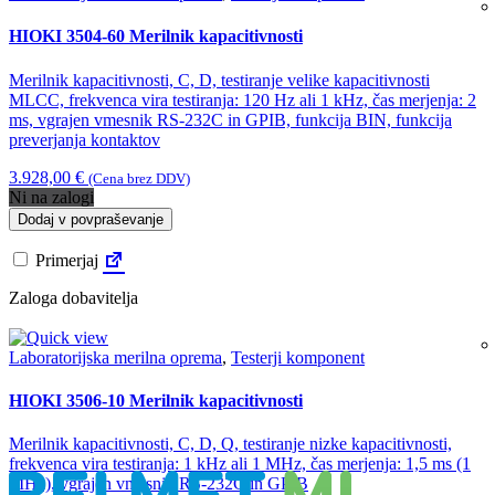
HIOKI 3504-60 Merilnik kapacitivnosti
Merilnik kapacitivnosti, C, D, testiranje velike kapacitivnosti
MLCC, frekvenca vira testiranja: 120 Hz ali 1 kHz, čas merjenja: 2
ms, vgrajen vmesnik RS-232C in GPIB, funkcija BIN, funkcija
preverjanja kontaktov
3.928,00
€
(Cena brez DDV)
Ni na zalogi
Dodaj v povpraševanje
Primerjaj
Zaloga dobavitelja
Laboratorijska merilna oprema
,
Testerji komponent
HIOKI 3506-10 Merilnik kapacitivnosti
Merilnik kapacitivnosti, C, D, Q, testiranje nizke kapacitivnosti,
frekvenca vira testiranja: 1 kHz ali 1 MHz, čas merjenja: 1,5 ms (1
MHz), vgrajen vmesnik RS-232C in GPIB