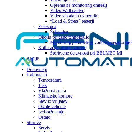
Oprema za monitoring omrežij
Video Wall rešitve
Video stikala in usmerniki
“Load & Stress” testerji
Železnica
Železnica
Okolju prijazne tehnologije
Monitoring parametrov vodovodnega omrež
Kalibracija, druge storitve
Storitvene dejavnosti pri BELMET MI
Akcije
%
Dobavitelji
Kalibracija
Temperatura
Tlak
Vlažnost zraka
Klimatske komore
Število vrtljajev
Ostale veličine
Izobraževanje
Ostalo
Storitve
Servis