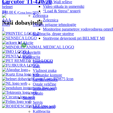
Circutor TI-420-70
Video Wall rešitve
Video stikala in usmerniki
“Load & Stress” testerji
248,00
€
(Cena brez DDV)
Železnica
Železnica
Naši dobavitelji
Okolju prijazne tehnologije
Monitoring parametrov vodovodnega omrež
Kalibracija, druge storitve
Storitvene dejavnosti pri BELMET MI
Akcije
%
Dobavitelji
Kalibracija
Temperatura
Tlak
Vlažnost zraka
Klimatske komore
Število vrtljajev
Ostale veličine
Izobraževanje
Ostalo
Storitve
Servis
Izobraževanje
Kalibracija