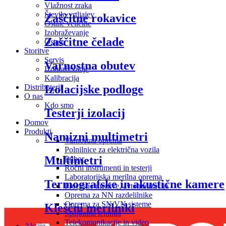
Vlažnost zraka
Število vrtljajev
Zaščitne rokavice
Ostale veličine
Izobraževanje
Zaščitne čelade
Ostalo
Storitve
Servis
Varnostna obutev
Izobraževanje
Kalibracija
Distributerji
Izolacijske podloge
O nas
Kdo smo
Testerji izolacij
Domov
Produkti
Namizni multimetri
Varnostna oprema
Polnilnice za električna vozila
Multimetri
Pribor
Ročni instrumenti in testerji
Laboratorijska merilna oprema
Termografske in akustične kamere
Procesne meritve, avtomatizacija
Oprema za NN razdelilnike
Oprema za SN/VN sisteme
Kleščni merilniki
Spajkalna tehnika
Telekomunikacije in video
Akcije