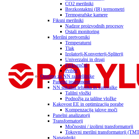
CO2 merilniki
Brezkontaktni (IR) termometri
Termografske kamere
Fiksni merilniki
Nadzor proizvodnih procesov
Ostali monitoring
Merilni pretvorniki
Temperaturni
Tlak
Izolatorji-Konverterji-Spliterji
Univerzalni in drugi
Frekvenčni
Pribor
Oprema za NN razdelilnike
Panelni instrumenti
NN stikalna tehnika in varovalke
Talilni vložki
Podnožja za talilne vložke
Kakovost EE in optimizacija porabe
Kompenzacija jalove moči
Panelni analizatorji
Transformatorji
Močnostni / izolirni transformatorji
Tokovni merilni transformatorji (TMT
Napajalniki