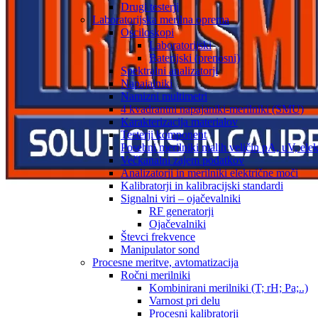
Drugi testerji
Laboratorijska merilna oprema
Osciloskopi
Laboratorijski
Baterijski (prenosni)
Spektralni analizatorji
Napajalniki
Namizni multimetri
4 kvadrantni napajaniki-merilniki (SMU)
Karakterizacija materialov
Testerji komponent
Posebni merilniki malih veličin pA, uV, ele
Večkanalni zajem podatkov
Analizatorji in merilniki električne moči
Kalibratorji in kalibracijski standardi
Signalni viri – ojačevalniki
RF generatorji
Ojačevalniki
Števci frekvence
Manipulator sond
Procesne meritve, avtomatizacija
Ročni merilniki
Kombinirani merilniki (T; rH; Pa;..)
Varnost pri delu
Procesni kalibratorji