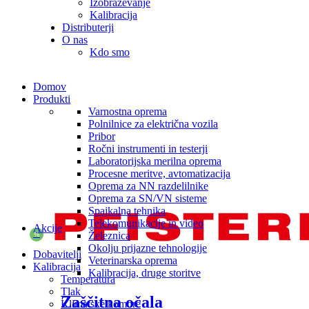
Izobraževanje
Kalibracija
Distributerji
O nas
Kdo smo
Domov
Produkti
Varnostna oprema
Polnilnice za električna vozila
Pribor
Ročni instrumenti in testerji
Laboratorijska merilna oprema
Procesne meritve, avtomatizacija
Oprema za NN razdelilnike
Oprema za SN/VN sisteme
Spajkalna tehnika
Telekomunikacije in video
Akcije
Železnica
%
Okolju prijazne tehnologije
Dobavitelji
Veterinarska oprema
Kalibracija
Kalibracija, druge storitve
Temperatura
Tlak
Zaščitna očala
Klimatske komore