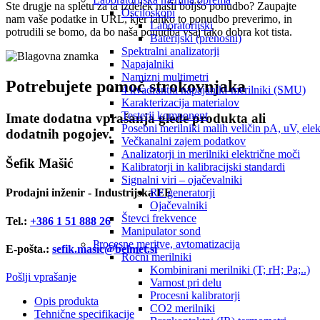
Ste drugje na spletu za ta izdelek našli boljšo ponudbo? Zaupajte
Osciloskopi
nam vaše podatke in URL, kjer lahko to ponudbo preverimo, in
Laboratorijski
potrudili se bomo, da bo naša ponudba vsaj tako dobra kot tista.
Baterijski (prenosni)
Spektralni analizatorji
Napajalniki
Namizni multimetri
Potrebujete pomoč strokovnjaka
4 kvadrantni napajaniki-merilniki (SMU)
Karakterizacija materialov
Testerji komponent
Imate dodatna vprašanja glede produkta ali
Posebni merilniki malih veličin pA, uV, ele
dodatnih pogojev.
Večkanalni zajem podatkov
Analizatorji in merilniki električne moči
Šefik Mašić
Kalibratorji in kalibracijski standardi
Signalni viri – ojačevalniki
RF generatorji
Prodajni inženir - Industrijska EE
Ojačevalniki
Števci frekvence
Tel.:
+386 1 51 888 26
Manipulator sond
Procesne meritve, avtomatizacija
E-pošta.:
sefik.masic@belmet.si
Ročni merilniki
Kombinirani merilniki (T; rH; Pa;..)
Pošlji vprašanje
Varnost pri delu
Procesni kalibratorji
Opis produkta
CO2 merilniki
Tehnične specifikacije