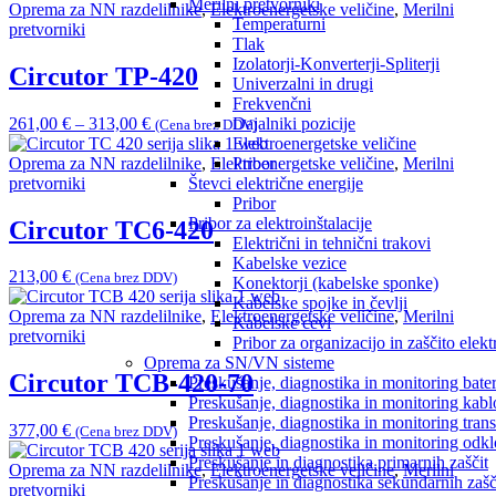
Merilni pretvorniki
Oprema za NN razdelilnike
,
Elektroenergetske veličine
,
Merilni
Temperaturni
pretvorniki
Tlak
Izolatorji-Konverterji-Spliterji
Circutor TP-420
Univerzalni in drugi
Frekvenčni
Dajalniki pozicije
261,00
€
–
313,00
€
(Cena brez DDV)
Elektroenergetske veličine
Pribor
Oprema za NN razdelilnike
,
Elektroenergetske veličine
,
Merilni
Števci električne energije
pretvorniki
Pribor
Pribor za elektroinštalacije
Circutor TC6-420
Električni in tehnični trakovi
Kabelske vezice
213,00
€
(Cena brez DDV)
Konektorji (kabelske sponke)
Kabelske spojke in čevlji
Oprema za NN razdelilnike
,
Elektroenergetske veličine
,
Merilni
Kabelske cevi
pretvorniki
Pribor za organizacijo in zaščito elek
Oprema za SN/VN sisteme
Circutor TCB-420-70
Preskušanje, diagnostika in monitoring bater
Preskušanje, diagnostika in monitoring kab
Preskušanje, diagnostika in monitoring tran
377,00
€
(Cena brez DDV)
Preskušanje, diagnostika in monitoring odk
Preskušanje in diagnostika primarnih zaščit
Oprema za NN razdelilnike
,
Elektroenergetske veličine
,
Merilni
Preskušanje in diagnostika sekundarnih zašči
pretvorniki