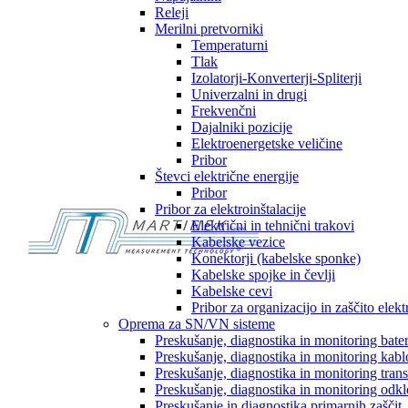
Releji
Merilni pretvorniki
Temperaturni
Tlak
Izolatorji-Konverterji-Spliterji
Univerzalni in drugi
Frekvenčni
Dajalniki pozicije
Elektroenergetske veličine
Pribor
Števci električne energije
Pribor
Pribor za elektroinštalacije
Električni in tehnični trakovi
Kabelske vezice
Konektorji (kabelske sponke)
Kabelske spojke in čevlji
Kabelske cevi
Pribor za organizacijo in zaščito elek
Oprema za SN/VN sisteme
Preskušanje, diagnostika in monitoring bater
Preskušanje, diagnostika in monitoring kab
Preskušanje, diagnostika in monitoring tran
Preskušanje, diagnostika in monitoring odk
Preskušanje in diagnostika primarnih zaščit