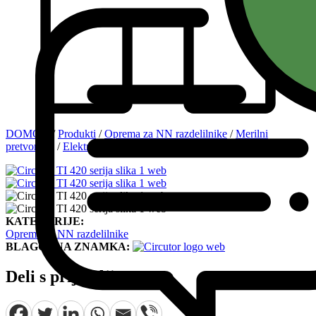
DOMOV
/
Produkti
/
Oprema za NN razdelilnike
/
Merilni
pretvorniki
/
Elektroenergetske veličine
/
Circutor TI-420-35
KATEGORIJE:
Oprema za NN razdelilnike
BLAGOVNA ZNAMKA:
Deli s prijatelji