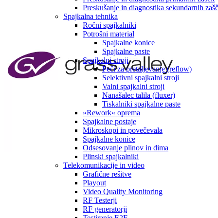
Preskušanje in diagnostika sekundarnih zašči
Spajkalna tehnika
Ročni spajkalniki
Potrošni material
Spajkalne konice
Spajkalne paste
Spajkalni stroji
Peči za pretaljevanje (reflow)
Selektivni spajkalni stroji
Valni spajkalni stroji
Nanašalec talila (fluxer)
Tiskalniki spajkalne paste
»Rework« oprema
Spajkalne postaje
Mikroskopi in povečevala
Spajkalne konice
Odsesovanje plinov in dima
Plinski spajkalniki
Telekomunikacije in video
Grafične rešitve
Playout
Video Quality Monitoring
RF Testerji
RF generatorji
Testiranje E2E