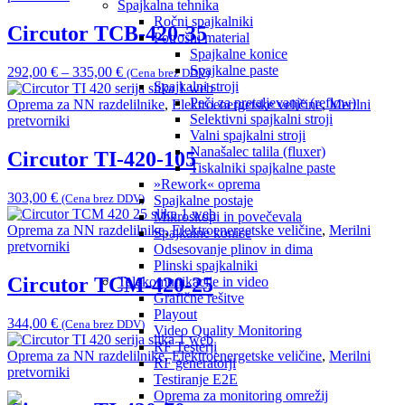
Spajkalna tehnika
Ročni spajkalniki
Circutor TCB-420-35
Potrošni material
Spajkalne konice
Spajkalne paste
292,00
€
–
335,00
€
(Cena brez DDV)
Spajkalni stroji
Peči za pretaljevanje (reflow)
Oprema za NN razdelilnike
,
Elektroenergetske veličine
,
Merilni
Selektivni spajkalni stroji
pretvorniki
Valni spajkalni stroji
Nanašalec talila (fluxer)
Circutor TI-420-105
Tiskalniki spajkalne paste
»Rework« oprema
303,00
€
(Cena brez DDV)
Spajkalne postaje
Mikroskopi in povečevala
Oprema za NN razdelilnike
,
Elektroenergetske veličine
,
Merilni
Spajkalne konice
pretvorniki
Odsesovanje plinov in dima
Plinski spajkalniki
Circutor TCM-420-25
Telekomunikacije in video
Grafične rešitve
Playout
344,00
€
(Cena brez DDV)
Video Quality Monitoring
RF Testerji
Oprema za NN razdelilnike
,
Elektroenergetske veličine
,
Merilni
RF generatorji
pretvorniki
Testiranje E2E
Oprema za monitoring omrežij