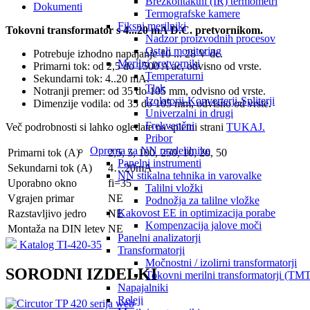
Brezkontaktni (IR) termometri
Dokumenti
Termografske kamere
Fiksni merilniki
Tokovni transformator s 4...20 mA D.C. pretvornikom.
Nadzor proizvodnih procesov
Ostali monitoring
Potrebuje izhodno napajanje 10 ... 28 V dc.
Merilni pretvorniki
Primarni tok: od 2,5 do 1500 A ac, odvisno od vrste.
Temperaturni
Sekundarni tok: 4..20 mA.
Tlak
Notranji premer: od 35 do 105 mm, odvisno od vrste.
Izolatorji-Konverterji-Spliterji
Dimenzije vodila: od 35 do 105 mm, odvisno od vrste.
Univerzalni in drugi
Frekvenčni
Več podrobnosti si lahko ogledate na spletni strani
TUKAJ.
Pribor
Oprema za NN razdelilnike
Primarni tok (A)
2,5, 5, 100, 250, 10, 20, 50
Panelni instrumenti
Sekundarni tok (A)
4…20mA
NN stikalna tehnika in varovalke
Uporabno okno
fi=35
Talilni vložki
Vgrajen primar
NE
Podnožja za talilne vložke
Kakovost EE in optimizacija porabe
Razstavljivo jedro
NE
Kompenzacija jalove moči
Montaža na DIN letev
NE
Panelni analizatorji
Katalog TI-420-35
Transformatorji
Močnostni / izolirni transformatorji
SORODNI IZDELKI
Tokovni merilni transformatorji (TMT
Napajalniki
Releji