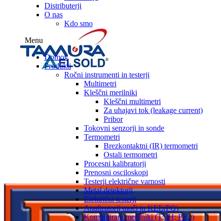
Distributerji
O nas
Kdo smo
Menu
Domov
Produkti
Ročni instrumenti in testerji
Multimetri
Kleščni merilniki
Kleščni multimetri
Za uhajavi tok (leakage current)
Pribor
Tokovni senzorji in sonde
Termometri
Brezkontaktni (IR) termometri
Ostali termometri
Procesni kalibratorji
Prenosni osciloskopi
Testerji električne varnosti
Metal detektorji
Električni testerji
Analizatorji moči in KEE(PQ)
Kombinirani merilniki (T; rH; Pa;..)