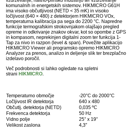
vzdrževanje, naftno-plinsko industrijo ter vzdrževanje
komunalnih in energetskih sistemov. HIKMICRO G61H
ima visoko občutljivost (NETD < 35 mK) in visoko
ločljivost (640 × 480) z detektorjem HIKMICRO VOx,
temperaturna kalibracija pa sega do 2200 °C. Napredne
funkcije termografskim strokovnjakom olajšajo pregled
opreme in odkrivanje znakov okvar, kot so opombe z GPS
in kompasom, neprekinjen digitalni zoom ter funkcija 1-
Tap za nivo in razpon (level & span). Povežite aplikacijo
HIKMICRO Viewer ali programsko opremo HIKMICRO
Analyzer za prenos, analizo in deljenje slik ter brezplačno
izdelavo poročil.
Več podrobnosti si lahko ogledate na spletni
strani
HIKMICRO
.
Temperaturno območje
-20°C do 2000°C
Ločljivost IR detektorja
640 x 480
Občutlj. detektorja (NETD)
0,035 ºC
Frekvenca detektorja
50 Hz
Vidno polje
25° x 19°
Velikost zaslona
4,3″