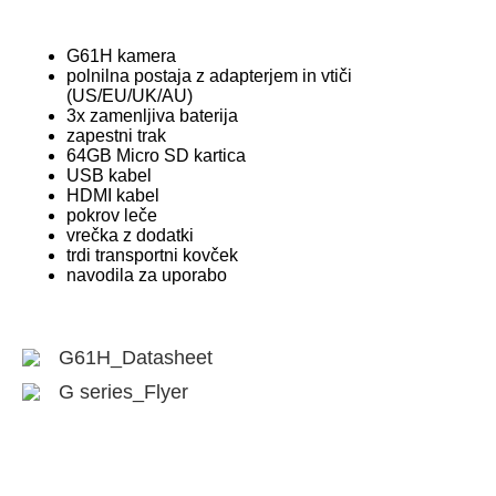
G61H kamera
polnilna postaja z adapterjem in vtiči
(US/EU/UK/AU)
3x zamenljiva baterija
zapestni trak
64GB Micro SD kartica
USB kabel
HDMI kabel
pokrov leče
vrečka z dodatki
trdi transportni kovček
navodila za uporabo
G61H_Datasheet
G series_Flyer