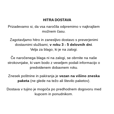
HITRA DOSTAVA
Prizadevamo si, da vsa naročila odpremimo v najkrajšem
možnem času.
Zagotavljamo hitro in zanesljivo dostavo s preverjenimi
dostavnimi službami,
v roku 3 - 5 delovnih dni
.
Velja za blago, ki je na zalogi.
Če naročenega blaga ni na zalogi, se obrnite na naše
strokovnjake, ki vam bodo z veseljem podali informacijo o
predvidenem dobavnem roku.
Znesek poštnine in pakiranja je
vezan na višino zneska
paketa
(ne glede na težo ali število paketov).
Dostava v tujino je mogoča po predhodnem dogovoru med
kupcem in ponudnikom.