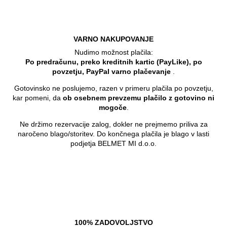
VARNO NAKUPOVANJE
Nudimo možnost plačila:
Po predračunu, preko kreditnih kartic (PayLike), po
povzetju, PayPal varno plačevanje
.
Gotovinsko ne poslujemo, razen v primeru plačila po povzetju,
kar pomeni, da
ob osebnem prevzemu plačilo z gotovino ni
mogoče
.
Ne držimo rezervacije zalog, dokler ne prejmemo priliva za
naročeno blago/storitev. Do končnega plačila je blago v lasti
podjetja BELMET MI d.o.o.
100% ZADOVOLJSTVO