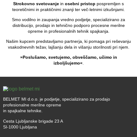
Strokovno svetovanje
in
osebni pristop
pospremljen s
teoretičnimi in praktičnimi znanji ter več-letnimi izkušnjami.
Smo vodilno in zaupanja vredno podjetje, specializirano za
distribucijo, prodajo in tehnično podporo procesne merilne
opreme in profesionalnih tehnik spajkanja.
Našim kupcem predstavljamo partnerja, ki pomaga pri reševanju
vsakodnevnih težav, lajšanju dela in višanju storilnosti pri njem.
»Poslušamo, svetujemo, obveščamo, učimo in
izboljšujemo«
.
BELMET MI d.o.o. je podjetje, specializirano za prodajo
profesionalne merilne opreme
in spajkalne tehnike.
Cesta Ljubljanske brigade 23 A
SI-1000 Ljubljana