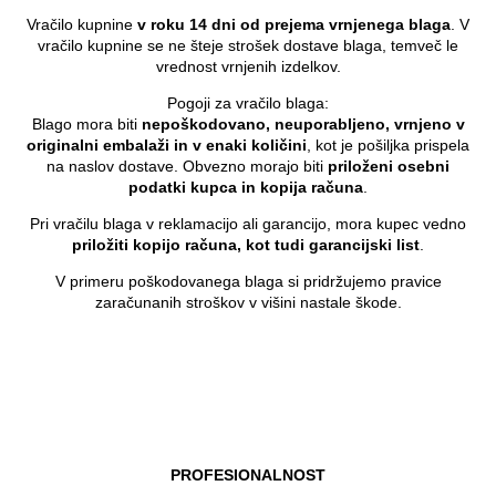
Vračilo kupnine
v roku 14 dni od prejema vrnjenega blaga
. V
vračilo kupnine se ne šteje strošek dostave blaga, temveč le
vrednost vrnjenih izdelkov.
Pogoji za vračilo blaga:
Blago mora biti
nepoškodovano, neuporabljeno, vrnjeno v
originalni embalaži in v enaki količini
, kot je pošiljka prispela
na naslov dostave. Obvezno morajo biti
priloženi osebni
podatki kupca in kopija računa
.
Pri vračilu blaga v reklamacijo ali garancijo, mora kupec vedno
priložiti kopijo računa, kot tudi garancijski list
.
V primeru poškodovanega blaga si pridržujemo pravice
zaračunanih stroškov v višini nastale škode.
PROFESIONALNOST