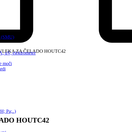
ki (SMU)
EVLEKA ZA ČELADO HOUTC42
pA, uV, elektrometer
ne moči
ardi
H; Pa;..)
LADO HOUTC42