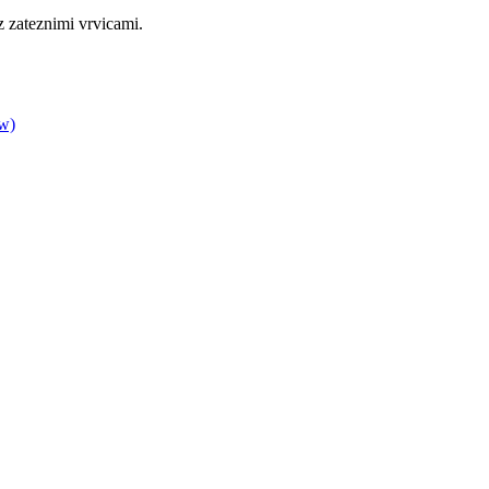
 z zateznimi vrvicami.
ow)