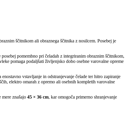
braznim ščitnikom ali obraznega ščitnika z nosilcem. Posebej je
je posebej pomembno pri čeladah z integriranim obraznim ščitnikom,
 prevleke pomaga podaljšati življenjsko dobo osebne varovalne opreme
enostavno vstavljanje in odstranjevanje čelade ter hitro zapiranje
iščih, elektro omarah z opremo ali osebnih kompletih varovalne
e mere znašajo
45 × 36 cm
, kar omogoča primerno shranjevanje