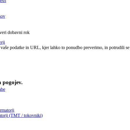
etri
sov
veri dobavni rok
rji
 vaše podatke in URL, kjer lahko to ponudbo preverimo, in potrudili se
h pogojev.
abe
ormatorji
torji (TMT / tokovniki)