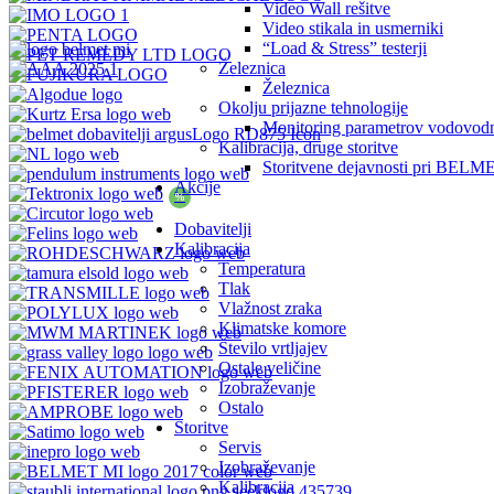
Video Wall rešitve
Video stikala in usmerniki
“Load & Stress” testerji
Železnica
Železnica
Okolju prijazne tehnologije
Monitoring parametrov vodovod
Kalibracija, druge storitve
Storitvene dejavnosti pri BELM
Akcije
%
Dobavitelji
Kalibracija
Temperatura
Tlak
Vlažnost zraka
Klimatske komore
Število vrtljajev
Ostale veličine
Izobraževanje
Ostalo
Storitve
Servis
Izobraževanje
Kalibracija