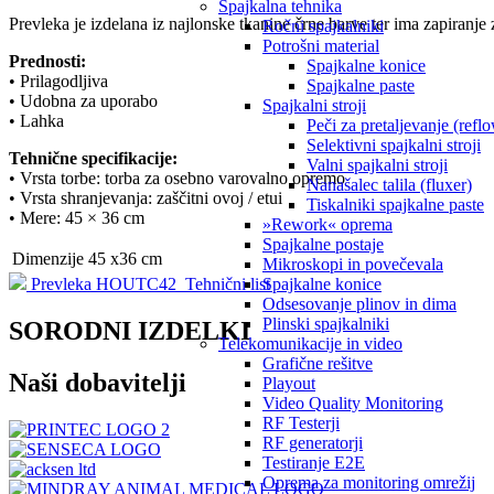
Spajkalna tehnika
Prevleka je izdelana iz najlonske tkanine črne barve ter ima zapiranje
Ročni spajkalniki
Potrošni material
Prednosti:
Spajkalne konice
• Prilagodljiva
Spajkalne paste
• Udobna za uporabo
Spajkalni stroji
• Lahka
Peči za pretaljevanje (refl
Selektivni spajkalni stroji
Tehnične specifikacije:
Valni spajkalni stroji
• Vrsta torbe: torba za osebno varovalno opremo
Nanašalec talila (fluxer)
• Vrsta shranjevanja: zaščitni ovoj / etui
Tiskalniki spajkalne paste
• Mere: 45 × 36 cm
»Rework« oprema
Spajkalne postaje
Dimenzije
45 x36 cm
Mikroskopi in povečevala
Spajkalne konice
Prevleka HOUTC42_Tehnični list
Odsesovanje plinov in dima
Plinski spajkalniki
SORODNI IZDELKI
Telekomunikacije in video
Grafične rešitve
Naši dobavitelji
Playout
Video Quality Monitoring
RF Testerji
RF generatorji
Testiranje E2E
Oprema za monitoring omrežij