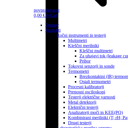
povpraševanje
0,00
€
0
Cart
Domov
Produkti
Ročni instrumenti in testerji
Multimetri
Kleščni merilniki
Kleščni multimetri
Za uhajavi tok (leakage cur
Pribor
Tokovni senzorji in sonde
Termometri
Brezkontaktni (IR) termom
Ostali termometri
Procesni kalibratorji
Prenosni osciloskopi
Testerji električne varnosti
Metal detektorji
Električni testerji
Analizatorji moči in KEE(PQ)
Kombinirani merilniki (T; rH; Pa;
Drugi testerji
Laboratorijska merilna oprema