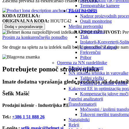
Brezkontaktni (IR) termom
Zaščitna prevleka za električarsko čelado E-SHARK
Termografske kamere
CELOTNI OPIS
Fiksni merilniki
KODA IZDELKA:
Nadzor proizvodnih proce
ORIGINALNA KODA:
HOUTC42
Ostali monitoring
Merilni pretvorniki
Dodaj v povpraševanje
Temperaturni
RAZPOLOŽLJIVOST:
Pre
Tlak
Prosim za konkurenčnejšo ponudbo
Izolatorji-Konverterji-Splite
Univerzalni in drugi
Ste drugje na spletu za ta izdelek našli boljšo ponudbo? Zaupajte nam
Frekvenčni
Pribor
Oprema za NN razdelilnike
Potrebujete pomoč strokovnjaka
Panelni instrumenti
NN stikalna tehnika in varovalke
Talilni vložki
Imate dodatna vprašanja glede produkta ali dodatni
Podnožja za talilne vložke
Kakovost EE in optimizacija por
Šefik Mašić
Kompenzacija jalove moči
Panelni analizatorji
Transformatorji
Prodajni inženir - Industrijska EE
Močnostni / izolirni transf
Tokovni merilni transforma
Tel.:
+386 1 51 888 26
Napajalniki
Releji
E-pošta.:
sefik.masic@belmet.si