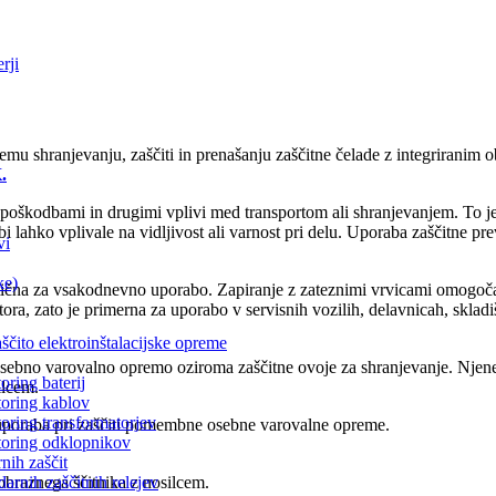
rji
mu shranjevanju, zaščiti in prenašanju zaščitne čelade z integriranim o
.
 poškodbami in drugimi vplivi med transportom ali shranjevanjem. To 
i bi lahko vplivale na vidljivost ali varnost pri delu. Uporaba zaščitne
vi
ke)
raktična za vsakodnevno uporabo. Zapiranje z zateznimi vrvicami omogoča 
ora, zato je primerna za uporabo v servisnih vozilih, delavnicah, sklad
aščito elektroinštalacijske opreme
ebno varovalno opremo oziroma zaščitne ovoje za shranjevanje. Njen
oring baterij
lcem.
toring kablov
toring transformatorjev
a uporaba pri zaščiti pomembne osebne varovalne opreme.
toring odklopnikov
nih zaščit
arnih zaščitnih relejev
 obraznega ščitnika z nosilcem.