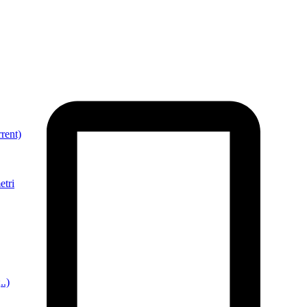
rent)
etri
..)