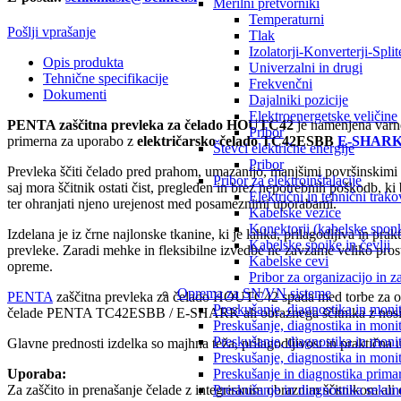
Merilni pretvorniki
Temperaturni
Pošlji vprašanje
Tlak
Izolatorji-Konverterji-Splite
Opis produkta
Univerzalni in drugi
Tehnične specifikacije
Frekvenčni
Dokumenti
Dajalniki pozicije
Elektroenergetske veličine
PENTA zaščitna prevleka za čelado HOUTC42
je namenjena varne
Pribor
primerna za uporabo z
električarsko čelado TC42ESBB
E-SHARK
Števci električne energije
Pribor
Prevleka ščiti čelado pred prahom, umazanijo, manjšimi površinskimi
Pribor za elektroinštalacije
saj mora ščitnik ostati čist, pregleden in brez nepotrebnih poškodb, k
Električni in tehnični trako
ter ohranjati njeno urejenost med posameznimi uporabami.
Kabelske vezice
Konektorji (kabelske spon
Izdelana je iz črne najlonske tkanine, ki je lahka, prilagodljiva in p
Kabelske spojke in čevlji
prevleke. Zaradi mehke in fleksibilne izvedbe ne zavzame veliko prost
Kabelske cevi
opreme.
Pribor za organizacijo in z
Oprema za SN/VN sisteme
PENTA
zaščitna prevleka za čelado HOUTC42 spada med torbe za os
Preskušanje, diagnostika in monit
čelade PENTA TC42ESBB / E-SHARK ali obraznega ščitnika z nosi
Preskušanje, diagnostika in moni
Preskušanje, diagnostika in moni
Glavne prednosti izdelka so majhna teža, prilagodljivost in praktičn
Preskušanje, diagnostika in moni
Preskušanje in diagnostika primar
Uporaba:
Preskušanje in diagnostika sekund
Za zaščito in prenašanje čelade z integriranim obraznim ščitnikom ali