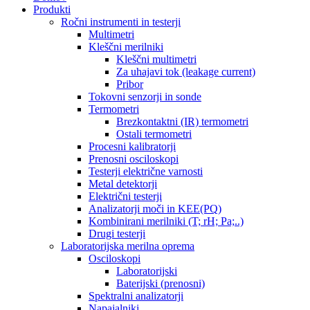
Produkti
Ročni instrumenti in testerji
Multimetri
Kleščni merilniki
Kleščni multimetri
Za uhajavi tok (leakage current)
Pribor
Tokovni senzorji in sonde
Termometri
Brezkontaktni (IR) termometri
Ostali termometri
Procesni kalibratorji
Prenosni osciloskopi
Testerji električne varnosti
Metal detektorji
Električni testerji
Analizatorji moči in KEE(PQ)
Kombinirani merilniki (T; rH; Pa;..)
Drugi testerji
Laboratorijska merilna oprema
Osciloskopi
Laboratorijski
Baterijski (prenosni)
Spektralni analizatorji
Napajalniki