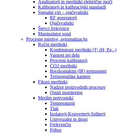
Analizatorji in merilniki električne moči
Kalibratorji in kalibracijski standardi
Signalni viri – ojačevalniki
RF generatorji
Ojačevalniki
Števci frekvence
Manipulator sond
Procesne meritve, avtomatizacija
Ročni merilniki
Kombinirani merilniki (T; rH; Pa;..)
Varnost pri delu
Procesni kalibratorji
CO2 merilniki
Brezkontaktni (IR) termometri
Termografske kamere
Fiksni merilniki
Nadzor proizvodnih procesov
Ostali monitoring
Merilni pretvorniki
Temperaturni
Tlak
Izolatorji-Konverterji-Spliterji
Univerzalni in drugi
Frekvenčni
Pribor