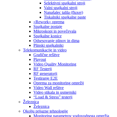
Selektivni spajkalni stroji
Valni spajkalni stroji
Nanašalec talila (fluxer)
Tiskalniki spajkalne paste
»Rework« oprema
Spajkalne postaje
Mikroskopi in povečevala
Spajkalne konice
Odsesovanje plinov in dima
Plinski spajkalniki
Telekomunikacije in video
Grafične rešitve
Playout
Video Quality Monitoring
RF Testerji
RF generatorji
Testiranje E2E
Oprema za monitoring omrežij
Video Wall rešitve
Video stikala in usmerniki
“Load & Stress” testerji
Železnica
Železnica
Okolju prijazne tehnologije
Monitoring parametrov vodovodnega omrežja