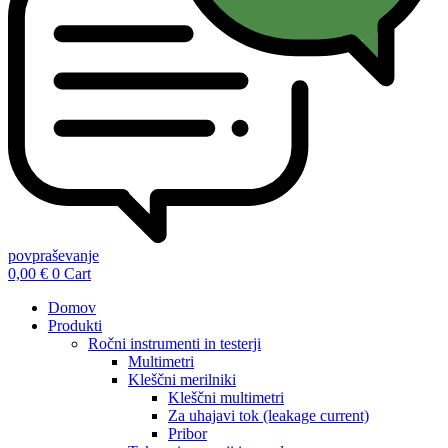
povpraševanje
0,00
€
0
Cart
Domov
Produkti
Ročni instrumenti in testerji
Multimetri
Kleščni merilniki
Kleščni multimetri
Za uhajavi tok (leakage current)
Pribor