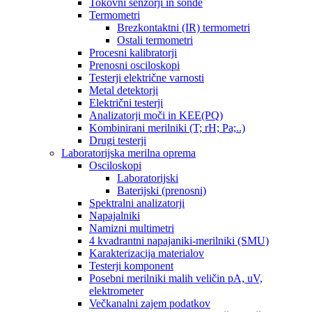
Tokovni senzorji in sonde
Termometri
Brezkontaktni (IR) termometri
Ostali termometri
Procesni kalibratorji
Prenosni osciloskopi
Testerji električne varnosti
Metal detektorji
Električni testerji
Analizatorji moči in KEE(PQ)
Kombinirani merilniki (T; rH; Pa;..)
Drugi testerji
Laboratorijska merilna oprema
Osciloskopi
Laboratorijski
Baterijski (prenosni)
Spektralni analizatorji
Napajalniki
Namizni multimetri
4 kvadrantni napajaniki-merilniki (SMU)
Karakterizacija materialov
Testerji komponent
Posebni merilniki malih veličin pA, uV,
elektrometer
Večkanalni zajem podatkov