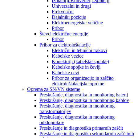
Izolatorji-Konverterji-Spliterji
Univerzalni in drugi
Frekvenčni
Dajalniki pozicije
Elektroenergetske veličine
Pribor
Števci električne energije
Pribor
Pribor za elektroinštalacije
Električni in tehnični trakovi
Kabelske vezice
Konektorji (kabelske sponke)
Kabelske spojke in čevlji
Kabelske cevi
Pribor za organizacijo in zaščito
elektroinštalacijske opreme
Oprema za SN/VN sisteme
Preskušanje, diagnostika in monitoring baterij
Preskušanje, diagnostika in monitoring kablov
Preskušanje, diagnostika in monitoring
transformatorjev
Preskušanje, diagnostika in monitoring
odklopnikov
Preskušanje in diagnostika primarnih zaščit
Preskušanje in diagnostika sekundarnih zaščitnih