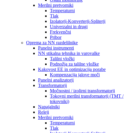
Merilni pretvorniki
Temperaturni
Tlak
Izolatorji-Konverterji-Spliterji
Univerzalni in drugi
Frekvenčni
Pribor
Oprema za NN razdelilnike
Panelni instrumenti
NN stikalna tehnika in varovalke
Talilni vložki
Podnožja za talilne vložke
Kakovost EE in optimizacija porabe
Kompenzacija jalove moči
Panelni analizatorji
Transformatorji
Močnostni / izolirni transformatorji
Tokovni merilni transformatorji (TMT /
tokovniki)
Napajalniki
Releji
Merilni pretvorniki
Temperaturni
Tlak