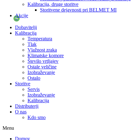
Kalibracija, druge storitve
Storitvene dejavnosti pri BELMET MI
Akcije
%
Dobavitelji
Kalibracija
Temperatura
Tlak
Vlažnost zraka
Klimatske komore
Število vrtljajev
Ostale veličine
Izobraževanje
Ostalo
Storitve
Servis
Izobraževanje
Kalibracija
Distributerji
O nas
Kdo smo
Menu
Domov