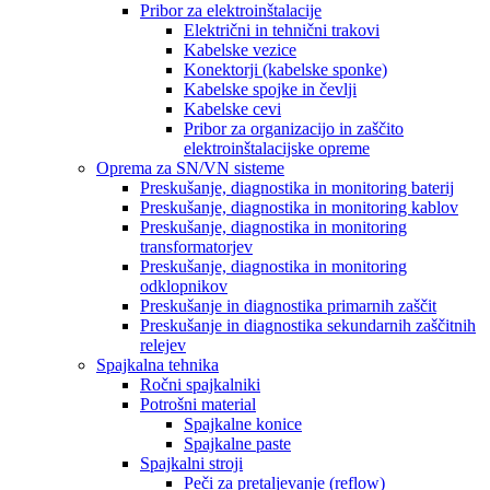
Pribor za elektroinštalacije
Električni in tehnični trakovi
Kabelske vezice
Konektorji (kabelske sponke)
Kabelske spojke in čevlji
Kabelske cevi
Pribor za organizacijo in zaščito
elektroinštalacijske opreme
Oprema za SN/VN sisteme
Preskušanje, diagnostika in monitoring baterij
Preskušanje, diagnostika in monitoring kablov
Preskušanje, diagnostika in monitoring
transformatorjev
Preskušanje, diagnostika in monitoring
odklopnikov
Preskušanje in diagnostika primarnih zaščit
Preskušanje in diagnostika sekundarnih zaščitnih
relejev
Spajkalna tehnika
Ročni spajkalniki
Potrošni material
Spajkalne konice
Spajkalne paste
Spajkalni stroji
Peči za pretaljevanje (reflow)