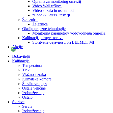
Oprema za monitoring omrežij
Video Wall rešitve
Video stikala in usmerniki
“Load & Stress” testerji
Železnica
Železnica
Okolju prijazne tehnologije
Monitoring parametrov vodovodnega omrežja
Kalibracija, druge storitve
Storitvene dejavnosti pri BELMET MI
Akcije
%
Dobavitelji
Kalibracija
Temperatura
Tlak
Vlažnost zraka
Klimatske komore
Število vrtljajev
Ostale veličine
Izobraževanje
Ostalo
Storitve
Servis
Izobraževanje