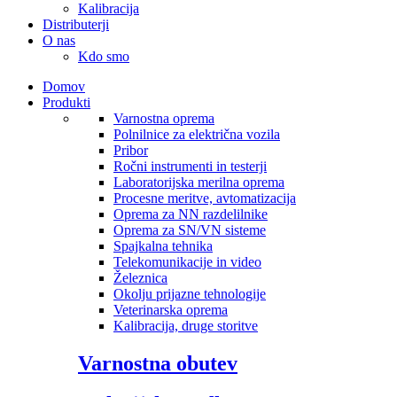
Kalibracija
Distributerji
O nas
Kdo smo
Domov
Produkti
Varnostna oprema
Polnilnice za električna vozila
Pribor
Ročni instrumenti in testerji
Laboratorijska merilna oprema
Procesne meritve, avtomatizacija
Oprema za NN razdelilnike
Oprema za SN/VN sisteme
Spajkalna tehnika
Telekomunikacije in video
Železnica
Okolju prijazne tehnologije
Veterinarska oprema
Kalibracija, druge storitve
Varnostna obutev