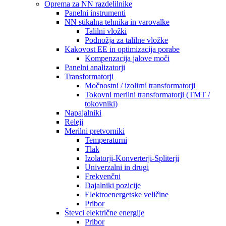
Oprema za NN razdelilnike
Panelni instrumenti
NN stikalna tehnika in varovalke
Talilni vložki
Podnožja za talilne vložke
Kakovost EE in optimizacija porabe
Kompenzacija jalove moči
Panelni analizatorji
Transformatorji
Močnostni / izolirni transformatorji
Tokovni merilni transformatorji (TMT /
tokovniki)
Napajalniki
Releji
Merilni pretvorniki
Temperaturni
Tlak
Izolatorji-Konverterji-Spliterji
Univerzalni in drugi
Frekvenčni
Dajalniki pozicije
Elektroenergetske veličine
Pribor
Števci električne energije
Pribor