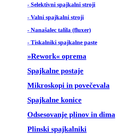
- Selektivni spajkalni stroji
- Valni spajkalni stroji
- Nanašalec talila (fluxer)
- Tiskalniki spajkalne paste
»Rework« oprema
Spajkalne postaje
Mikroskopi in povečevala
Spajkalne konice
Odsesovanje plinov in dima
Plinski spajkalniki