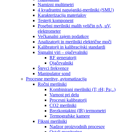
Namizni multimetri
4 kvadrantni napajaniki-merilniki (SMU)
Karakterizacija materialov
Testerji komponent
Posebni merilniki malih veličin pA, uV,
elektrometer
Večkanalni zajem podatkov
Analizatorji in merilniki električne moči
Kalibratorji in kalibracijski standardi
Signalni viri – ojačevalniki
RF generatorji
Ojačevalniki
Števci frekvence
Manipulator sond
Procesne meritve, avtomatizacija
Ročni merilniki
Kombinirani merilniki (T; rH; Pa;..)
Varnost pri delu
Procesni kalibratorji
CO2 merilniki
Brezkontaktni (IR) termometri
Termografske kamere
Fiksni merilniki
Nadzor proizvodnih procesov
Ostali monitoring