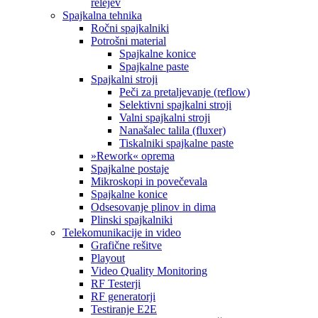
relejev
Spajkalna tehnika
Ročni spajkalniki
Potrošni material
Spajkalne konice
Spajkalne paste
Spajkalni stroji
Peči za pretaljevanje (reflow)
Selektivni spajkalni stroji
Valni spajkalni stroji
Nanašalec talila (fluxer)
Tiskalniki spajkalne paste
»Rework« oprema
Spajkalne postaje
Mikroskopi in povečevala
Spajkalne konice
Odsesovanje plinov in dima
Plinski spajkalniki
Telekomunikacije in video
Grafične rešitve
Playout
Video Quality Monitoring
RF Testerji
RF generatorji
Testiranje E2E