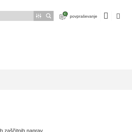
povpraševanje
ih zaščitnih naprav