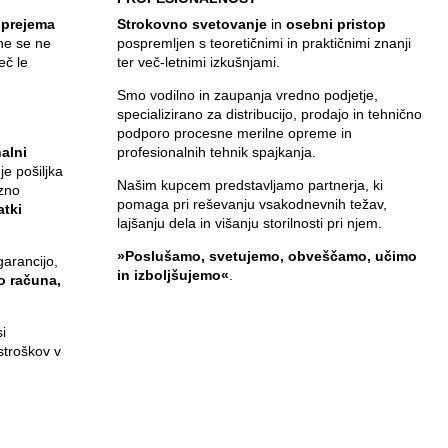
 prejema
Strokovno svetovanje
in
osebni pristop
ine se ne
pospremljen s teoretičnimi in praktičnimi znanji
eč le
ter več-letnimi izkušnjami.
Smo vodilno in zaupanja vredno podjetje,
specializirano za distribucijo, prodajo in tehnično
,
podporo procesne merilne opreme in
alni
profesionalnih tehnik spajkanja.
 je pošiljka
Našim kupcem predstavljamo partnerja, ki
zno
pomaga pri reševanju vsakodnevnih težav,
atki
lajšanju dela in višanju storilnosti pri njem.
»Poslušamo, svetujemo, obveščamo, učimo
garancijo,
in izboljšujemo«
.
jo računa,
i
stroškov v