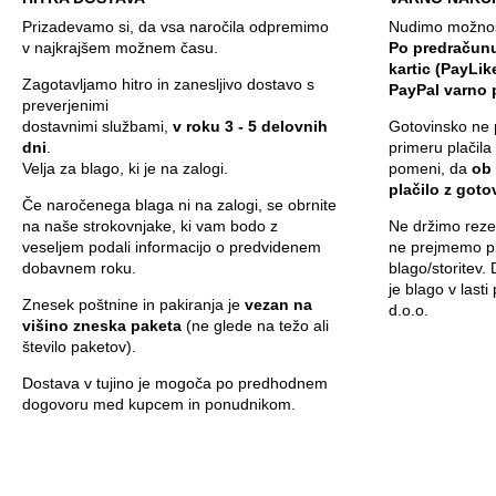
Prizadevamo si, da vsa naročila odpremimo
Nudimo možnost
v najkrajšem možnem času.
Po predračunu
kartic (PayLik
Zagotavljamo hitro in zanesljivo dostavo s
PayPal varno 
preverjenimi
dostavnimi službami,
v roku 3 - 5 delovnih
Gotovinsko ne 
dni
.
primeru plačila
Velja za blago, ki je na zalogi.
pomeni, da
ob
plačilo z got
Če naročenega blaga ni na zalogi, se obrnite
na naše strokovnjake, ki vam bodo z
Ne držimo rezer
veseljem podali informacijo o predvidenem
ne prejmemo pr
dobavnem roku.
blago/storitev.
je blago v last
Znesek poštnine in pakiranja je
vezan na
d.o.o.
višino zneska paketa
(ne glede na težo ali
število paketov).
Dostava v tujino je mogoča po predhodnem
dogovoru med kupcem in ponudnikom.