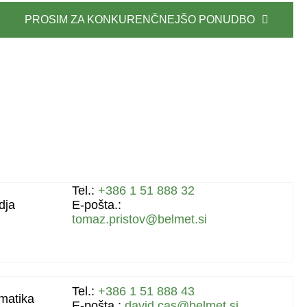
PROSIM ZA KONKURENČNEJŠO PONUDBO
Tel.:
+386 1 51 888 32
dja
E-pošta.:
tomaz.pristov@belmet.si
Tel.:
+386 1 51 888 43
omatika
E-pošta.:
david.cas@belmet.si