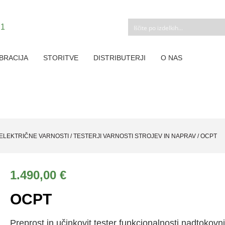
BRACIJA
STORITVE
DISTRIBUTERJI
O NAS
 ELEKTRIČNE VARNOSTI
/
TESTERJI VARNOSTI STROJEV IN NAPRAV
/
OCPT
1.490,00
€
OCPT
Preprost in učinkovit tester funkcionalnosti nadtokovn