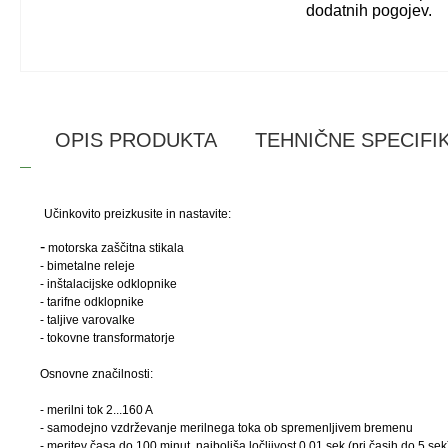
dodatnih pogojev.
OPIS PRODUKTA
TEHNIČNE SPECIFI
Učinkovito preizkusite in nastavite:
-
motorska zaščitna stikala
- bimetalne releje
- inštalacijske odklopnike
- tarifne odklopnike
-
taljive varovalke
- tokovne transformatorje
Osnovne značilnosti:
- merilni tok 2...160 A
- samodejno vzdrževanje merilnega toka ob spremenljivem bremenu
- meritev časa do 100 minut, najboljša ločljivost 0,01 sek (pri časih do 5 sek