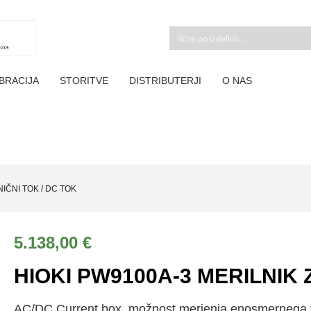
BRACIJA
STORITVE
DISTRIBUTERJI
O NAS
NIČNI TOK / DC TOK
5.138,00
€
HIOKI PW9100A-3 MERILNIK 
AC/DC Current box, možnost merjenja enosmernega 