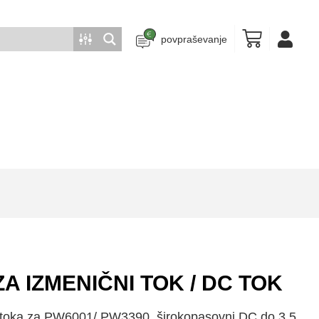
povpraševanje
ZA IZMENIČNI TOK / DC TOK
toka za PW6001/ PW3390, širokopasovni DC do 3,5