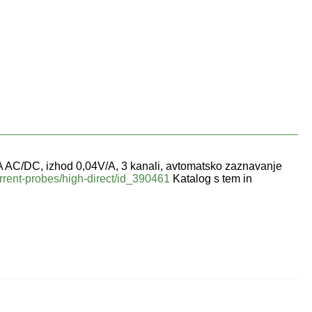
AC/DC, izhod 0,04V/A, 3 kanali, avtomatsko zaznavanje
rrent-probes/high-direct/id_390461
Katalog s tem in