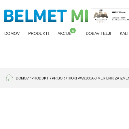
%
DOMOV
PRODUKTI
AKCIJE
DOBAVITELJI
KALI
DOMOV
/
PRODUKTI
/
PRIBOR
/
HIOKI PW9100A-3 MERILNIK ZA IZME