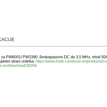
KACIJE
 za PW6001/ PW3390, širokopasovni DC do 3,5 MHz, vhod 50A 
pletni strani izdelka:
https://www.hioki.com/euro-en/products/cu
uro-en/download/38356