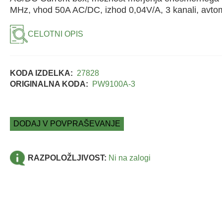
MHz, vhod 50A AC/DC, izhod 0,04V/A, 3 kanali, avto
CELOTNI OPIS
KODA IZDELKA:
27828
ORIGINALNA KODA:
PW9100A-3
DODAJ V POVPRAŠEVANJE
RAZPOLOŽLJIVOST:
Ni na zalogi