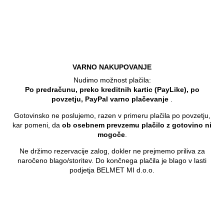
VARNO NAKUPOVANJE
Nudimo možnost plačila:
Po predračunu, preko kreditnih kartic (PayLike), po
povzetju, PayPal varno plačevanje
.
Gotovinsko ne poslujemo, razen v primeru plačila po povzetju,
kar pomeni, da
ob osebnem prevzemu plačilo z gotovino ni
mogoče
.
Ne držimo rezervacije zalog, dokler ne prejmemo priliva za
naročeno blago/storitev. Do končnega plačila je blago v lasti
podjetja BELMET MI d.o.o.