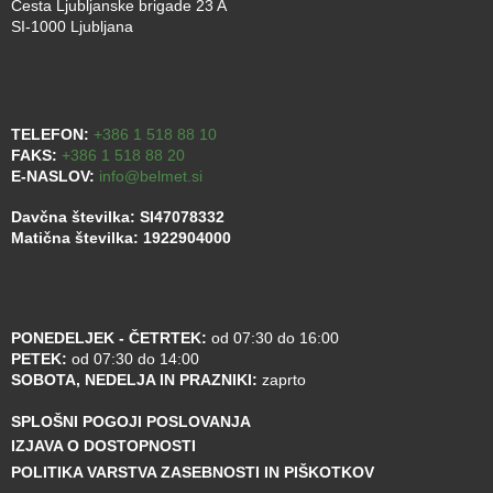
Cesta Ljubljanske brigade 23 A
SI-1000 Ljubljana
TELEFON:
+386 1 518 88 10
FAKS:
+386 1 518 88 20
E-NASLOV:
info@belmet.si
Davčna številka: SI47078332
Matična številka: 1922904000
PONEDELJEK - ČETRTEK:
od 07:30 do 16:00
PETEK:
od 07:30 do 14:00
SOBOTA, NEDELJA IN PRAZNIKI:
zaprto
SPLOŠNI POGOJI POSLOVANJA
IZJAVA O DOSTOPNOSTI
POLITIKA VARSTVA ZASEBNOSTI IN PIŠKOTKOV