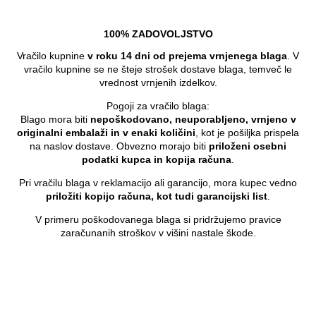
100% ZADOVOLJSTVO
Vračilo kupnine
v roku 14 dni od prejema vrnjenega blaga
. V
vračilo kupnine se ne šteje strošek dostave blaga, temveč le
vrednost vrnjenih izdelkov.
Pogoji za vračilo blaga:
Blago mora biti
nepoškodovano, neuporabljeno, vrnjeno v
originalni embalaži in v enaki količini
, kot je pošiljka prispela
na naslov dostave. Obvezno morajo biti
priloženi osebni
podatki kupca in kopija računa
.
Pri vračilu blaga v reklamacijo ali garancijo, mora kupec vedno
priložiti kopijo računa, kot tudi garancijski list
.
V primeru poškodovanega blaga si pridržujemo pravice
zaračunanih stroškov v višini nastale škode.