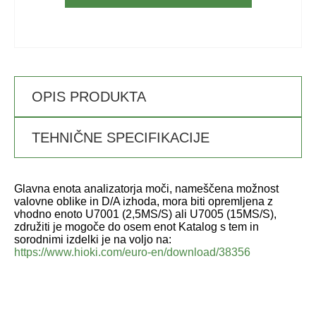
OPIS PRODUKTA
TEHNIČNE SPECIFIKACIJE
Glavna enota analizatorja moči, nameščena možnost
valovne oblike in D/A izhoda, mora biti opremljena z
vhodno enoto U7001 (2,5MS/S) ali U7005 (15MS/S),
združiti je mogoče do osem enot Katalog s tem in
sorodnimi izdelki je na voljo na:
https://www.hioki.com/euro-en/download/38356