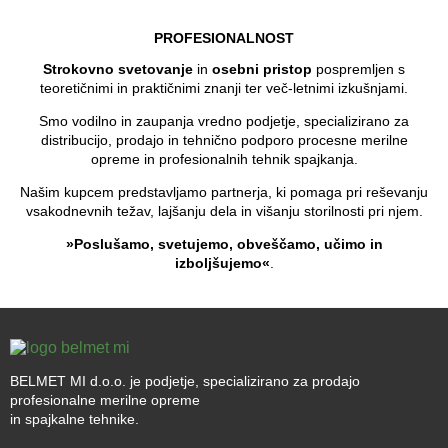
PROFESIONALNOST
Strokovno svetovanje
in
osebni pristop
pospremljen s
teoretičnimi in praktičnimi znanji ter več-letnimi izkušnjami.
Smo vodilno in zaupanja vredno podjetje, specializirano za
distribucijo, prodajo in tehnično podporo procesne merilne
opreme in profesionalnih tehnik spajkanja.
Našim kupcem predstavljamo partnerja, ki pomaga pri reševanju
vsakodnevnih težav, lajšanju dela in višanju storilnosti pri njem.
»Poslušamo, svetujemo, obveščamo, učimo in
izboljšujemo«
.
BELMET MI d.o.o. je podjetje, specializirano za prodajo
profesionalne merilne opreme
in spajkalne tehnike.