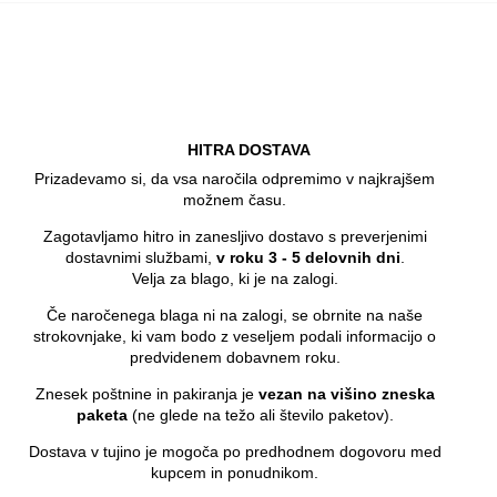
HITRA DOSTAVA
Prizadevamo si, da vsa naročila odpremimo v najkrajšem
možnem času.
Zagotavljamo hitro in zanesljivo dostavo s preverjenimi
dostavnimi službami,
v roku 3 - 5 delovnih dni
.
Velja za blago, ki je na zalogi.
Če naročenega blaga ni na zalogi, se obrnite na naše
strokovnjake, ki vam bodo z veseljem podali informacijo o
predvidenem dobavnem roku.
Znesek poštnine in pakiranja je
vezan na višino zneska
paketa
(ne glede na težo ali število paketov).
Dostava v tujino je mogoča po predhodnem dogovoru med
kupcem in ponudnikom.