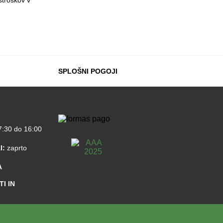
stroškov v
SPLOŠNI POGOJI
:30 do 16:00
I:
zaprto
A
I IN