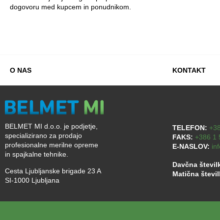
dogovoru med kupcem in ponudnikom.
O NAS
KONTAKT
BELMET MI d.o.o. je podjetje,
TELEFON:
+38
specializirano za prodajo
FAKS:
+386 1 
profesionalne merilne opreme
E-NASLOV:
in
in spajkalne tehnike.
Davčna števil
Cesta Ljubljanske brigade 23 A
Matična števi
SI-1000 Ljubljana