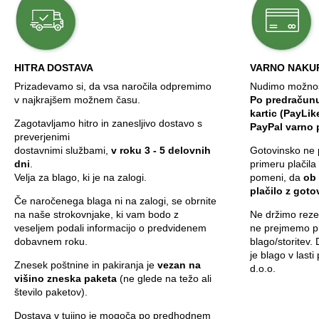
HITRA DOSTAVA
VARNO NAKU
Prizadevamo si, da vsa naročila odpremimo
Nudimo možnost
v najkrajšem možnem času.
Po predračunu
kartic (PayLik
Zagotavljamo hitro in zanesljivo dostavo s
PayPal varno 
preverjenimi
dostavnimi službami,
v roku 3 - 5 delovnih
Gotovinsko ne 
dni
.
primeru plačila
Velja za blago, ki je na zalogi.
pomeni, da
ob
plačilo z got
Če naročenega blaga ni na zalogi, se obrnite
na naše strokovnjake, ki vam bodo z
Ne držimo rezer
veseljem podali informacijo o predvidenem
ne prejmemo pr
dobavnem roku.
blago/storitev.
je blago v last
Znesek poštnine in pakiranja je
vezan na
d.o.o.
višino zneska paketa
(ne glede na težo ali
število paketov).
Dostava v tujino je mogoča po predhodnem