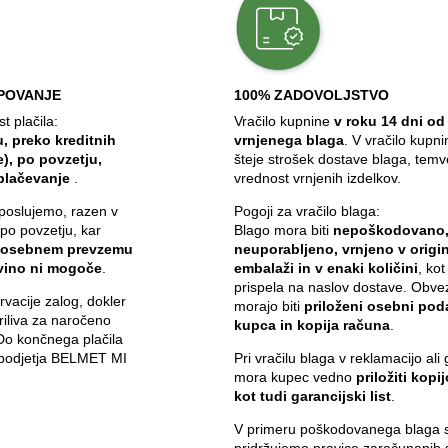
POVANJE
100% ZADOVOLJSTVO
 plačila:
Vračilo kupnine
v roku 14 dni od
, preko kreditnih
vrnjenega blaga
. V vračilo kupn
e), po povzetju,
šteje strošek dostave blaga, temv
plačevanje
.
vrednost vrnjenih izdelkov.
poslujemo, razen v
Pogoji za vračilo blaga:
 po povzetju, kar
Blago mora biti
nepoškodovano
 osebnem prevzemu
neuporabljeno, vrnjeno v origin
ovino ni mogoče
.
embalaži in v enaki količini
, kot
prispela na naslov dostave. Obve
vacije zalog, dokler
morajo biti
priloženi osebni pod
iliva za naročeno
kupca in kopija računa
.
 Do končnega plačila
i podjetja BELMET MI
Pri vračilu blaga v reklamacijo ali 
mora kupec vedno
priložiti kopi
kot tudi garancijski list
.
V primeru poškodovanega blaga s