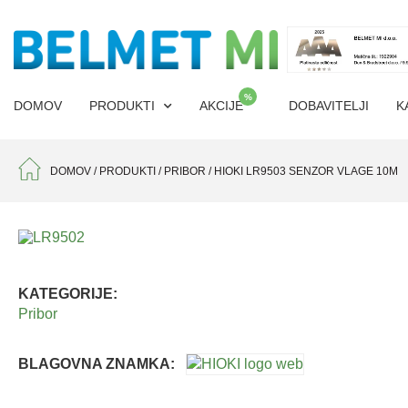
%
DOMOV
PRODUKTI
AKCIJE
DOBAVITELJI
K
DOMOV
/
PRODUKTI
/
PRIBOR
/
HIOKI LR9503 SENZOR VLAGE 10M
KATEGORIJE:
Pribor
BLAGOVNA ZNAMKA: