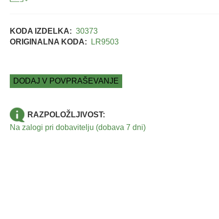
KODA IZDELKA:
30373
ORIGINALNA KODA:
LR9503
DODAJ V POVPRAŠEVANJE
RAZPOLOŽLJIVOST:
Na zalogi pri dobavitelju (dobava 7 dni)