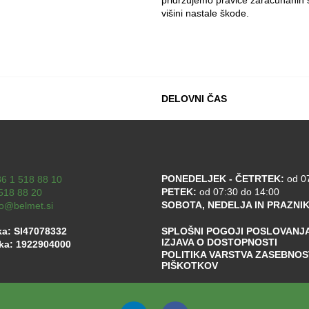
pridržujemo pravice zaračunanih 
višini nastale škode.
DELOVNI ČAS
PONEDELJEK - ČETRTEK:
od 07
6 1 518 88 10
PETEK:
od 07:30 do 14:00
518 88 20
SOBOTA, NEDELJA IN PRAZNIK
fo@belmet.si
ka: SI47078332
SPLOŠNI POGOJI POSLOVANJ
IZJAVA O DOSTOPNOSTI
lka: 1922904000
POLITIKA VARSTVA ZASEBNOST
PIŠKOTKOV