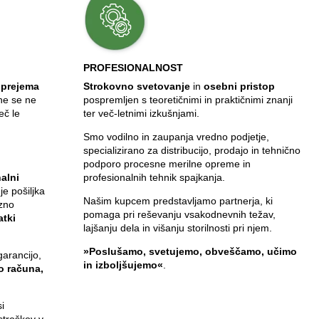
PROFESIONALNOST
 prejema
Strokovno svetovanje
in
osebni pristop
ine se ne
pospremljen s teoretičnimi in praktičnimi znanji
eč le
ter več-letnimi izkušnjami.
Smo vodilno in zaupanja vredno podjetje,
specializirano za distribucijo, prodajo in tehnično
,
podporo procesne merilne opreme in
alni
profesionalnih tehnik spajkanja.
 je pošiljka
Našim kupcem predstavljamo partnerja, ki
zno
pomaga pri reševanju vsakodnevnih težav,
atki
lajšanju dela in višanju storilnosti pri njem.
»Poslušamo, svetujemo, obveščamo, učimo
garancijo,
in izboljšujemo«
.
jo računa,
i