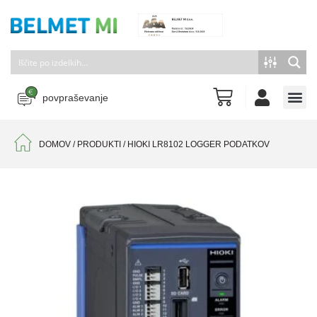
povpraševanje
DOMOV
/
PRODUKTI
/
HIOKI LR8102 LOGGER PODATKOV