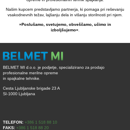
Našim kupcem predstavljamo partnerja, ki pomaga pri reševanju
vsakodnevnih težav, lajšanju dela in višanju storilnosti pri njem.
»Poslušamo, svetujemo, obveščamo, učimo in
izboljšujemo«
.
BELMET MI d.o.o. je podjetje, specializirano za prodajo
profesionalne merilne opreme
in spajkalne tehnike.
Cesta Ljubljanske brigade 23 A
SI-1000 Ljubljana
TELEFON:
+386 1 518 88 10
FAKS:
+386 1 518 88 20