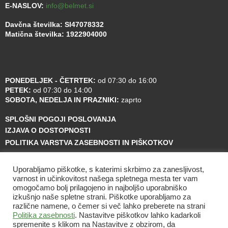
E-NASLOV:
info@belmet.si
Davčna številka: SI47078332
Matična številka: 1922904000
PONEDELJEK - ČETRTEK:
od 07:30 do 16:00
PETEK:
od 07:30 do 14:00
SOBOTA, NEDELJA IN PRAZNIKI:
zaprto
SPLOŠNI POGOJI POSLOVANJA
IZJAVA O DOSTOPNOSTI
POLITIKA VARSTVA ZASEBNOSTI IN PIŠKOTKOV
Uporabljamo piškotke, s katerimi skrbimo za zanesljivost,
varnost in učinkovitost našega spletnega mesta ter vam
omogočamo bolj prilagojeno in najboljšo uporabniško
izkušnjo naše spletne strani. Piškotke uporabljamo za
različne namene, o čemer si več lahko preberete na strani
Politika zasebnosti
. Nastavitve piškotkov lahko kadarkoli
spremenite s klikom na Nastavitve z obzirom, da