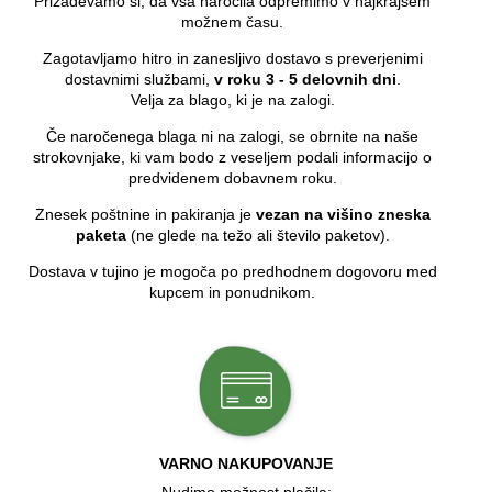
Prizadevamo si, da vsa naročila odpremimo v najkrajšem
možnem času.
Zagotavljamo hitro in zanesljivo dostavo s preverjenimi
dostavnimi službami,
v roku 3 - 5 delovnih dni
.
Velja za blago, ki je na zalogi.
Če naročenega blaga ni na zalogi, se obrnite na naše
strokovnjake, ki vam bodo z veseljem podali informacijo o
predvidenem dobavnem roku.
Znesek poštnine in pakiranja je
vezan na višino zneska
paketa
(ne glede na težo ali število paketov).
Dostava v tujino je mogoča po predhodnem dogovoru med
kupcem in ponudnikom.
VARNO NAKUPOVANJE