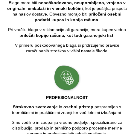
Blago mora biti
nepoškodovano, neuporabljeno, vrnjeno v
originalni embalaži in v enaki količini
, kot je pošiljka prispela
na naslov dostave. Obvezno morajo biti
priloženi osebni
podatki kupca in kopija računa
.
Pri vračilu blaga v reklamacijo ali garancijo, mora kupec vedno
priložiti kopijo računa, kot tudi garancijski list
.
V primeru poškodovanega blaga si pridržujemo pravice
zaračunanih stroškov v višini nastale škode.
PROFESIONALNOST
Strokovno svetovanje
in
osebni pristop
pospremljen s
teoretičnimi in praktičnimi znanji ter več-letnimi izkušnjami.
Smo vodilno in zaupanja vredno podjetje, specializirano za
distribucijo, prodajo in tehnično podporo procesne merilne
opreme in profesionalnih tehnik spajkanja.