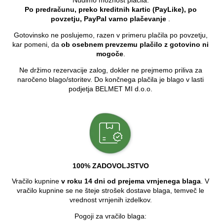
Nudimo možnost plačila:
Po predračunu, preko kreditnih kartic (PayLike), po
povzetju, PayPal varno plačevanje
.
Gotovinsko ne poslujemo, razen v primeru plačila po povzetju,
kar pomeni, da
ob osebnem prevzemu plačilo z gotovino ni
mogoče
.
Ne držimo rezervacije zalog, dokler ne prejmemo priliva za
naročeno blago/storitev. Do končnega plačila je blago v lasti
podjetja BELMET MI d.o.o.
100% ZADOVOLJSTVO
Vračilo kupnine
v roku 14 dni od prejema vrnjenega blaga
. V
vračilo kupnine se ne šteje strošek dostave blaga, temveč le
vrednost vrnjenih izdelkov.
Pogoji za vračilo blaga: