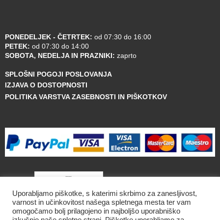
PONEDELJEK - ČETRTEK:
od 07:30 do 16:00
PETEK:
od 07:30 do 14:00
SOBOTA, NEDELJA IN PRAZNIKI:
zaprto
SPLOŠNI POGOJI POSLOVANJA
IZJAVA O DOSTOPNOSTI
POLITIKA VARSTVA ZASEBNOSTI IN PIŠKOTKOV
Uporabljamo piškotke, s katerimi skrbimo za zanesljivost,
varnost in učinkovitost našega spletnega mesta ter vam
omogočamo bolj prilagojeno in najboljšo uporabniško