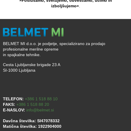
»Poslušamo, svetujemo, obveščamo, učimo in
izboljšujemo«
.
BELMET MI d.o.o. je podjetje, specializirano za prodajo
profesionalne merilne opreme
in spajkalne tehnike.
Cesta Ljubljanske brigade 23 A
SI-1000 Ljubljana
TELEFON:
+386 1 518 88 10
FAKS:
+386 1 518 88 20
E-NASLOV:
info@belmet.si
Davčna številka: SI47078332
Matična številka: 1922904000