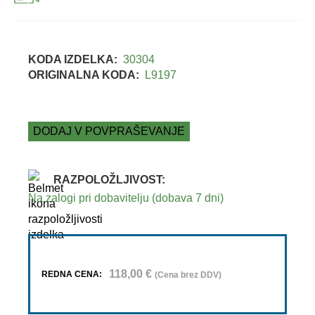
KODA IZDELKA:
30304
ORIGINALNA KODA:
L9197
DODAJ V POVPRAŠEVANJE
RAZPOLOŽLJIVOST:
Na zalogi pri dobavitelju (dobava 7 dni)
118,00
€
REDNA CENA:
(Cena brez DDV)