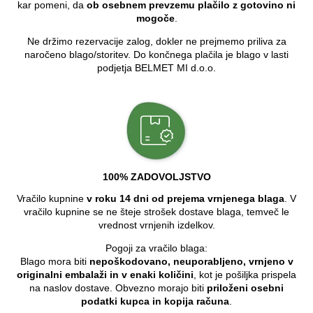
kar pomeni, da
ob osebnem prevzemu plačilo z gotovino ni
mogoče
.
Ne držimo rezervacije zalog, dokler ne prejmemo priliva za
naročeno blago/storitev. Do končnega plačila je blago v lasti
podjetja BELMET MI d.o.o.
100% ZADOVOLJSTVO
Vračilo kupnine
v roku 14 dni od prejema vrnjenega blaga
. V
vračilo kupnine se ne šteje strošek dostave blaga, temveč le
vrednost vrnjenih izdelkov.
Pogoji za vračilo blaga:
Blago mora biti
nepoškodovano, neuporabljeno, vrnjeno v
originalni embalaži in v enaki količini
, kot je pošiljka prispela
na naslov dostave. Obvezno morajo biti
priloženi osebni
podatki kupca in kopija računa
.