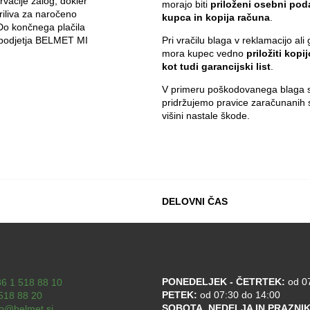
vacije zalog, dokler
morajo biti
priloženi osebni pod
iliva za naročeno
kupca in kopija računa
.
 Do končnega plačila
i podjetja BELMET MI
Pri vračilu blaga v reklamacijo ali 
mora kupec vedno
priložiti kopi
kot tudi garancijski list
.
V primeru poškodovanega blaga s
pridržujemo pravice zaračunanih 
višini nastale škode.
DELOVNI ČAS
PONEDELJEK - ČETRTEK:
od 07
6 1 518 88 10
PETEK:
od 07:30 do 14:00
518 88 20
SOBOTA, NEDELJA IN PRAZNIK
fo@belmet.si