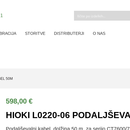
BRACIJA
STORITVE
DISTRIBUTERJI
O NAS
BEL 50M
598,00
€
HIOKI L0220-06 PODALJŠEV
Podaljševalni kabel, dolžina 50 m, za serijo CT7600/