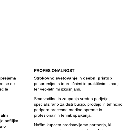
PROFESIONALNOST
 prejema
Strokovno svetovanje
in
osebni pristop
ine se ne
pospremljen s teoretičnimi in praktičnimi znanji
eč le
ter več-letnimi izkušnjami.
Smo vodilno in zaupanja vredno podjetje,
specializirano za distribucijo, prodajo in tehnično
,
podporo procesne merilne opreme in
alni
profesionalnih tehnik spajkanja.
 je pošiljka
Našim kupcem predstavljamo partnerja, ki
zno