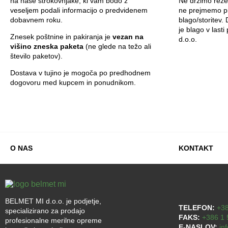
na naše strokovnjake, ki vam bodo z
Ne držimo rezer
veseljem podali informacijo o predvidenem
ne prejmemo pr
dobavnem roku.
blago/storitev.
je blago v last
Znesek poštnine in pakiranja je
vezan na
d.o.o.
višino zneska paketa
(ne glede na težo ali
število paketov).
Dostava v tujino je mogoča po predhodnem
dogovoru med kupcem in ponudnikom.
O NAS
KONTAKT
BELMET MI d.o.o. je podjetje,
TELEFON:
+38
specializirano za prodajo
FAKS:
+386 1 
profesionalne merilne opreme
E-NASLOV:
in