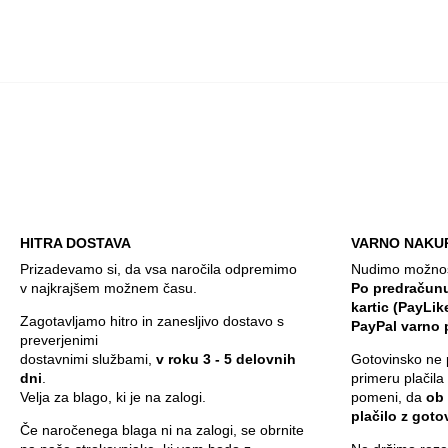
HITRA DOSTAVA
VARNO NAKU
Prizadevamo si, da vsa naročila odpremimo
Nudimo možnost
v najkrajšem možnem času.
Po predračunu
kartic (PayLik
Zagotavljamo hitro in zanesljivo dostavo s
PayPal varno 
preverjenimi
dostavnimi službami,
v roku 3 - 5 delovnih
Gotovinsko ne 
dni
.
primeru plačila
Velja za blago, ki je na zalogi.
pomeni, da
ob
plačilo z got
Če naročenega blaga ni na zalogi, se obrnite