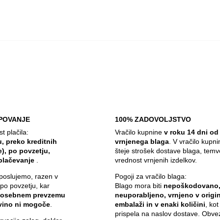
POVANJE
100% ZADOVOLJSTVO
 plačila:
Vračilo kupnine
v roku 14 dni od
, preko kreditnih
vrnjenega blaga
. V vračilo kupn
e), po povzetju,
šteje strošek dostave blaga, temv
plačevanje
.
vrednost vrnjenih izdelkov.
poslujemo, razen v
Pogoji za vračilo blaga:
 po povzetju, kar
Blago mora biti
nepoškodovano
 osebnem prevzemu
neuporabljeno, vrnjeno v origin
ovino ni mogoče
.
embalaži in v enaki količini
, kot
prispela na naslov dostave. Obve