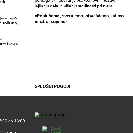
pomaga pri reševanju vsakodnevnih težav,
atki
lajšanju dela in višanju storilnosti pri njem.
»Poslušamo, svetujemo, obveščamo, učimo
garancijo,
in izboljšujemo«
.
jo računa,
i
stroškov v
SPLOŠNI POGOJI
:30 do 16:00
I:
zaprto