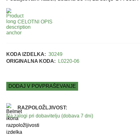
CELOTNI OPIS
KODA IZDELKA:
30249
ORIGINALNA KODA:
L0220-06
DODAJ V POVPRAŠEVANJE
RAZPOLOŽLJIVOST:
Na zalogi pri dobavitelju (dobava 7 dni)