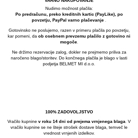
VARNO NAKUPOVANJE
Nudimo možnost plačila:
Po predračunu, preko kreditnih kartic (PayLike), po
povzetju, PayPal varno plačevanje
.
Gotovinsko ne poslujemo, razen v primeru plačila po povzetju,
kar pomeni, da
ob osebnem prevzemu plačilo z gotovino ni
mogoče
.
Ne držimo rezervacije zalog, dokler ne prejmemo priliva za
naročeno blago/storitev. Do končnega plačila je blago v lasti
podjetja BELMET MI d.o.o.
100% ZADOVOLJSTVO
Vračilo kupnine
v roku 14 dni od prejema vrnjenega blaga
. V
vračilo kupnine se ne šteje strošek dostave blaga, temveč le
vrednost vrnjenih izdelkov.