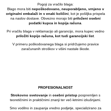
Pogoji za vračilo blaga:
Blago mora biti
nepoškodovano, neuporabljeno, vrnjeno v
originalni embalaži in v enaki količini
, kot je pošiljka prispela
na naslov dostave. Obvezno morajo biti
priloženi osebni
podatki kupca in kopija računa
.
Pri vračilu blaga v reklamacijo ali garancijo, mora kupec vedno
priložiti kopijo računa, kot tudi garancijski list
.
V primeru poškodovanega blaga si pridržujemo pravice
zaračunanih stroškov v višini nastale škode.
PROFESIONALNOST
Strokovno svetovanje
in
osebni pristop
pospremljen s
teoretičnimi in praktičnimi znanji ter več-letnimi izkušnjami.
Smo vodilno in zaupanja vredno podjetje, specializirano za