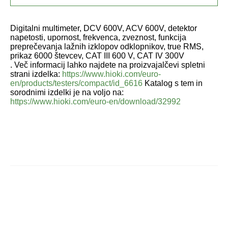
Digitalni multimeter, DCV 600V, ACV 600V, detektor
napetosti, upornost, frekvenca, zveznost, funkcija
preprečevanja lažnih izklopov odklopnikov, true RMS,
prikaz 6000 števcev, CAT III 600 V, CAT IV 300V
. Več informacij lahko najdete na proizvajalčevi spletni
strani izdelka:
https://www.hioki.com/euro-
en/products/testers/compact/id_6616
Katalog s tem in
sorodnimi izdelki je na voljo na:
https://www.hioki.com/euro-en/download/32992