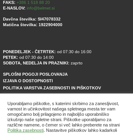
FAKS:
+386 1 518 88 20
E-NASLOV:
info@belmet.si
Davčna številka: SI47078332
Matična številka: 1922904000
PONEDELJEK - ČETRTEK:
od 07:30 do 16:00
PETEK:
od 07:30 do 14:00
SOBOTA, NEDELJA IN PRAZNIKI:
zaprto
SPLOŠNI POGOJI POSLOVANJA
IZJAVA O DOSTOPNOSTI
POLITIKA VARSTVA ZASEBNOSTI IN PIŠKOTKOV
Uporabljamo piškotke, s katerimi skrbimo za zanesljivost,
varnost in učinkovitost našega spletnega mesta ter vam
omogočamo bolj prilagojeno in najboljšo uporabniško
izkušnjo naše spletne strani. Piškotke uporabljamo za
različne namene, o čemer si več lahko preberete na strani
Politika zasebnosti
. Nastavitve piškotkov lahko kadarkoli