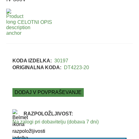
CELOTNI OPIS
KODA IZDELKA:
30197
ORIGINALNA KODA:
DT4223-20
DODAJ V POVPRAŠEVANJE
RAZPOLOŽLJIVOST:
Na zalogi pri dobavitelju (dobava 7 dni)