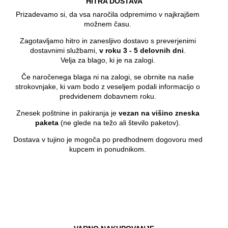
HITRA DOSTAVA
Prizadevamo si, da vsa naročila odpremimo v najkrajšem
možnem času.
Zagotavljamo hitro in zanesljivo dostavo s preverjenimi
dostavnimi službami,
v roku 3 - 5 delovnih dni
.
Velja za blago, ki je na zalogi.
Če naročenega blaga ni na zalogi, se obrnite na naše
strokovnjake, ki vam bodo z veseljem podali informacijo o
predvidenem dobavnem roku.
Znesek poštnine in pakiranja je
vezan na višino zneska
paketa
(ne glede na težo ali število paketov).
Dostava v tujino je mogoča po predhodnem dogovoru med
kupcem in ponudnikom.