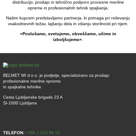
distribucijo, prodajo in tehnično podporo procesne merilne
opreme in profesionalnih tehnik spajkanja.
Našim kupcem predstavljamo partnerja, ki pomaga pri reševanju
vsakodnevnih težav, lajšanju dela in višanju storilnosti pri njem.
»Poslušamo, svetujemo, obveščamo, učimo in
izboljšujemo«
.
BELMET MI d.o.o. je podjetje, specializirano za prodajo
profesionalne merilne opreme
in spajkalne tehnike.
Cesta Ljubljanske brigade 23 A
SI-1000 Ljubljana
TELEFON:
+386 1 518 88 10