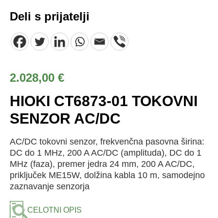
Deli s prijatelji
2.028,00
€
HIOKI CT6873-01 TOKOVNI
SENZOR AC/DC
AC/DC tokovni senzor, frekvenčna pasovna širina:
DC do 1 MHz, 200 A AC/DC (amplituda), DC do 1
MHz (faza), premer jedra 24 mm, 200 A AC/DC,
priključek ME15W, dolžina kabla 10 m, samodejno
zaznavanje senzorja
CELOTNI OPIS