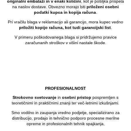
originalni embalaži in v enaki količini
, kot je pošiljka prispela
na naslov dostave. Obvezno morajo biti
priloženi osebni
podatki kupca in kopija računa
.
Pri vračilu blaga v reklamacijo ali garancijo, mora kupec vedno
priložiti kopijo računa, kot tudi garancijski list
.
V primeru poškodovanega blaga si pridržujemo pravice
zaračunanih stroškov v višini nastale škode.
PROFESIONALNOST
Strokovno svetovanje
in
osebni pristop
pospremljen s
teoretičnimi in praktičnimi znanji ter več-letnimi izkušnjami.
Smo vodilno in zaupanja vredno podjetje, specializirano za
distribucijo, prodajo in tehnično podporo procesne merilne
opreme in profesionalnih tehnik spajkanja.