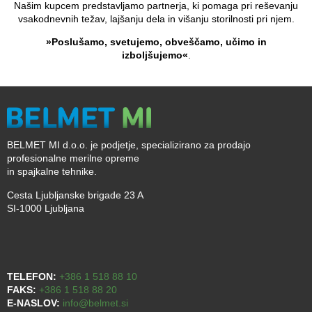
Našim kupcem predstavljamo partnerja, ki pomaga pri reševanju
vsakodnevnih težav, lajšanju dela in višanju storilnosti pri njem.
»Poslušamo, svetujemo, obveščamo, učimo in
izboljšujemo«
.
BELMET MI d.o.o. je podjetje, specializirano za prodajo
profesionalne merilne opreme
in spajkalne tehnike.
Cesta Ljubljanske brigade 23 A
SI-1000 Ljubljana
TELEFON:
+386 1 518 88 10
FAKS:
+386 1 518 88 20
E-NASLOV:
info@belmet.si