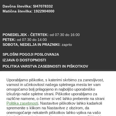
Davčna številka: SI47078332
Matična številka: 1922904000
PONEDELJEK - ČETRTEK:
od 07:30 do 16:00
PETEK:
od 07:30 do 14:00
SOBOTA, NEDELJA IN PRAZNIKI:
zaprto
SPLOŠNI POGOJI POSLOVANJA
IZJAVA O DOSTOPNOSTI
POLITIKA VARSTVA ZASEBNOSTI IN PIŠKOTKOV
Uporabljamo piškotke, s katerimi skrbimo za zanesljivost,
varnost in učinkovitost našega spletnega mesta ter vam
omogočamo bolj prilagojeno in najboljšo uporabniško
izkušnjo naše spletne strani. Piškotke uporabljamo za
različne namene, o čemer si več lahko preberete na strani
Politika zasebnosti
. Nastavitve piškotkov lahko kadarkoli
spremenite s klikom na Nastavitve z obzirom, da
onemogočanje nekaterih piškotkov lahko vpliva na vašo