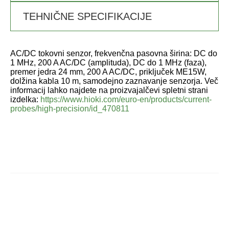
TEHNIČNE SPECIFIKACIJE
AC/DC tokovni senzor, frekvenčna pasovna širina: DC do
1 MHz, 200 A AC/DC (amplituda), DC do 1 MHz (faza),
premer jedra 24 mm, 200 A AC/DC, priključek ME15W,
dolžina kabla 10 m, samodejno zaznavanje senzorja. Več
informacij lahko najdete na proizvajalčevi spletni strani
izdelka:
https://www.hioki.com/euro-en/products/current-
probes/high-precision/id_470811