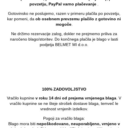
povzetju, PayPal varno plačevanje
.
Gotovinsko ne poslujemo, razen v primeru plačila po povzetju,
kar pomeni, da
ob osebnem prevzemu plačilo z gotovino ni
mogoče
.
Ne držimo rezervacije zalog, dokler ne prejmemo priliva za
naročeno blago/storitev. Do končnega plačila je blago v lasti
podjetja BELMET MI d.o.o.
100% ZADOVOLJSTVO
Vračilo kupnine
v roku 14 dni od prejema vrnjenega blaga
. V
vračilo kupnine se ne šteje strošek dostave blaga, temveč le
vrednost vrnjenih izdelkov.
Pogoji za vračilo blaga:
Blago mora biti
nepoškodovano, neuporabljeno, vrnjeno v