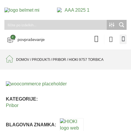
povpraševanje
DOMOV
/
PRODUKTI
/
PRIBOR
/
HIOKI 9757 TORBICA
KATEGORIJE:
Pribor
BLAGOVNA ZNAMKA: