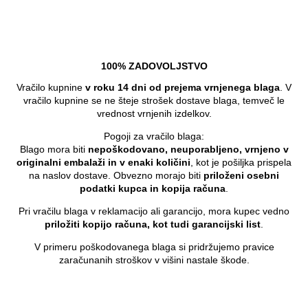
100% ZADOVOLJSTVO
Vračilo kupnine
v roku 14 dni od prejema vrnjenega blaga
. V
vračilo kupnine se ne šteje strošek dostave blaga, temveč le
vrednost vrnjenih izdelkov.
Pogoji za vračilo blaga:
Blago mora biti
nepoškodovano, neuporabljeno, vrnjeno v
originalni embalaži in v enaki količini
, kot je pošiljka prispela
na naslov dostave. Obvezno morajo biti
priloženi osebni
podatki kupca in kopija računa
.
Pri vračilu blaga v reklamacijo ali garancijo, mora kupec vedno
priložiti kopijo računa, kot tudi garancijski list
.
V primeru poškodovanega blaga si pridržujemo pravice
zaračunanih stroškov v višini nastale škode.