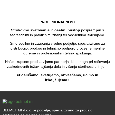
PROFESIONALNOST
Strokovno svetovanje
in
osebni pristop
pospremljen s
teoretičnimi in praktičnimi znanji ter več-letnimi izkušnjami.
Smo vodilno in zaupanja vredno podjetje, specializirano za
distribucijo, prodajo in tehnično podporo procesne merilne
opreme in profesionalnih tehnik spajkanja.
Našim kupcem predstavljamo partnerja, ki pomaga pri reševanju
vsakodnevnih težav, lajšanju dela in višanju storilnosti pri njem.
»Poslušamo, svetujemo, obveščamo, učimo in
izboljšujemo«
.
BELMET MI d.o.o. je podjetje, specializirano za prodajo
profesionalne merilne opreme