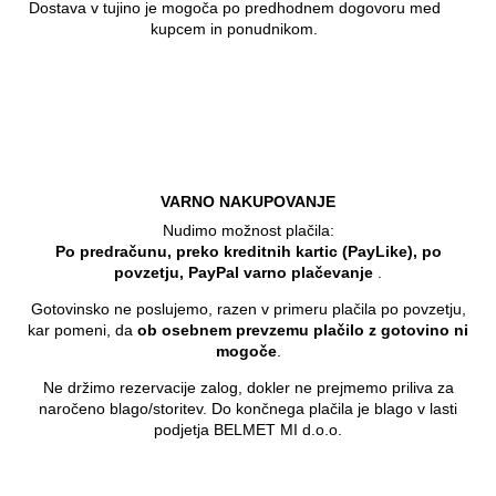
Dostava v tujino je mogoča po predhodnem dogovoru med
kupcem in ponudnikom.
VARNO NAKUPOVANJE
Nudimo možnost plačila:
Po predračunu, preko kreditnih kartic (PayLike), po
povzetju, PayPal varno plačevanje
.
Gotovinsko ne poslujemo, razen v primeru plačila po povzetju,
kar pomeni, da
ob osebnem prevzemu plačilo z gotovino ni
mogoče
.
Ne držimo rezervacije zalog, dokler ne prejmemo priliva za
naročeno blago/storitev. Do končnega plačila je blago v lasti
podjetja BELMET MI d.o.o.