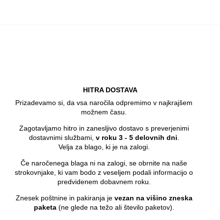
HITRA DOSTAVA
Prizadevamo si, da vsa naročila odpremimo v najkrajšem
možnem času.
Zagotavljamo hitro in zanesljivo dostavo s preverjenimi
dostavnimi službami,
v roku 3 - 5 delovnih dni
.
Velja za blago, ki je na zalogi.
Če naročenega blaga ni na zalogi, se obrnite na naše
strokovnjake, ki vam bodo z veseljem podali informacijo o
predvidenem dobavnem roku.
Znesek poštnine in pakiranja je
vezan na višino zneska
paketa
(ne glede na težo ali število paketov).