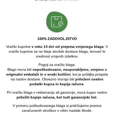
100% ZADOVOLJSTVO
Vračilo kupnine
v roku 14 dni od prejema vrnjenega blaga
. V
vračilo kupnine se ne šteje strošek dostave blaga, temveč le
vrednost vrnjenih izdelkov.
Pogoji za vračilo blaga:
Blago mora biti
nepoškodovano, neuporabljeno, vrnjeno v
originalni embalaži in v enaki količini
, kot je pošiljka prispela
na naslov dostave. Obvezno morajo biti
priloženi osebni
podatki kupca in kopija računa
.
Pri vračilu blaga v reklamacijo ali garancijo, mora kupec vedno
priložiti kopijo računa, kot tudi garancijski list
.
V primeru poškodovanega blaga si pridržujemo pravice
zaračunanih stroškov v višini nastale škode.