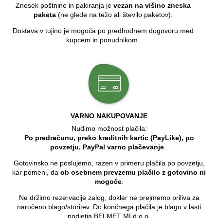
Znesek poštnine in pakiranja je
vezan na višino zneska
paketa
(ne glede na težo ali število paketov).
Dostava v tujino je mogoča po predhodnem dogovoru med
kupcem in ponudnikom.
VARNO NAKUPOVANJE
Nudimo možnost plačila:
Po predračunu, preko kreditnih kartic (PayLike), po
povzetju, PayPal varno plačevanje
.
Gotovinsko ne poslujemo, razen v primeru plačila po povzetju,
kar pomeni, da
ob osebnem prevzemu plačilo z gotovino ni
mogoče
.
Ne držimo rezervacije zalog, dokler ne prejmemo priliva za
naročeno blago/storitev. Do končnega plačila je blago v lasti
podjetja BELMET MI d.o.o.