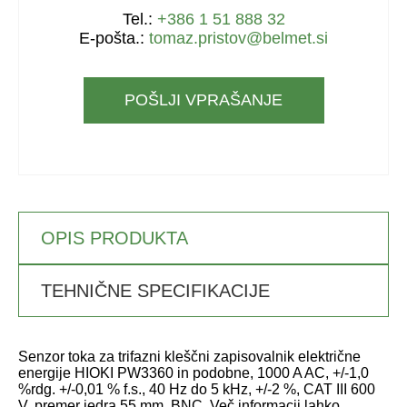
Tel.:
+386 1 51 888 32
E-pošta.:
tomaz.pristov@belmet.si
POŠLJI VPRAŠANJE
OPIS PRODUKTA
TEHNIČNE SPECIFIKACIJE
Senzor toka za trifazni kleščni zapisovalnik električne
energije HIOKI PW3360 in podobne, 1000 A AC, +/-1,0
%rdg. +/-0,01 % f.s., 40 Hz do 5 kHz, +/-2 %, CAT III 600
V, premer jedra 55 mm, BNC. Več informacij lahko