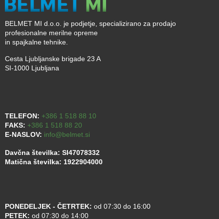
BELMET MI d.o.o. je podjetje, specializirano za prodajo
profesionalne merilne opreme
in spajkalne tehnike.
Cesta Ljubljanske brigade 23 A
SI-1000 Ljubljana
TELEFON:
+386 1 518 88 10
FAKS:
+386 1 518 88 20
E-NASLOV:
info@belmet.si
Davčna številka: SI47078332
Matična številka: 1922904000
PONEDELJEK - ČETRTEK:
od 07:30 do 16:00
PETEK:
od 07:30 do 14:00