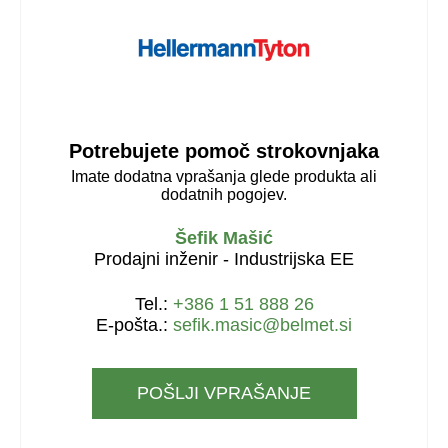
Potrebujete pomoč strokovnjaka
Imate dodatna vprašanja glede produkta ali
dodatnih pogojev.
Šefik Mašić
Prodajni inženir - Industrijska EE
Tel.:
+386 1 51 888 26
E-pošta.:
sefik.masic@belmet.si
POŠLJI VPRAŠANJE