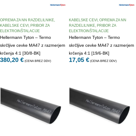
OPREMA ZA NN RAZDELILNIKE
,
KABELSKE CEVI
,
OPREMA ZA NN
KABELSKE CEVI
,
PRIBOR ZA
RAZDELILNIKE
,
PRIBOR ZA
ELEKTROINŠTALACIJE
ELEKTROINŠTALACIJE
Hellermann Tyton – Termo
Hellermann Tyton – Termo
skrčljive cevke MA47 z razmerjem
skrčljive cevke MA47 z razmerjem
krčenja 4:1 [30/8-BK]
krčenja 4:1 [19/6-BK]
380,20
€
17,05
€
(CENA BREZ DDV)
(CENA BREZ DDV)