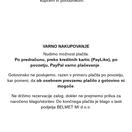
kupcem in ponudnikom.
VARNO NAKUPOVANJE
Nudimo možnost plačila:
Po predračunu, preko kreditnih kartic (PayLike), po
povzetju, PayPal varno plačevanje
.
Gotovinsko ne poslujemo, razen v primeru plačila po povzetju,
kar pomeni, da
ob osebnem prevzemu plačilo z gotovino ni
mogoče
.
Ne držimo rezervacije zalog, dokler ne prejmemo priliva za
naročeno blago/storitev. Do končnega plačila je blago v lasti
podjetja BELMET MI d.o.o.