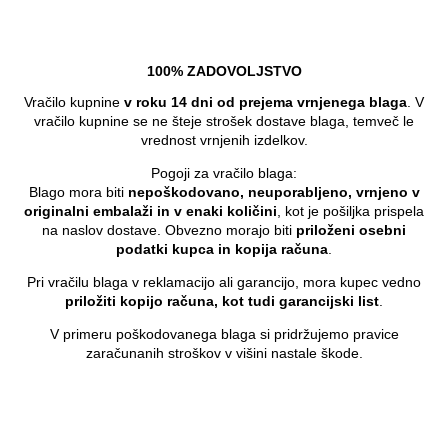
100% ZADOVOLJSTVO
Vračilo kupnine
v roku 14 dni od prejema vrnjenega blaga
. V
vračilo kupnine se ne šteje strošek dostave blaga, temveč le
vrednost vrnjenih izdelkov.
Pogoji za vračilo blaga:
Blago mora biti
nepoškodovano, neuporabljeno, vrnjeno v
originalni embalaži in v enaki količini
, kot je pošiljka prispela
na naslov dostave. Obvezno morajo biti
priloženi osebni
podatki kupca in kopija računa
.
Pri vračilu blaga v reklamacijo ali garancijo, mora kupec vedno
priložiti kopijo računa, kot tudi garancijski list
.
V primeru poškodovanega blaga si pridržujemo pravice
zaračunanih stroškov v višini nastale škode.