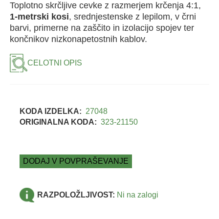
Toplotno skrčljive cevke z razmerjem krčenja 4:1,
1-metrski kosi
, srednjestenske z lepilom, v črni
barvi, primerne na zaščito in izolacijo spojev ter
končnikov nizkonapetostnih kablov.
CELOTNI OPIS
KODA IZDELKA:
27048
ORIGINALNA KODA:
323-21150
DODAJ V POVPRAŠEVANJE
RAZPOLOŽLJIVOST:
Ni na zalogi