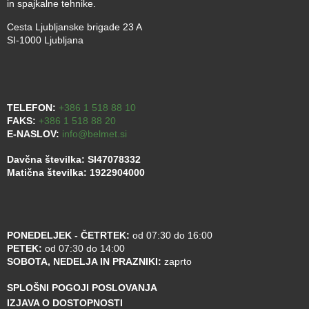
in spajkalne tehnike.
Cesta Ljubljanske brigade 23 A
SI-1000 Ljubljana
TELEFON:
+386 1 518 88 10
FAKS:
+386 1 518 88 20
E-NASLOV:
info@belmet.si
Davčna številka: SI47078332
Matična številka: 1922904000
PONEDELJEK - ČETRTEK:
od 07:30 do 16:00
PETEK:
od 07:30 do 14:00
SOBOTA, NEDELJA IN PRAZNIKI:
zaprto
SPLOŠNI POGOJI POSLOVANJA
IZJAVA O DOSTOPNOSTI