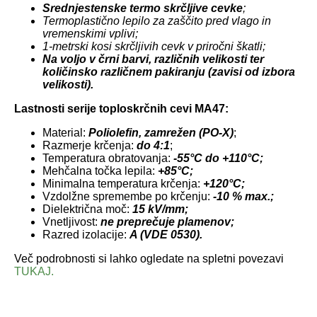
Srednjestenske termo skrčljive cevke
;
Termoplastično lepilo za zaščito pred vlago in
vremenskimi vplivi;
1-metrski kosi skrčljivih cevk v priročni škatli;
Na voljo v črni barvi, različnih velikosti ter
količinsko različnem pakiranju (zavisi od izbora
velikosti).
Lastnosti serije toploskrčnih cevi MA47:
Material:
Poliolefin, zamrežen (PO-X)
;
Razmerje krčenja:
do 4:1
;
Temperatura obratovanja:
-55°C do +110°C;
Mehčalna točka lepila:
+85°C;
Minimalna temperatura krčenja:
+120°C;
Vzdolžne spremembe po krčenju:
-10 % max.;
Dielektrična moč:
15 kV/mm;
Vnetljivost:
ne preprečuje plamenov;
Razred izolacije:
A (VDE 0530).
Več podrobnosti si lahko ogledate na spletni povezavi
TUKAJ.