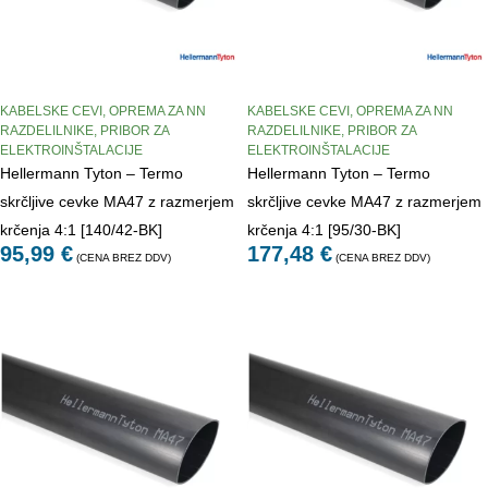
KABELSKE CEVI
,
OPREMA ZA NN
KABELSKE CEVI
,
OPREMA ZA NN
RAZDELILNIKE
,
PRIBOR ZA
RAZDELILNIKE
,
PRIBOR ZA
ELEKTROINŠTALACIJE
ELEKTROINŠTALACIJE
Hellermann Tyton – Termo
Hellermann Tyton – Termo
skrčljive cevke MA47 z razmerjem
skrčljive cevke MA47 z razmerjem
krčenja 4:1 [140/42-BK]
krčenja 4:1 [95/30-BK]
95,99
€
177,48
€
(CENA BREZ DDV)
(CENA BREZ DDV)