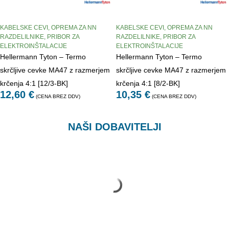
KABELSKE CEVI
,
OPREMA ZA NN
KABELSKE CEVI
,
OPREMA ZA NN
RAZDELILNIKE
,
PRIBOR ZA
RAZDELILNIKE
,
PRIBOR ZA
ELEKTROINŠTALACIJE
ELEKTROINŠTALACIJE
Hellermann Tyton – Termo
Hellermann Tyton – Termo
skrčljive cevke MA47 z razmerjem
skrčljive cevke MA47 z razmerjem
krčenja 4:1 [12/3-BK]
krčenja 4:1 [8/2-BK]
12,60
€
10,35
€
(CENA BREZ DDV)
(CENA BREZ DDV)
NAŠI DOBAVITELJI