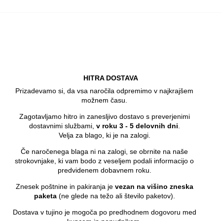
HITRA DOSTAVA
Prizadevamo si, da vsa naročila odpremimo v najkrajšem
možnem času.
Zagotavljamo hitro in zanesljivo dostavo s preverjenimi
dostavnimi službami,
v roku 3 - 5 delovnih dni
.
Velja za blago, ki je na zalogi.
Če naročenega blaga ni na zalogi, se obrnite na naše
strokovnjake, ki vam bodo z veseljem podali informacijo o
predvidenem dobavnem roku.
Znesek poštnine in pakiranja je
vezan na višino zneska
paketa
(ne glede na težo ali število paketov).
Dostava v tujino je mogoča po predhodnem dogovoru med