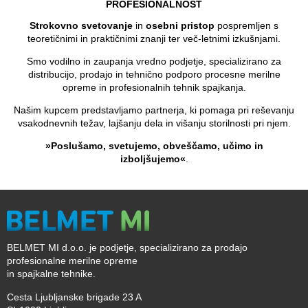
PROFESIONALNOST
Strokovno svetovanje
in
osebni pristop
pospremljen s
teoretičnimi in praktičnimi znanji ter več-letnimi izkušnjami.
Smo vodilno in zaupanja vredno podjetje, specializirano za
distribucijo, prodajo in tehnično podporo procesne merilne
opreme in profesionalnih tehnik spajkanja.
Našim kupcem predstavljamo partnerja, ki pomaga pri reševanju
vsakodnevnih težav, lajšanju dela in višanju storilnosti pri njem.
»Poslušamo, svetujemo, obveščamo, učimo in
izboljšujemo«
.
BELMET MI d.o.o. je podjetje, specializirano za prodajo
profesionalne merilne opreme
in spajkalne tehnike.
Cesta Ljubljanske brigade 23 A