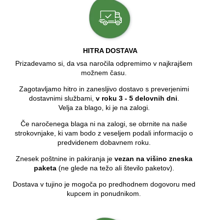
HITRA DOSTAVA
Prizadevamo si, da vsa naročila odpremimo v najkrajšem
možnem času.
Zagotavljamo hitro in zanesljivo dostavo s preverjenimi
dostavnimi službami,
v roku 3 - 5 delovnih dni
.
Velja za blago, ki je na zalogi.
Če naročenega blaga ni na zalogi, se obrnite na naše
strokovnjake, ki vam bodo z veseljem podali informacijo o
predvidenem dobavnem roku.
Znesek poštnine in pakiranja je
vezan na višino zneska
paketa
(ne glede na težo ali število paketov).
Dostava v tujino je mogoča po predhodnem dogovoru med
kupcem in ponudnikom.