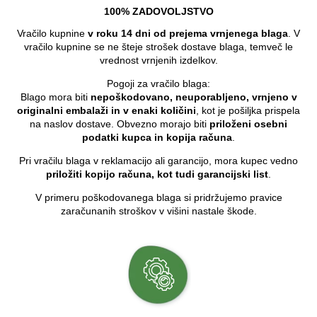
100% ZADOVOLJSTVO
Vračilo kupnine
v roku 14 dni od prejema vrnjenega blaga
. V
vračilo kupnine se ne šteje strošek dostave blaga, temveč le
vrednost vrnjenih izdelkov.
Pogoji za vračilo blaga:
Blago mora biti
nepoškodovano, neuporabljeno, vrnjeno v
originalni embalaži in v enaki količini
, kot je pošiljka prispela
na naslov dostave. Obvezno morajo biti
priloženi osebni
podatki kupca in kopija računa
.
Pri vračilu blaga v reklamacijo ali garancijo, mora kupec vedno
priložiti kopijo računa, kot tudi garancijski list
.
V primeru poškodovanega blaga si pridržujemo pravice
zaračunanih stroškov v višini nastale škode.