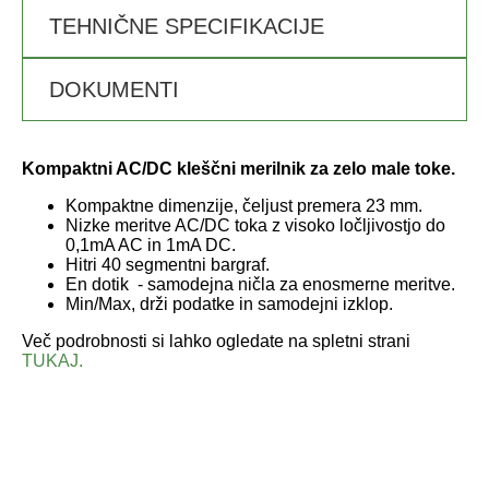
TEHNIČNE SPECIFIKACIJE
DOKUMENTI
Kompaktni AC/DC kleščni merilnik za zelo male toke.
Kompaktne dimenzije, čeljust premera 23 mm.
Nizke meritve AC/DC toka z visoko ločljivostjo do
0,1mA AC in 1mA DC.
Hitri 40 segmentni bargraf.
En dotik - samodejna ničla za enosmerne meritve.
Min/Max, drži podatke in samodejni izklop.
Več podrobnosti si lahko ogledate na spletni strani
TUKAJ.