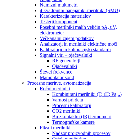
Namizni multimetri
4 kvadrantni napajaniki-merilniki (SMU)
Karakterizacija materialov
Testerji komponent
Posebni merilniki malih veličin pA, uV,
elektrometer
Večkanalni zajem podatkov
Analizatorji in merilniki električne moči
Kalibratorji in kalibracijski standardi
Signalni viri – ojačevalniki
RF generatorji
Ojačevalniki
Števci frekvence
Manipulator sond
Procesne meritve, avtomatizacija
Ročni merilniki
Kombinirani merilniki (T; rH; Pa;..)
Varnost pri delu
Procesni kalibratorji
CO2 merilniki
Brezkontaktni (IR) termometri
Termografske kamere
Fiksni merilniki
Nadzor proizvodnih procesov
Ostali monitoring