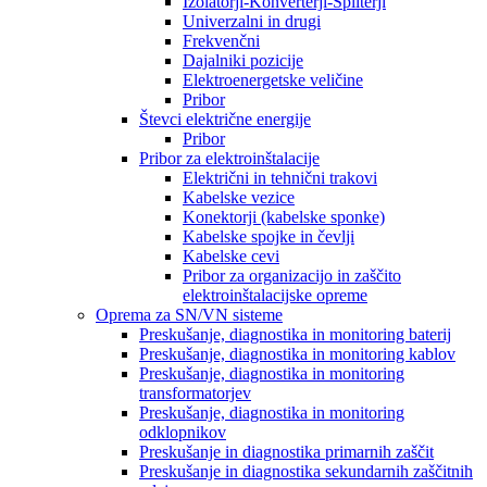
Izolatorji-Konverterji-Spliterji
Univerzalni in drugi
Frekvenčni
Dajalniki pozicije
Elektroenergetske veličine
Pribor
Števci električne energije
Pribor
Pribor za elektroinštalacije
Električni in tehnični trakovi
Kabelske vezice
Konektorji (kabelske sponke)
Kabelske spojke in čevlji
Kabelske cevi
Pribor za organizacijo in zaščito
elektroinštalacijske opreme
Oprema za SN/VN sisteme
Preskušanje, diagnostika in monitoring baterij
Preskušanje, diagnostika in monitoring kablov
Preskušanje, diagnostika in monitoring
transformatorjev
Preskušanje, diagnostika in monitoring
odklopnikov
Preskušanje in diagnostika primarnih zaščit
Preskušanje in diagnostika sekundarnih zaščitnih