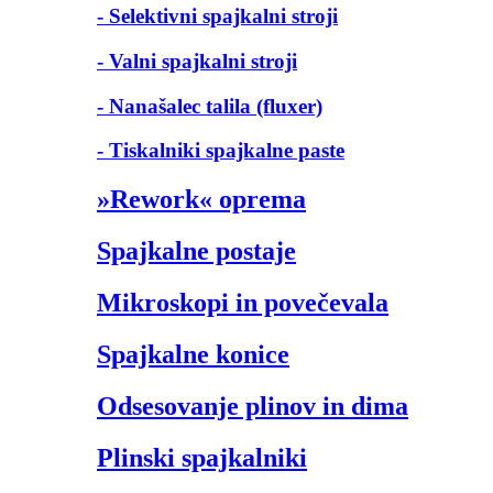
- Selektivni spajkalni stroji
- Valni spajkalni stroji
- Nanašalec talila (fluxer)
- Tiskalniki spajkalne paste
»Rework« oprema
Spajkalne postaje
Mikroskopi in povečevala
Spajkalne konice
Odsesovanje plinov in dima
Plinski spajkalniki