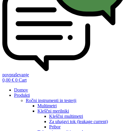
povpraševanje
0,00
€
0
Cart
Domov
Produkti
Ročni instrumenti in testerji
Multimetri
Kleščni merilniki
Kleščni multimetri
Za uhajavi tok (leakage current)
Pribor