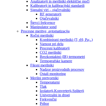
Analizatorji in merilniki električne moči
Kalibratorji in kalibracijski standardi
Signalni viri – ojačevalniki
RF generatorji
Ojačevalniki
Števci frekvence
Manipulator sond
Procesne meritve, avtomatizacija
Ročni merilniki
Kombinirani merilniki (T; rH; Pa;..)
Varnost pri delu
Procesni kalibratorji
CO2 merilniki
Brezkontaktni (IR) termometri
Termografske kamere
Fiksni merilniki
Nadzor proizvodnih procesov
Ostali monitoring
Merilni pretvorniki
Temperaturni
Tlak
Izolatorji-Konverterji-Spliterji
Univerzalni in drugi
Frekvenčni
Pribor