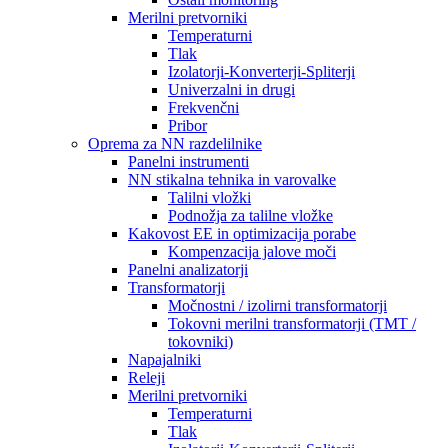
Merilni pretvorniki
Temperaturni
Tlak
Izolatorji-Konverterji-Spliterji
Univerzalni in drugi
Frekvenčni
Pribor
Oprema za NN razdelilnike
Panelni instrumenti
NN stikalna tehnika in varovalke
Talilni vložki
Podnožja za talilne vložke
Kakovost EE in optimizacija porabe
Kompenzacija jalove moči
Panelni analizatorji
Transformatorji
Močnostni / izolirni transformatorji
Tokovni merilni transformatorji (TMT /
tokovniki)
Napajalniki
Releji
Merilni pretvorniki
Temperaturni
Tlak