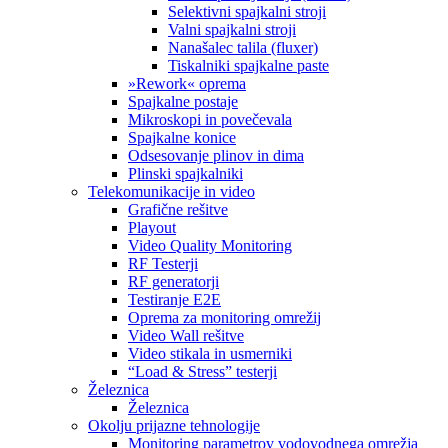
Selektivni spajkalni stroji
Valni spajkalni stroji
Nanašalec talila (fluxer)
Tiskalniki spajkalne paste
»Rework« oprema
Spajkalne postaje
Mikroskopi in povečevala
Spajkalne konice
Odsesovanje plinov in dima
Plinski spajkalniki
Telekomunikacije in video
Grafične rešitve
Playout
Video Quality Monitoring
RF Testerji
RF generatorji
Testiranje E2E
Oprema za monitoring omrežij
Video Wall rešitve
Video stikala in usmerniki
“Load & Stress” testerji
Železnica
Železnica
Okolju prijazne tehnologije
Monitoring parametrov vodovodnega omrežja