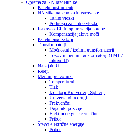
Oprema za NN razdelilnike
Panelni instrumenti
NN stikalna tehnika in varovalke
Talilni vložki
Podnožja za talilne vložke
Kakovost EE in optimizacija porabe
Kompenzacija jalove moči
Panelni analizatorji
Transformatorji
Močnostni / izolirni transformatorji
Tokovni merilni transformatorji (TMT /
tokovniki)
Napajalniki
Releji
Merilni pretvorniki
Temperaturni
Tlak
Izolatorji-Konverterji-Spliterji
Univerzalni in drugi
Frekvenčni
Dajalniki pozicije
Elektroenergetske veličine
Pribor
Števci električne energije
Pribor