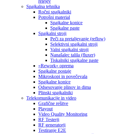
relejev
Spajkalna tehnika
Ročni spajkalniki
Potrošni material
Spajkalne konice
Spajkalne paste
Spajkalni stroji
Peči za pretaljevanje (reflow)
Selektivni spajkalni stroji
Valni spajkalni stroji
Nanašalec talila (fluxer)
Tiskalniki spajkalne paste
»Rework« oprema
Spajkalne postaje
Mikroskopi in povečevala
Spajkalne konice
Odsesovanje plinov in dima
Plinski spajkalniki
Telekomunikacije in video
Grafične rešitve
Playout
Video Quality Monitoring
RF Testerji
RF generatorji
Testiranje E2E