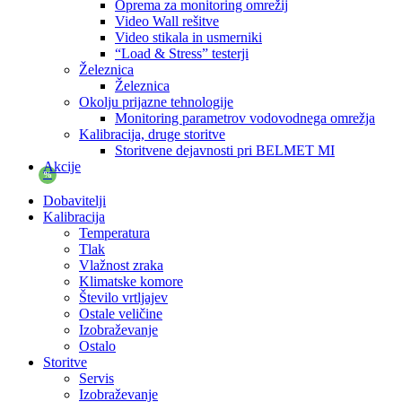
Oprema za monitoring omrežij
Video Wall rešitve
Video stikala in usmerniki
“Load & Stress” testerji
Železnica
Železnica
Okolju prijazne tehnologije
Monitoring parametrov vodovodnega omrežja
Kalibracija, druge storitve
Storitvene dejavnosti pri BELMET MI
Akcije
%
Dobavitelji
Kalibracija
Temperatura
Tlak
Vlažnost zraka
Klimatske komore
Število vrtljajev
Ostale veličine
Izobraževanje
Ostalo
Storitve
Servis
Izobraževanje