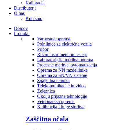
Kalibracija
Distributerji
O nas
Kdo smo
Domov
Produkti
Varnostna oprema
Polnilnice za električna vozila
Pribor
Ročni instrumenti in testerji
Laboratorijska merilna oprema
Procesne meritve, avtomatizacija
Oprema za NN razdelilnike
Oprema za SN/VN sisteme
Spajkalna tehnika
Telekomunikacije in video
Železnica
Okolju prijazne tehnologije
Veterinarska oprema
Kalibracija, druge storitve
Zaščitna očala