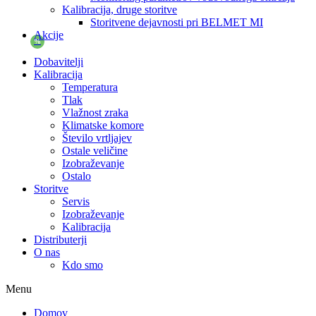
Kalibracija, druge storitve
Storitvene dejavnosti pri BELMET MI
Akcije
%
Dobavitelji
Kalibracija
Temperatura
Tlak
Vlažnost zraka
Klimatske komore
Število vrtljajev
Ostale veličine
Izobraževanje
Ostalo
Storitve
Servis
Izobraževanje
Kalibracija
Distributerji
O nas
Kdo smo
Menu
Domov