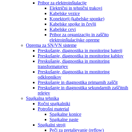
Pribor za elektroinštalacije
Električni in tehnični trakovi
Kabelske vezice
Konektorji (kabelske sponke)
Kabelske spojke in čevlji
Kabelske cevi
Pribor za organizacijo in zaščito
elektroinštalacijske opreme
Oprema za SN/VN sisteme
Preskušanje, diagnostika in monitoring baterij
Preskušanje, diagnostika in monitoring kablov
Preskušanje, diagnostika in monitoring
transformatorjev
Preskušanje, diagnostika in monitoring
odklopnikov
Preskušanje in diagnostika primarnih zaščit
Preskušanje in diagnostika sekundarnih zaščitnih
relejev
Spajkalna tehnika
Ročni spajkalniki
Potrošni material
Spajkalne konice
Spajkalne paste
Spajkalni stroji
Peči za pretaljevanje (reflow)