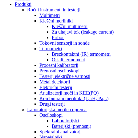
Produkti
Ročni instrumenti in testerji
Multimetri
Kleščni merilniki
Kleščni multimetri
Za uhajavi tok (leakage current)
Pribor
Tokovni senzorji in sonde
Termometri
Brezkontaktni (IR) termometri
Ostali termometri
Procesni kalibratorji
Prenosni osciloskopi
Testerji električne varnosti
Metal detektorji
Električni testerji
Analizatorji moči in KEE(PQ)
Kombinirani merilniki (T; rH; Pa;..)
Drugi testerji
Laboratorijska merilna oprema
Osciloskopi
Laboratorijski
Baterijski (prenosni)
Spektralni analizatorji
Napajalniki