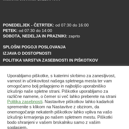
PONEDELJEK - ČETRTEK:
od 07:30 do 16:00
PETEK:
od 07:30 do 14:00
SOBOTA, NEDELJA IN PRAZNIKI:
zaprto
SPLOŠNI POGOJI POSLOVANJA
IZJAVA O DOSTOPNOSTI
POLITIKA VARSTVA ZASEBNOSTI IN PIŠKOTKOV
Uporabljamo piškotke, s katerimi skrbimo za zanesljivost,
varnost in učinkovitost našega spletnega mesta ter vam
omogočamo bolj prilagojeno in najboljšo uporabniško
izkušnjo naše spletne strani. Piškotke uporabljamo za
različne namene, o čemer si več lahko preberete na strani
Politika zasebnosti
. Nastavitve piškotkov lahko kadarkoli
spremenite s klikom na Nastavitve z obzirom, da
onemogočanje nekaterih piškotkov lahko vpliva na vašo
izkušnjo krmarjenja po našem spletnem mestu. Piškotki
bodo shranjeni v vašem brskalniku samo z vašim
soglasjem.