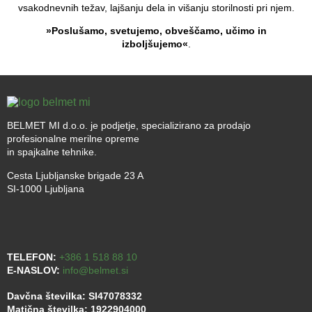
vsakodnevnih težav, lajšanju dela in višanju storilnosti pri njem.
»Poslušamo, svetujemo, obveščamo, učimo in
izboljšujemo«
.
BELMET MI d.o.o. je podjetje, specializirano za prodajo
profesionalne merilne opreme
in spajkalne tehnike.
Cesta Ljubljanske brigade 23 A
SI-1000 Ljubljana
TELEFON:
+386 1 518 88 10
E-NASLOV:
info@belmet.si
Davčna številka: SI47078332
Matična številka: 1922904000