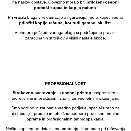
na naslov dostave. Obvezno morajo biti
priloženi osebni
podatki kupca in kopija računa
.
Pri vračilu blaga v reklamacijo ali garancijo, mora kupec vedno
priložiti kopijo računa, kot tudi garancijski list
.
V primeru poškodovanega blaga si pridržujemo pravice
zaračunanih stroškov v višini nastale škode.
PROFESIONALNOST
Strokovno svetovanje
in
osebni pristop
pospremljen s
teoretičnimi in praktičnimi znanji ter več-letnimi izkušnjami.
Smo vodilno in zaupanja vredno podjetje, specializirano za
distribucijo, prodajo in tehnično podporo procesne merilne
opreme in profesionalnih tehnik spajkanja.
Našim kupcem predstavljamo partnerja, ki pomaga pri reševanju