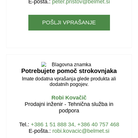
E-pošta.:
peter.pristov@belmet.si
POŠLJI VPRAŠANJE
Potrebujete pomoč strokovnjaka
Imate dodatna vprašanja glede produkta ali
dodatnih pogojev.
Robi Kovačič
Prodajni inženir - Tehnična služba in
podpora
Tel.:
+386 1 51 888 34, +386 40 757 468
E-pošta.:
robi.kovacic@belmet.si