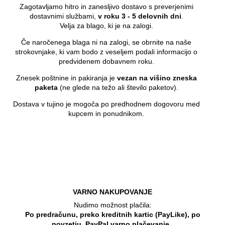
Zagotavljamo hitro in zanesljivo dostavo s preverjenimi
dostavnimi službami,
v roku 3 - 5 delovnih dni
.
Velja za blago, ki je na zalogi.
Če naročenega blaga ni na zalogi, se obrnite na naše
strokovnjake, ki vam bodo z veseljem podali informacijo o
predvidenem dobavnem roku.
Znesek poštnine in pakiranja je
vezan na višino zneska
paketa
(ne glede na težo ali število paketov).
Dostava v tujino je mogoča po predhodnem dogovoru med
kupcem in ponudnikom.
VARNO NAKUPOVANJE
Nudimo možnost plačila:
Po predračunu, preko kreditnih kartic (PayLike), po
povzetju, PayPal varno plačevanje
.