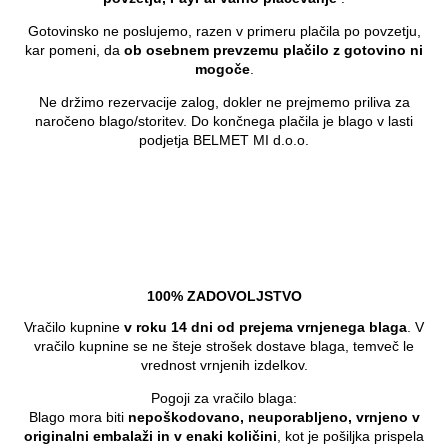
Gotovinsko ne poslujemo, razen v primeru plačila po povzetju,
kar pomeni, da
ob osebnem prevzemu plačilo z gotovino ni
mogoče
.
Ne držimo rezervacije zalog, dokler ne prejmemo priliva za
naročeno blago/storitev. Do končnega plačila je blago v lasti
podjetja BELMET MI d.o.o.
100% ZADOVOLJSTVO
Vračilo kupnine
v roku 14 dni od prejema vrnjenega blaga
. V
vračilo kupnine se ne šteje strošek dostave blaga, temveč le
vrednost vrnjenih izdelkov.
Pogoji za vračilo blaga:
Blago mora biti
nepoškodovano, neuporabljeno, vrnjeno v
originalni embalaži in v enaki količini
, kot je pošiljka prispela