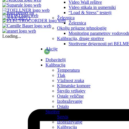
Video Wall rešitve
Video stikala in usmerniki
“Load & Stress” testerji
Železnica
Železnica
Okolju prijazne tehnologije
Monitoring parametrov vodovod
Loading...
Kalibracija, druge storitve
Storitvene dejavnosti pri BELM
Akcije
%
Dobavitelji
Kalibracija
Temperatura
Tlak
Vlažnost zraka
Klimatske komore
Število vrtljajev
Ostale veličine
Izobraževanje
Ostalo
Storitve
Servis
Izobraževanje
Kalibracija