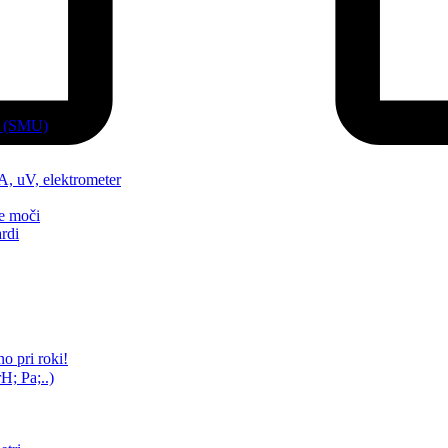
ki (SMU)
pA, uV, elektrometer
ne moči
ardi
o pri roki!
H; Pa;..)