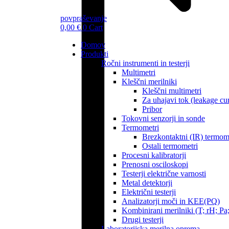
povpraševanje
0,00
€
0
Cart
Domov
Produkti
Ročni instrumenti in testerji
Multimetri
Kleščni merilniki
Kleščni multimetri
Za uhajavi tok (leakage cur
Pribor
Tokovni senzorji in sonde
Termometri
Brezkontaktni (IR) termom
Ostali termometri
Procesni kalibratorji
Prenosni osciloskopi
Testerji električne varnosti
Metal detektorji
Električni testerji
Analizatorji moči in KEE(PQ)
Kombinirani merilniki (T; rH; Pa;
Drugi testerji
Laboratorijska merilna oprema