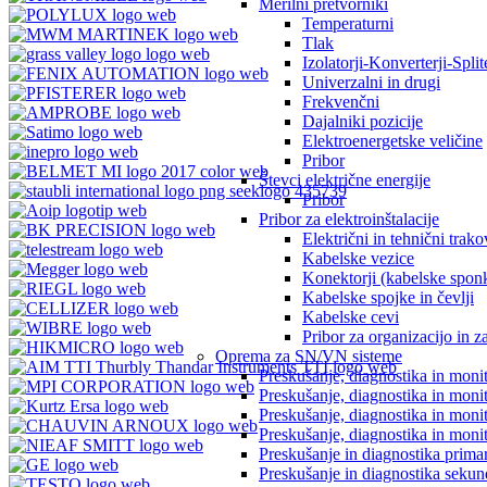
Merilni pretvorniki
Temperaturni
Tlak
Izolatorji-Konverterji-Splite
Univerzalni in drugi
Frekvenčni
Dajalniki pozicije
Elektroenergetske veličine
Pribor
Števci električne energije
Pribor
Pribor za elektroinštalacije
Električni in tehnični trako
Kabelske vezice
Konektorji (kabelske spon
Kabelske spojke in čevlji
Kabelske cevi
Pribor za organizacijo in z
Oprema za SN/VN sisteme
Preskušanje, diagnostika in monit
Preskušanje, diagnostika in moni
Preskušanje, diagnostika in moni
Preskušanje, diagnostika in moni
Preskušanje in diagnostika primar
Preskušanje in diagnostika sekund