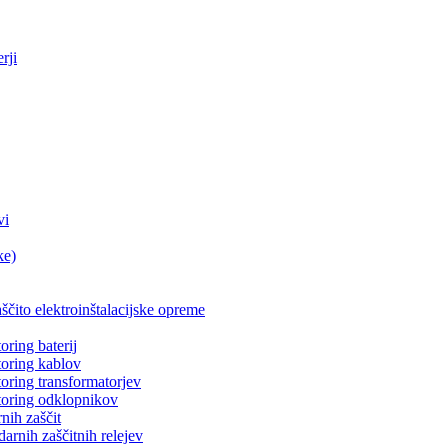
rji
vi
ke)
aščito elektroinštalacijske opreme
oring baterij
toring kablov
toring transformatorjev
toring odklopnikov
nih zaščit
arnih zaščitnih relejev