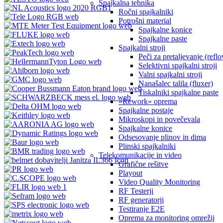
Spajkalna tehnika
Ročni spajkalniki
Potrošni material
Spajkalne konice
Spajkalne paste
Spajkalni stroji
Peči za pretaljevanje (refl
Selektivni spajkalni stroji
Valni spajkalni stroji
Nanašalec talila (fluxer)
Tiskalniki spajkalne paste
»Rework« oprema
Spajkalne postaje
Mikroskopi in povečevala
Spajkalne konice
Odsesovanje plinov in dima
Plinski spajkalniki
Telekomunikacije in video
Grafične rešitve
Playout
Video Quality Monitoring
RF Testerji
RF generatorji
Testiranje E2E
Oprema za monitoring omrežij