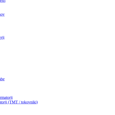
etri
sov
rji
abe
ormatorji
torji (TMT / tokovniki)