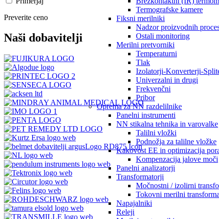
Primerjaj
Brezkontaktni (IR) termom
Termografske kamere
Preverite ceno
Fiksni merilniki
Nadzor proizvodnih proce
Naši dobavitelji
Ostali monitoring
Merilni pretvorniki
Temperaturni
Tlak
Izolatorji-Konverterji-Splite
Univerzalni in drugi
Frekvenčni
Pribor
Oprema za NN razdelilnike
Panelni instrumenti
NN stikalna tehnika in varovalke
Talilni vložki
Podnožja za talilne vložke
Kakovost EE in optimizacija por
Kompenzacija jalove moči
Panelni analizatorji
Transformatorji
Močnostni / izolirni transf
Tokovni merilni transforma
Napajalniki
Releji