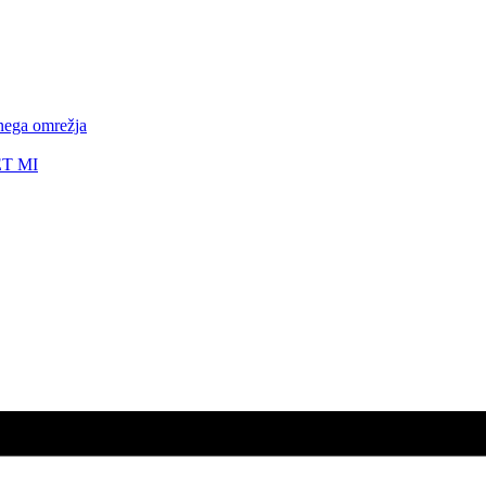
nega omrežja
ET MI