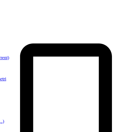
rent)
etri
..)