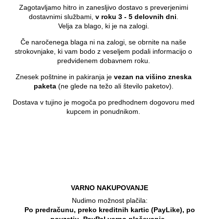
Zagotavljamo hitro in zanesljivo dostavo s preverjenimi
dostavnimi službami,
v roku 3 - 5 delovnih dni
.
Velja za blago, ki je na zalogi.
Če naročenega blaga ni na zalogi, se obrnite na naše
strokovnjake, ki vam bodo z veseljem podali informacijo o
predvidenem dobavnem roku.
Znesek poštnine in pakiranja je
vezan na višino zneska
paketa
(ne glede na težo ali število paketov).
Dostava v tujino je mogoča po predhodnem dogovoru med
kupcem in ponudnikom.
VARNO NAKUPOVANJE
Nudimo možnost plačila:
Po predračunu, preko kreditnih kartic (PayLike), po