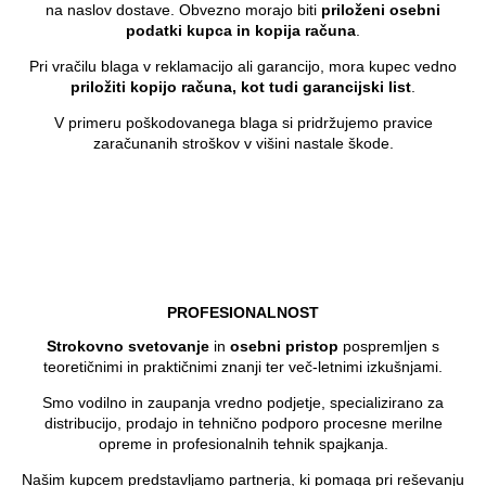
na naslov dostave. Obvezno morajo biti
priloženi osebni
podatki kupca in kopija računa
.
Pri vračilu blaga v reklamacijo ali garancijo, mora kupec vedno
priložiti kopijo računa, kot tudi garancijski list
.
V primeru poškodovanega blaga si pridržujemo pravice
zaračunanih stroškov v višini nastale škode.
PROFESIONALNOST
Strokovno svetovanje
in
osebni pristop
pospremljen s
teoretičnimi in praktičnimi znanji ter več-letnimi izkušnjami.
Smo vodilno in zaupanja vredno podjetje, specializirano za
distribucijo, prodajo in tehnično podporo procesne merilne
opreme in profesionalnih tehnik spajkanja.
Našim kupcem predstavljamo partnerja, ki pomaga pri reševanju