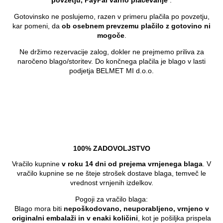
povzetju, PayPal varno plačevanje
.
Gotovinsko ne poslujemo, razen v primeru plačila po povzetju,
kar pomeni, da
ob osebnem prevzemu plačilo z gotovino ni
mogoče
.
Ne držimo rezervacije zalog, dokler ne prejmemo priliva za
naročeno blago/storitev. Do končnega plačila je blago v lasti
podjetja BELMET MI d.o.o.
100% ZADOVOLJSTVO
Vračilo kupnine
v roku 14 dni od prejema vrnjenega blaga
. V
vračilo kupnine se ne šteje strošek dostave blaga, temveč le
vrednost vrnjenih izdelkov.
Pogoji za vračilo blaga:
Blago mora biti
nepoškodovano, neuporabljeno, vrnjeno v
originalni embalaži in v enaki količini
, kot je pošiljka prispela