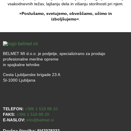
vsakodnevnih težav, lajšanju dela in višanju storilnosti pri njem.
»Poslušamo, svetujemo, obveščamo, učimo in
izboljšujemo«
.
BELMET MI d.o.o. je podjetje, specializirano za prodajo
profesionalne merilne opreme
in spajkalne tehnike.
Cesta Ljubljanske brigade 23 A
SI-1000 Ljubljana
TELEFON:
+386 1 518 88 10
FAKS:
+386 1 518 88 20
E-NASLOV:
info@belmet.si
Davčna številka: SI47078332