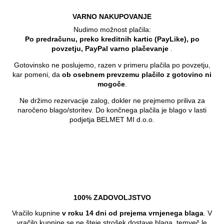
VARNO NAKUPOVANJE
Nudimo možnost plačila:
Po predračunu, preko kreditnih kartic (PayLike), po
povzetju, PayPal varno plačevanje
.
Gotovinsko ne poslujemo, razen v primeru plačila po povzetju,
kar pomeni, da
ob osebnem prevzemu plačilo z gotovino ni
mogoče
.
Ne držimo rezervacije zalog, dokler ne prejmemo priliva za
naročeno blago/storitev. Do končnega plačila je blago v lasti
podjetja BELMET MI d.o.o.
100% ZADOVOLJSTVO
Vračilo kupnine
v roku 14 dni od prejema vrnjenega blaga
. V
vračilo kupnine se ne šteje strošek dostave blaga, temveč le