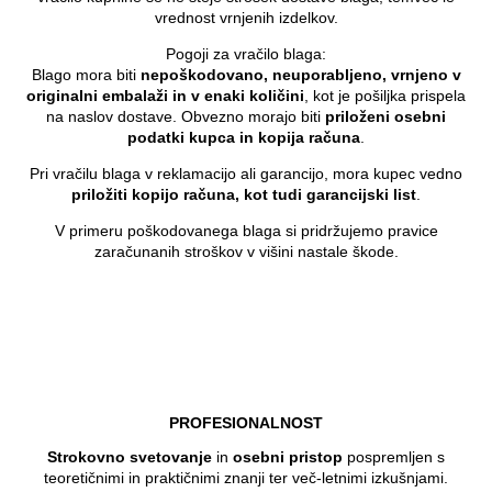
vrednost vrnjenih izdelkov.
Pogoji za vračilo blaga:
Blago mora biti
nepoškodovano, neuporabljeno, vrnjeno v
originalni embalaži in v enaki količini
, kot je pošiljka prispela
na naslov dostave. Obvezno morajo biti
priloženi osebni
podatki kupca in kopija računa
.
Pri vračilu blaga v reklamacijo ali garancijo, mora kupec vedno
priložiti kopijo računa, kot tudi garancijski list
.
V primeru poškodovanega blaga si pridržujemo pravice
zaračunanih stroškov v višini nastale škode.
PROFESIONALNOST
Strokovno svetovanje
in
osebni pristop
pospremljen s
teoretičnimi in praktičnimi znanji ter več-letnimi izkušnjami.