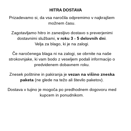
HITRA DOSTAVA
Prizadevamo si, da vsa naročila odpremimo v najkrajšem
možnem času.
Zagotavljamo hitro in zanesljivo dostavo s preverjenimi
dostavnimi službami,
v roku 3 - 5 delovnih dni
.
Velja za blago, ki je na zalogi.
Če naročenega blaga ni na zalogi, se obrnite na naše
strokovnjake, ki vam bodo z veseljem podali informacijo o
predvidenem dobavnem roku.
Znesek poštnine in pakiranja je
vezan na višino zneska
paketa
(ne glede na težo ali število paketov).
Dostava v tujino je mogoča po predhodnem dogovoru med
kupcem in ponudnikom.