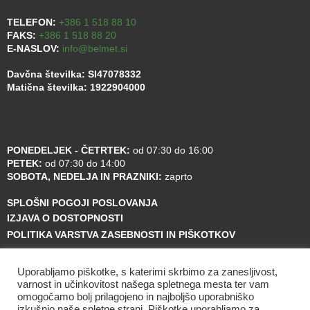
TELEFON:
+386 1 518 88 10
FAKS:
+386 1 518 88 20
E-NASLOV:
info@belmet.si
Davčna številka: SI47078332
Matična številka: 1922904000
PONEDELJEK - ČETRTEK:
od 07:30 do 16:00
PETEK:
od 07:30 do 14:00
SOBOTA, NEDELJA IN PRAZNIKI:
zaprto
SPLOŠNI POGOJI POSLOVANJA
IZJAVA O DOSTOPNOSTI
POLITIKA VARSTVA ZASEBNOSTI IN PIŠKOTKOV
Uporabljamo piškotke, s katerimi skrbimo za zanesljivost,
varnost in učinkovitost našega spletnega mesta ter vam
omogočamo bolj prilagojeno in najboljšo uporabniško
izkušnjo naše spletne strani. Piškotke uporabljamo za