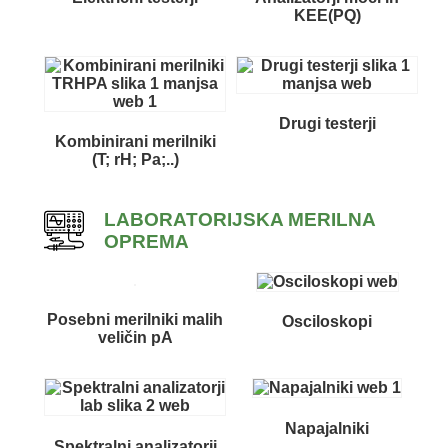
KEE(PQ)
Drugi testerji
Kombinirani merilniki
(T; rH; Pa;..)
LABORATORIJSKA MERILNA
OPREMA
Posebni merilniki malih
Osciloskopi
veličin pA
Napajalniki
Spektralni analizatorji