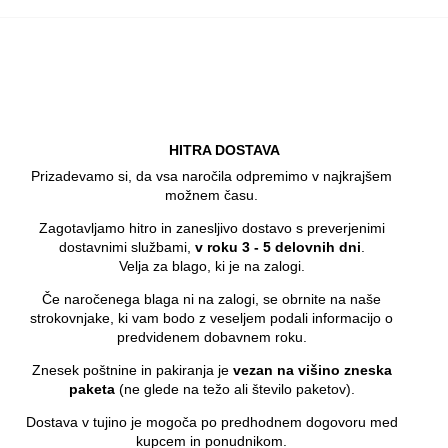
HITRA DOSTAVA
Prizadevamo si, da vsa naročila odpremimo v najkrajšem
možnem času.
Zagotavljamo hitro in zanesljivo dostavo s preverjenimi
dostavnimi službami,
v roku 3 - 5 delovnih dni
.
Velja za blago, ki je na zalogi.
Če naročenega blaga ni na zalogi, se obrnite na naše
strokovnjake, ki vam bodo z veseljem podali informacijo o
predvidenem dobavnem roku.
Znesek poštnine in pakiranja je
vezan na višino zneska
paketa
(ne glede na težo ali število paketov).
Dostava v tujino je mogoča po predhodnem dogovoru med
kupcem in ponudnikom.