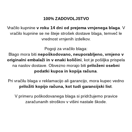
100% ZADOVOLJSTVO
Vračilo kupnine
v roku 14 dni od prejema vrnjenega blaga
. V
vračilo kupnine se ne šteje strošek dostave blaga, temveč le
vrednost vrnjenih izdelkov.
Pogoji za vračilo blaga:
Blago mora biti
nepoškodovano, neuporabljeno, vrnjeno v
originalni embalaži in v enaki količini
, kot je pošiljka prispela
na naslov dostave. Obvezno morajo biti
priloženi osebni
podatki kupca in kopija računa
.
Pri vračilu blaga v reklamacijo ali garancijo, mora kupec vedno
priložiti kopijo računa, kot tudi garancijski list
.
V primeru poškodovanega blaga si pridržujemo pravice
zaračunanih stroškov v višini nastale škode.