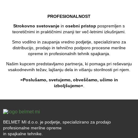
PROFESIONALNOST
Strokovno svetovanje
in
osebni pristop
pospremljen s
teoretičnimi in praktičnimi znanji ter več-letnimi izkušnjami.
Smo vodilno in zaupanja vredno podjetje, specializirano za
distribucijo, prodajo in tehnično podporo procesne merilne
opreme in profesionalnih tehnik spajkanja.
Našim kupcem predstavljamo partnerja, ki pomaga pri reševanju
vsakodnevnih težav, lajšanju dela in višanju storilnosti pri njem.
»Poslušamo, svetujemo, obveščamo, učimo in
izboljšujemo«
.
BELMET MI d.o.o. je podjetje, specializirano za prodajo
profesionalne merilne opreme
in spajkalne tehnike.