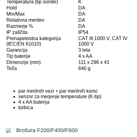
Temperatura (tip sonde)
K
Hold
DA
Min/Max
DA
Relativna meritev
DA
Razmerje %
DA
IP zaščita
IP54
Prenapetostna kategorija
CAT III 1000 V, CAT IV
(IEC/EN 61010)
1000 V
Garancija
3 leta
Tip baterije
4 x AA
Dimenzije (mm)
111 x 296 x 41
Teža
640 g
par merilnih vezi + par merilnih konic
senzor za merjenje temperature (K-tip)
4 x AA baterija
torbica
Brošura F200/F400/F600