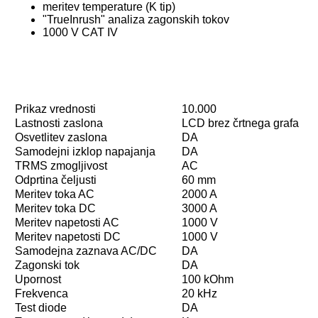
meritev temperature (K tip)
"TrueInrush" analiza zagonskih tokov
1000 V CAT IV
Prikaz vrednosti
10.000
Lastnosti zaslona
LCD brez črtnega grafa
Osvetlitev zaslona
DA
Samodejni izklop napajanja
DA
TRMS zmogljivost
AC
Odprtina čeljusti
60 mm
Meritev toka AC
2000 A
Meritev toka DC
3000 A
Meritev napetosti AC
1000 V
Meritev napetosti DC
1000 V
Samodejna zaznava AC/DC
DA
Zagonski tok
DA
Upornost
100 kOhm
Frekvenca
20 kHz
Test diode
DA