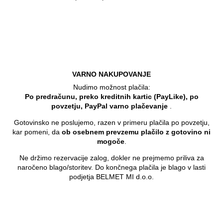
VARNO NAKUPOVANJE
Nudimo možnost plačila:
Po predračunu, preko kreditnih kartic (PayLike), po
povzetju, PayPal varno plačevanje
.
Gotovinsko ne poslujemo, razen v primeru plačila po povzetju,
kar pomeni, da
ob osebnem prevzemu plačilo z gotovino ni
mogoče
.
Ne držimo rezervacije zalog, dokler ne prejmemo priliva za
naročeno blago/storitev. Do končnega plačila je blago v lasti
podjetja BELMET MI d.o.o.