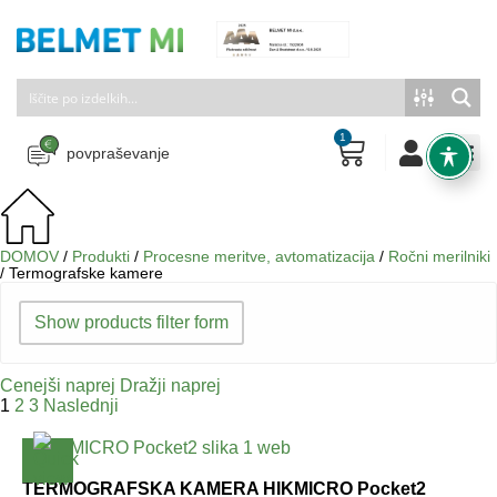
1
povpraševanje
DOMOV
/
Produkti
/
Procesne meritve, avtomatizacija
/
Ročni merilniki
/
Termografske kamere
Show products filter form
Cenejši naprej
Dražji naprej
1
2
3
Naslednji
TERMOGRAFSKA KAMERA HIKMICRO Pocket2