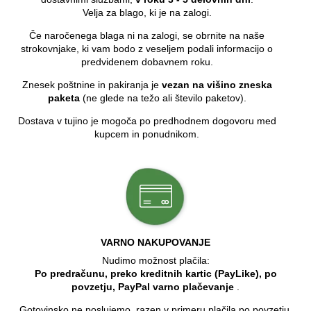
Velja za blago, ki je na zalogi.
Če naročenega blaga ni na zalogi, se obrnite na naše
strokovnjake, ki vam bodo z veseljem podali informacijo o
predvidenem dobavnem roku.
Znesek poštnine in pakiranja je
vezan na višino zneska
paketa
(ne glede na težo ali število paketov).
Dostava v tujino je mogoča po predhodnem dogovoru med
kupcem in ponudnikom.
VARNO NAKUPOVANJE
Nudimo možnost plačila:
Po predračunu, preko kreditnih kartic (PayLike), po
povzetju, PayPal varno plačevanje
.
Gotovinsko ne poslujemo, razen v primeru plačila po povzetju,