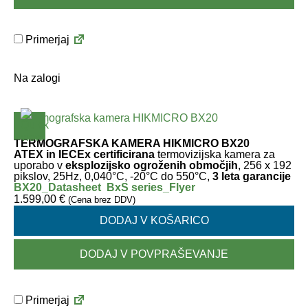
Primerjaj
Na zalogi
TERMOGRAFSKA KAMERA HIKMICRO BX20
ATEX in IECEx certificirana
termovizijska kamera za
uporabo v
eksplozijsko ogroženih območjih
, 256 x 192
pikslov, 25Hz, 0,040°C, -20°C do 550°C,
3 leta garancije
BX20_Datasheet
BxS series_Flyer
1.599,00
€
(Cena brez DDV)
DODAJ V KOŠARICO
DODAJ V POVPRAŠEVANJE
Primerjaj