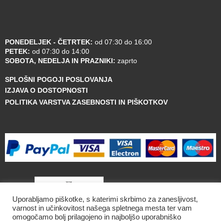
PONEDELJEK - ČETRTEK:
od 07:30 do 16:00
PETEK:
od 07:30 do 14:00
SOBOTA, NEDELJA IN PRAZNIKI:
zaprto
SPLOŠNI POGOJI POSLOVANJA
IZJAVA O DOSTOPNOSTI
POLITIKA VARSTVA ZASEBNOSTI IN PIŠKOTKOV
Uporabljamo piškotke, s katerimi skrbimo za zanesljivost,
varnost in učinkovitost našega spletnega mesta ter vam
omogočamo bolj prilagojeno in najboljšo uporabniško