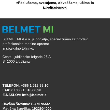
»Poslušamo, svetujemo, obveščamo, učimo in
izboljšujemo«
.
BELMET MI d.o.o. je podjetje, specializirano za prodajo
profesionalne merilne opreme
in spajkalne tehnike.
Cesta Ljubljanske brigade 23 A
SI-1000 Ljubljana
TELEFON:
+386 1 518 88 10
FAKS:
+386 1 518 88 20
E-NASLOV:
info@belmet.si
Davčna številka: SI47078332
Matična številka: 1922904000