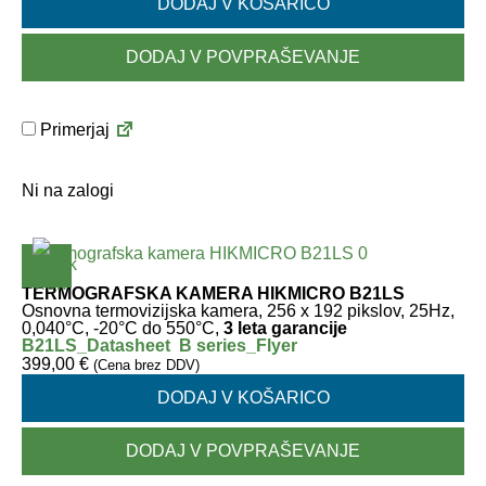
DODAJ V KOŠARICO
DODAJ V POVPRAŠEVANJE
Primerjaj
Ni na zalogi
TERMOGRAFSKA KAMERA HIKMICRO B21LS
Osnovna termovizijska kamera, 256 x 192 pikslov, 25Hz,
0,040°C, -20°C do 550°C,
3 leta garancije
B21LS_Datasheet
B series_Flyer
399,00
€
(Cena brez DDV)
DODAJ V KOŠARICO
DODAJ V POVPRAŠEVANJE