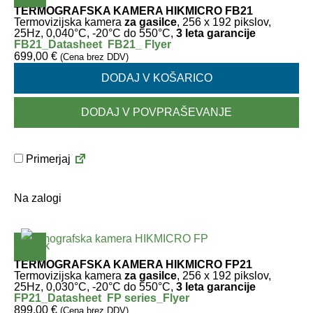
TERMOGRAFSKA KAMERA HIKMICRO FB21
Termovizijska kamera
za gasilce
, 256 x 192 pikslov,
25Hz, 0,040°C, -20°C do 550°C,
3 leta garancije
FB21_Datasheet
FB21_ Flyer
699,00
€
(Cena brez DDV)
DODAJ V KOŠARICO
DODAJ V POVPRAŠEVANJE
Primerjaj
Na zalogi
TERMOGRAFSKA KAMERA HIKMICRO FP21
Termovizijska kamera
za gasilce
, 256 x 192 pikslov,
25Hz, 0,030°C, -20°C do 550°C,
3 leta garancije
FP21_Datasheet
FP series_Flyer
899,00
€
(Cena brez DDV)