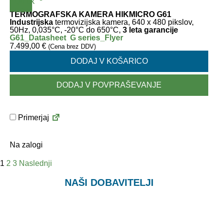
TERMOGRAFSKA KAMERA HIKMICRO G61
Industrijska
termovizijska kamera, 640 x 480 pikslov,
50Hz, 0,035°C, -20°C do 650°C,
3 leta garancije
G61_Datasheet
G series_Flyer
7.499,00
€
(Cena brez DDV)
DODAJ V KOŠARICO
DODAJ V POVPRAŠEVANJE
Primerjaj
Na zalogi
1
2
3
Naslednji
NAŠI DOBAVITELJI