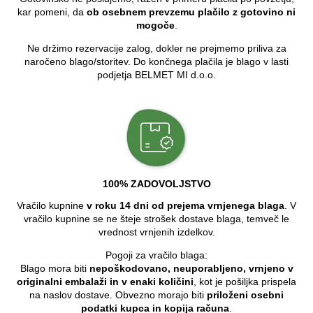
kar pomeni, da
ob osebnem prevzemu plačilo z gotovino ni
mogoče
.
Ne držimo rezervacije zalog, dokler ne prejmemo priliva za
naročeno blago/storitev. Do končnega plačila je blago v lasti
podjetja BELMET MI d.o.o.
100% ZADOVOLJSTVO
Vračilo kupnine
v roku 14 dni od prejema vrnjenega blaga
. V
vračilo kupnine se ne šteje strošek dostave blaga, temveč le
vrednost vrnjenih izdelkov.
Pogoji za vračilo blaga:
Blago mora biti
nepoškodovano, neuporabljeno, vrnjeno v
originalni embalaži in v enaki količini
, kot je pošiljka prispela
na naslov dostave. Obvezno morajo biti
priloženi osebni
podatki kupca in kopija računa
.